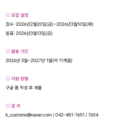
◎ 모집 일정
접수
: 2026
년
2
월
20
일
(
금
)~2026
년
3
월
10
일
(
화
)
발표
: 2026
년
3
월
13
일
(
금
)
◎ 활동 기간
2026
년
3
월
~2027
년
1
월
(
약
11
개월
)
◎ 지원 방법
구글 폼 작성 후 제출
◎ 문 의
k_customs@naver.com / 042-481-7651 / 7654