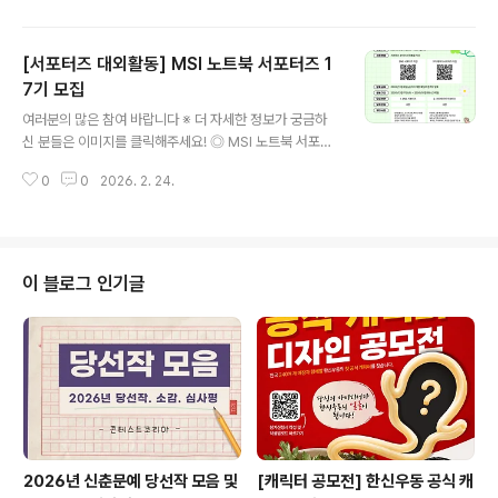
지원서 접수: 2026. 02. 23 ~ 2026. 03. 06- 최종 합
격자 발표: 2026. 03. 13 ◎ 활동 기간2026. 03 ~ 20
[서포터즈 대외활동] MSI 노트북 서포터즈 1
26. 07 ◎ 활동 내용이마트 제품 및 프로모션을 활용한 매
월 2건 SNS 숏폼 콘텐츠 제작 ◎ 활동 혜택- 월 활동비 3
7기 모집
글 내용
0만원 지급 및 제작툴 지원- 매월 우수활동자 메타/구글애
여러분의 많은 참여 바랍니다 ※ 더 자세한 정보가 궁금하
즈 광고 지원- 이마트 굿즈 제공 ◎ 문 의ted@socialm
신 분들은 이미지를 클릭해주세요! ◎ MSI 노트북 서포터
c.co.kr 많은 분들의 관심과 참여를 바라며, 이상 콘코에서
즈 17기 모집글로벌 노트북 브랜드 MSI와 함께할2026
소식 전해 드렸습니다. ※ 내용..
0
0
2026. 2. 24.
MSI 노트북 서포터즈 17기 모집이 시작되었습니다!다양
한 MSI 노트북 제품에 대한 콘텐츠 제작 및 온라인 홍보 활
동을 진행하오니콘텐츠, 온라인 마케팅, 사진, 영상에 관심
이 있으신 분들의 많은 지원 부탁드립니다! ◎ 모집 기간2
026년 2월 11일(수)~ 2026년 3월 4일(수) ◎ 지원 방
이 블로그 인기글
법지원하는 분야의 신청폼을 작성 1. SNS 서포터즈 지원 :
https://naver.me/539RMVWF2. 크리에이터 서포터
즈 지원 : https://naver.me/xSBuqShU*지원폼은 모집
기간 동안만 확인 가능 ◎ 발표 날짜20..
2026년 신춘문예 당선작 모음 및
[캐릭터 공모전] 한신우동 공식 캐