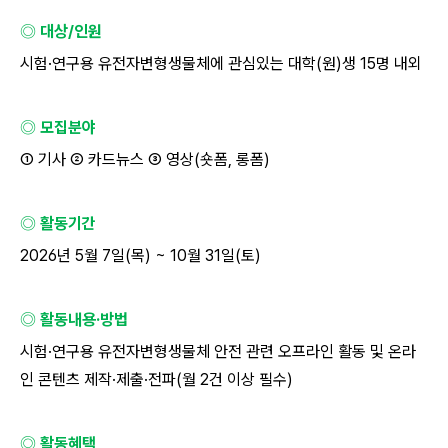
◎ 대상
/
인원
시험
·
연구용 유전자변형생물체에 관심있는 대학
(
원
)
생
15
명 내외
◎ 모집분야
①
기사
②
카드뉴스
③
영상
(
숏폼
,
롱폼
)
◎ 활동기간
2026
년
5
월
7
일
(
목
) ~ 10
월
31
일
(
토
)
◎ 활동내용
·
방법
시험
·
연구용 유전자변형생물체 안전 관련 오프라인 활동 및 온라
인 콘텐츠 제작
·
제출
·
전파
(
월
2
건 이상 필수
)
◎ 활동혜택