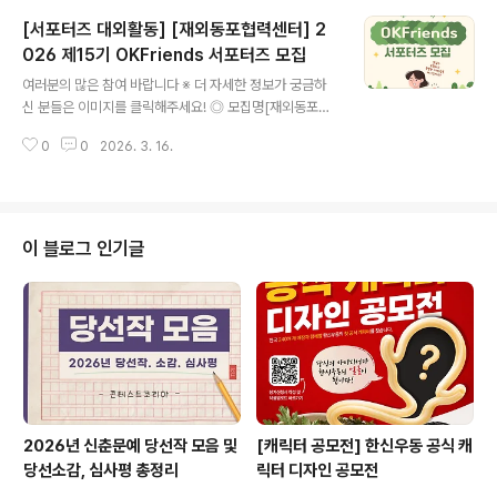
지에 관심있는 분- 홍보활동에 관심있는 분- 콘텐츠 제작
[서포터즈 대외활동] [재외동포협력센터] 2
이 가능한 분- 의미있는 활동을 하고 싶은 분 ◎ 모집기간
~ 2026년 3월 20일(금)까지 ◎ 활동기간2026. 04. 0
026 제15기 OKFriends 서포터즈 모집
글 내용
1. ~ 2026. 11. 27. ◎ 활동혜택- 위촉장/수료증 수여- 봉
여러분의 많은 참여 바랍니다 ※ 더 자세한 정보가 궁금하
사시간 인정- 홍보콘텐츠 제작 경험- 다양한 복지관 행사
신 분들은 이미지를 클릭해주세요! ◎ 모집명[재외동포협
및 프로그램 참여 ◎ 신청방법QR코드 접속 신청서 작성네
력센터] 2026 제15기 OKFriends 서포터즈 모집 ◎ O
이버폼 링크 : https://naver.me/G6R6k5T9 ◎ 문 의
0
0
2026. 3. 16.
KFriends 서포터즈란?ㅇ 재외동포청 주최·재외동포협력
기획..
센터 주관 차세대동포 모국 초청연수>- (공식 블로그 참고:
https://okfcamp.tistory.com/) 현장 운영을 보조하고
지원하는 자원봉사자 입니다.- 전 세계 차세대동포들과 교
류하며 지역별 한인 공동체에 대해 알아가고 싶은 분!- 6박
이 블로그 인기글
7일간 차세대동포들과 전국을 누비며 한국(모국)의 이모저
모를 알려주고 싶은 분!- 리더십, 책임감, 공동체 의식 등등
을 함양하고 싶은 분! ◎ 선발인원총 180명 내외- 선발 목
표 인원: 청소년 A그룹: 70명 / 청소년 B그룹..
2026년 신춘문예 당선작 모음 및
[캐릭터 공모전] 한신우동 공식 캐
당선소감, 심사평 총정리
릭터 디자인 공모전