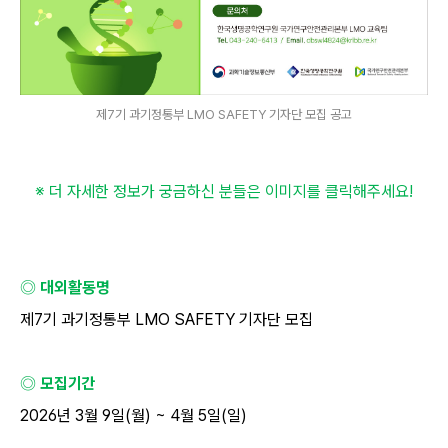
제7기 과기정통부 LMO SAFETY 기자단 모집 공고
※ 더 자세한 정보가 궁금하신 분들은 이미지를 클릭해주세요
!
◎ 대외활동명
제
7
기 과기정통부
LMO SAFETY
기자단 모집
◎ 모집기간
2026
년
3
월
9
일
(
월
) ~ 4
월
5
일
(
일
)