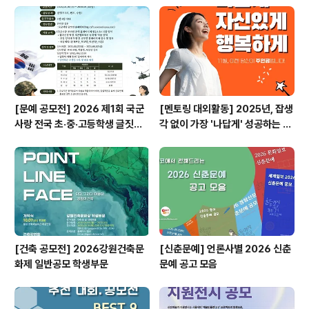
[문예 공모전] 2026 제1회 국군
[멘토링 대외활동] 2025년, 잡생
사랑 전국 초·중·고등학생 글짓기
각 없이 가장 '나답게' 성공하는 법
공모전
ㅣ자기계발 명상캠프
[건축 공모전] 2026강원건축문
[신춘문예] 언론사별 2026 신춘
화제 일반공모 학생부문
문예 공고 모음