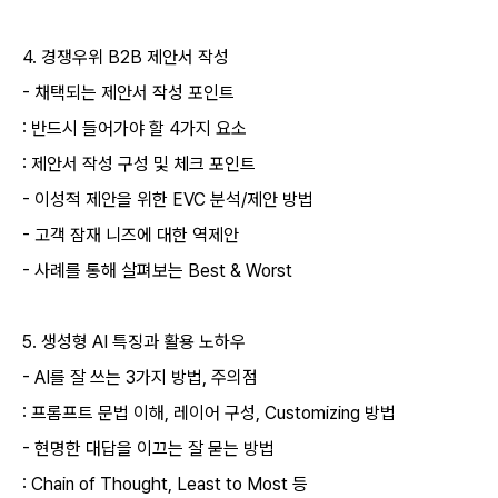
4.
경쟁우위
B2B
제안서 작성
-
채택되는 제안서 작성 포인트
:
반드시 들어가야 할
4
가지 요소
:
제안서 작성 구성 및 체크 포인트
-
이성적 제안을 위한
EVC
분석
/
제안 방법
-
고객 잠재 니즈에 대한 역제안
-
사례를 통해 살펴보는
Best & Worst
5.
생성형
AI
특징과 활용 노하우
- AI
를 잘 쓰는
3
가지 방법
,
주의점
:
프롬프트 문법 이해
,
레이어 구성
, Customizing
방법
-
현명한 대답을 이끄는 잘 묻는 방법
: Chain of Thought, Least to Most
등