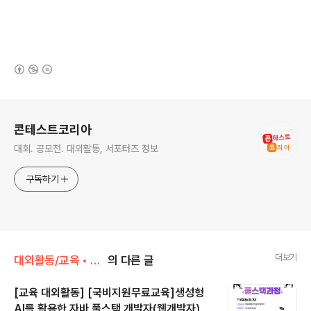
(새창열림)
로그 정보
콘테스트코리아
대회. 공모전. 대외활동, 서포터즈 정보
구독하기
더보기
대외활동/교육 • 강연 • 멘토링
의 다른 글
[교육 대외활동] [국비지원무료교육]생성형
AI를 활용한 자바 풀스택 개발자(웹개발자)