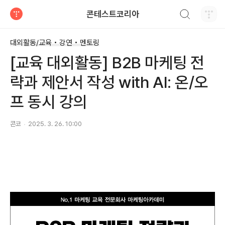
검색하기
콘테스트코리아
티스토리
대외활동/교육 • 강연 • 멘토링
[교육 대외활동] B2B 마케팅 전
략과 제안서 작성 with AI: 온/오
프 동시 강의
콘코
2025. 3. 26. 10:00