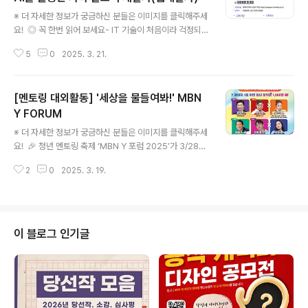
글 내용
※ 더 자세한 정보가 궁금하신 분들은 이미지를 클릭해주세
요! ◎ 꼭 한번 읽어 보세요- IT 기술이 처음이라 걱정되시
는 분- 학력, 자격증, 외국어 스팩 상관 없이 실력만으로 취
5
0
2025. 3. 21.
업 성공 하고 싶은 분- 리얼한 산업 실무 프로젝트 기술을
배우고 싶은 분- 훈련기관의 추천채용 지원받고 취업에 성
공하고 싶으신 분 ◎ 과정명- [K-디지털트레이닝 국비지
[멘토링 대외활동] '세상을 물들여봐!' MBN
원무료교육]생성형 AI를 활용한 자바(JAVA) 풀스택 개발
자 (SpringBoot & React.js) ◎ 모집 대상- 국민내일배
Y FORUM
글 내용
움카드를 발급 받아 직업 훈련에 참여를 희망하는 국민 누
※ 더 자세한 정보가 궁금하신 분들은 이미지를 클릭해주세
구나- 실업자, 비진학 예정 고교 3학년 재학생, 대학졸업예
요! 🎉 청년 멘토링 축제 ‘MBN Y 포럼 2025’가 3/28
정자- 사업기간 1년 이상이면서 연매출 4억 미만인 사업
(금) 고려대 화정체육관에서 개최됩니다! 🎉 🌎 세상을 물
자- 특수형태근로종사자, 중소기업 노동자, 기간제, 단시간
2
0
2025. 3. 19.
들이는 특별한 경험! Y 챌린지 ‘청년 장학금 1천만원’의 주
노동..
인공에 도전하세요!🏆 1등에게 1천만 원 장학금! 🎁 우승
팀 전원 경품 제공! ○ 행사 소개- MBN Y 포럼이란?MBN
Y 포럼은 대한민국의 미래를 이끌 2030세대,즉 젊은 세대
에게 꿈과 영감을 전하기 위해 매년 개최하고 있는 청년 멘
이 블로그 인기글
토링 축제입니다.제 15회 'MBN Y 포럼 2025'는 함께 소
통하고 즐기며 배울 수 있는 독창적인 축제의 장으로 펼쳐
집니다. 유료 등록 기간이지만 특별히 무료 참가신청 가능
한 초청코드 안내!🚀 콘테스트코리아 대상 초청코드..