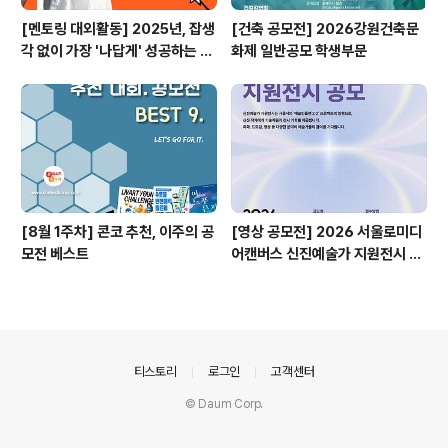
[멘토링 대외활동] 2025년, 잡생
[건축 공모전] 2026강원건축문
각 없이 가장 '나답게' 성공하는 법
화제 일반공모 학생부문
ㅣ자기계발 명상캠프
[8월 1주차] 콘코 추천, 이주의 공
[영상 공모전] 2026 서울로미디
모전 베스트
어캔버스 신진예술가 지원전시 공
모
의안내
티스토리
로그인
고객센터
© Daum Corp.