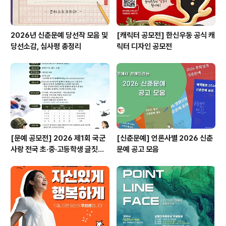
2026년 신춘문예 당선작 모음 및
[캐릭터 공모전] 한신우동 공식 캐
당선소감, 심사평 총정리
릭터 디자인 공모전
[문예 공모전] 2026 제1회 국군
[신춘문예] 언론사별 2026 신춘
사랑 전국 초·중·고등학생 글짓기
문예 공고 모음
공모전