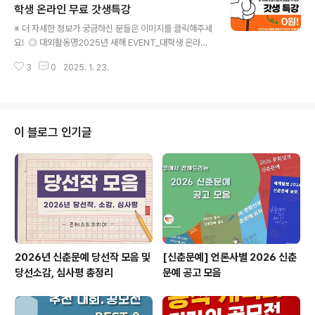
셉 구체화까지-상품 개발과 마케팅 관점으로 발전시켜 나
학생 온라인 무료 갓생특강
글 내용
가는 트렌드 와칭과 컨셉을 학습해보세요. ◎ 참가대상-
※ 더 자세한 정보가 궁금하신 분들은 이미지를 클릭해주세
트렌드 분석을 통해 시장/소비자를 파악하고 비즈니스 기
요! ◎ 대외활동명2025년 새해 EVENT_대학생 온라인
회를 탐색하고자 하는 분- 트렌드와 고객 니즈가 반영된 상
무료 갓생특강 ◎ 참가자격99년~빠른07년생 (20~26
품 컨셉을 개발하고 구체화하려는 분- 아이디어 발굴, 상품
3
0
2025. 1. 23.
세) ◎ 개요본 특강은 삼성, 현대, POSCO, 법무부 등에서
기획에 활용하기 위한 효과..
검증받은국내 최고 HRD전문 교육기관 [주식회사 전인교
육]의 사회공헌 프로그램입니다. "열심히 살곤 있는데... 이
게 정말 내가 원하는 삶일까?"하루하루 바쁘게 살아가지
만, 점점 낮아지는 자신감 단 30분 안에가장 나답게 성공
이 블로그 인기글
하는 방법 알려드립니다. ◎ 추천 대상1. 갓생을 열심히 실
천하다가 번아웃, 무기력이 찾아온 20대2. 내가 진짜 원하
는 삶이 무엇인지 알고 싶은 20대3. 자신감 뿜뿜! 진정한
갓생을 실천하고 싶은 20대 ◎ 멘토링 내용1. HRD컨설턴
트의 2025..
2026년 신춘문예 당선작 모음 및
[신춘문예] 언론사별 2026 신춘
당선소감, 심사평 총정리
문예 공고 모음