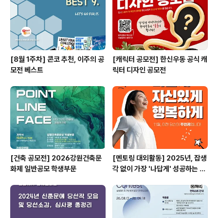
[8월 1주차] 콘코 추천, 이주의 공
[캐릭터 공모전] 한신우동 공식 캐
모전 베스트
릭터 디자인 공모전
[건축 공모전] 2026강원건축문
[멘토링 대외활동] 2025년, 잡생
화제 일반공모 학생부문
각 없이 가장 '나답게' 성공하는 법
ㅣ자기계발 명상캠프