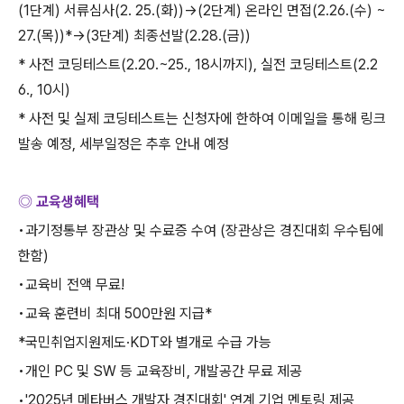
(1
단계
)
서류심사
(2. 25.(
화
))→(2
단계
)
온라인 면접
(2.26.(
수
) ~
27.(
목
))*→(3
단계
)
최종선발
(2.28.(
금
))
*
사전 코딩테스트
(2.20.~25., 18
시까지
),
실전 코딩테스트
(2.2
6., 10
시
)
*
사전 및 실제 코딩테스트는 신청자에 한하여 이메일을 통해 링크
발송 예정
,
세부일정은 추후 안내 예정
◎ 교육생혜택
•과기정통부 장관상 및 수료증 수여
(
장관상은 경진대회 우수팀에
한함
)
•교육비 전액 무료
!
•교육 훈련비 최대
500
만원 지급
*
*
국민취업지원제도
·KDT
와 별개로 수급 가능
•개인
PC
및
SW
등 교육장비
,
개발공간 무료 제공
•
'2025
년 메타버스 개발자 경진대회
'
연계 기업 멘토링 제공