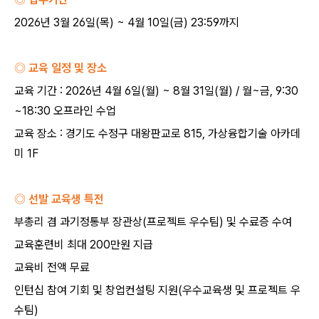
2026
년
3
월
26
일
(
목
) ~ 4
월
10
일
(
금
) 23:59
까지
◎ 교육 일정 및 장소
교육 기간
: 2026
년
4
월
6
일
(
월
) ~ 8
월
31
일
(
월
) /
월
~
금
, 9:30
~18:30
오프라인 수업
교육 장소
:
경기도 수정구 대왕판교로
815,
가상융합기술 아카데
미
1F
◎ 선발 교육생 특전
부총리 겸 과기정통부 장관상
(
프로젝트 우수팀
)
및 수료증 수여
교육훈련비 최대
200
만원 지급
교육비 전액 무료
인턴십 참여 기회 및 창업컨설팅 지원
(
우수교육생 및 프로젝트 우
수팀
)