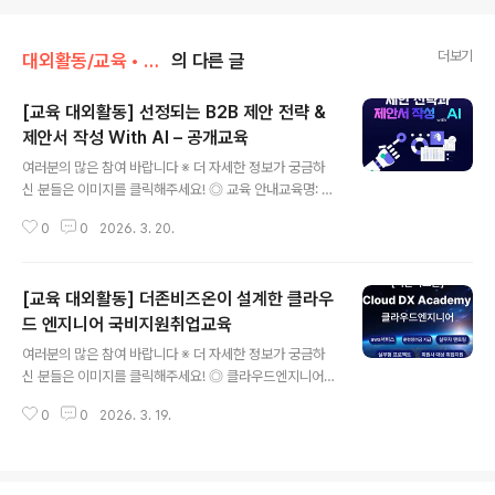
더보기
대외활동/교육 • 강연 • 멘토링
의 다른 글
[교육 대외활동] 선정되는 B2B 제안 전략 &
제안서 작성 With AI – 공개교육
글 내용
여러분의 많은 참여 바랍니다 ※ 더 자세한 정보가 궁금하
신 분들은 이미지를 클릭해주세요! ◎ 교육 안내교육명: 선
정되는 B2B 제안 전략 & 제안서 작성 With AI – 공개교육
0
0
2026. 3. 20.
일시: 2026.3.27 (금) 9:30~17:30 (7시간)접수 마감:
3.26(목), 최대 30명, 접수 순 마감교육비: 240,000원
(VAT 별도)할인 안내: 1기업 2인~ 10% 할인, 4인~ 20%
[교육 대외활동] 더존비즈온이 설계한 클라우
할인1인 2과정~ 10% 할인, 4과정~ 20% 할인진행 형태:
오프라인, 온라인 Live 동시 진행 (택1)제공 사항: 교재, 수
드 엔지니어 국비지원취업교육
글 내용
료증준비물: 펜(필기도구), 인터넷이 가능한 노트북(AI활
여러분의 많은 참여 바랍니다 ※ 더 자세한 정보가 궁금하
용) ◎ 교육 특징- B2B 고객사가 실제로 평가하는 제안 기
신 분들은 이미지를 클릭해주세요! ◎ 클라우드엔지니어
준을 구조적으로 이해합니다.- 제안 전략부터 제안서 구성
국비교육 장점기초부터 실무까지 체계적 교육 제공비전공
까지 실무 흐름을..
0
0
2026. 3. 19.
자도 이해하기 쉬운 단계별 커리큘럼국비지원으로 비용 부
담 최소화다양한 클라우드 플랫폼 실습 경험 가능 ◎ 커리
큘럼운영체제, 네트워크, 데이터베이스 기초 실습 및 이론
On-Premises 환경 구축가상화 환경 구축자동화 및 관