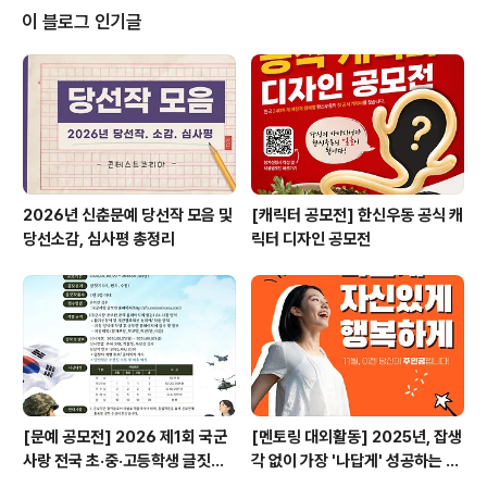
리컨테이너 오케스트레이션과 모니터링 환경 구축CI/CD
이 블로그 인기글
파이프라인 구축클라우드 인프라 구축 능력코드형 인프라
구현 능력 ◎ 모집 대상취업을 준비 중인 대한민국 국적의
미취업 청년국내, 외 대학교(2,3년제 포함) 졸업(예정)자
(전공 무관)국민내일배움카드 발급 가능자나이, 성별, 경력
과 무관하게 지원 가능하며 과정 목표와 a..
2026년 신춘문예 당선작 모음 및
[캐릭터 공모전] 한신우동 공식 캐
당선소감, 심사평 총정리
릭터 디자인 공모전
[문예 공모전] 2026 제1회 국군
[멘토링 대외활동] 2025년, 잡생
사랑 전국 초·중·고등학생 글짓기
각 없이 가장 '나답게' 성공하는 법
공모전
ㅣ자기계발 명상캠프