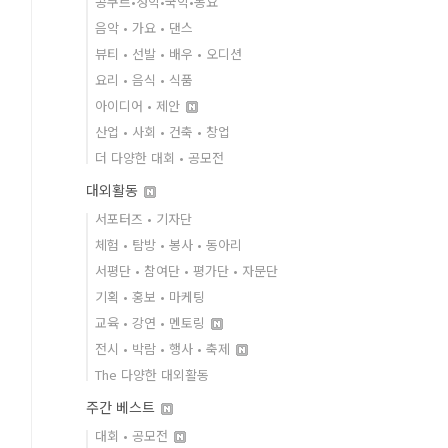
콩쿠르•성악•국악•동요
음악 • 가요 • 댄스
뷰티 • 선발 • 배우 • 오디션
요리 • 음식 • 식품
아이디어 • 제안
산업 • 사회 • 건축 • 창업
더 다양한 대회 • 공모전
대외활동
서포터즈 • 기자단
체험 • 탐방 • 봉사 • 동아리
서평단 • 참여단 • 평가단 • 자문단
기획 • 홍보 • 마케팅
교육 • 강연 • 멘토링
전시 • 박람 • 행사 • 축제
The 다양한 대외활동
주간 베스트
대회 • 공모전