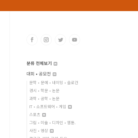
분류 전체보기
대회 • 공모전
문학 • 문예 • 네이밍 • 슬로건
경시 • 학문 • 논문
과학 • 공학 • 논문
IT • 소프트웨어 • 게임
스포츠
그림 • 미술 • 디자인 • 웹툰.
사진 • 영상