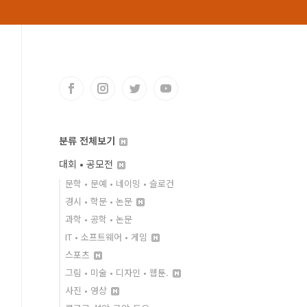
분류 전체보기
대회 • 공모전
문학 • 문예 • 네이밍 • 슬로건
경시 • 학문 • 논문
과학 • 공학 • 논문
IT • 소프트웨어 • 게임
스포츠
그림 • 미술 • 디자인 • 웹툰.
사진 • 영상