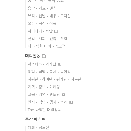
콩쿠르•성악•국악•동요
음악 • 가요 • 댄스
뷰티 • 선발 • 배우 • 오디션
요리 • 음식 • 식품
아이디어 • 제안
산업 • 사회 • 건축 • 창업
더 다양한 대회 • 공모전
대외활동
서포터즈 • 기자단
체험 • 탐방 • 봉사 • 동아리
서평단 • 참여단 • 평가단 • 자문단
기획 • 홍보 • 마케팅
교육 • 강연 • 멘토링
전시 • 박람 • 행사 • 축제
The 다양한 대외활동
주간 베스트
대회 • 공모전