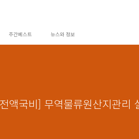
주간베스트
뉴스와 정보
산/전액국비] 무역물류원산지관리