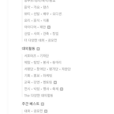
콩쿠르•성악•국악•동요
음악 • 가요 • 댄스
뷰티 • 선발 • 배우 • 오디션
요리 • 음식 • 식품
아이디어 • 제안
산업 • 사회 • 건축 • 창업
더 다양한 대회 • 공모전
대외활동
서포터즈 • 기자단
체험 • 탐방 • 봉사 • 동아리
서평단 • 참여단 • 평가단 • 자문단
기획 • 홍보 • 마케팅
교육 • 강연 • 멘토링
전시 • 박람 • 행사 • 축제
The 다양한 대외활동
주간 베스트
대회 • 공모전