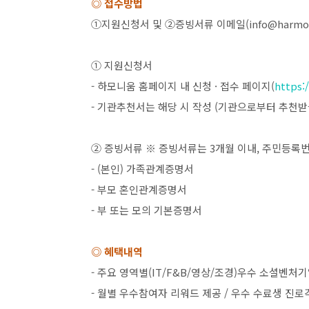
◎ 접수방법
①지원신청서 및
②
증빙서류 이메일
(info@harmo
① 지원신청서
-
하모니움 홈페이지 내 신청
·
접수 페이지
(
https:/
-
기관추천서는 해당 시 작성
(
기관으로부터 추천받
② 증빙서류
※
증빙서류는
3
개월 이내
,
주민등록번
- (
본인
)
가족관계증명서
-
부모 혼인관계증명서
-
부 또는 모의 기본증명서
◎ 혜택내역
-
주요 영역별
(IT/F&B/
영상
/
조경
)
우수 소셜벤처기
-
월별 우수참여자 리워드 제공
/
우수 수료생 진로