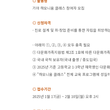
◎ 활동명
기아 하모니움 클래스 참여자 모집
◎ 신청자격
-
진로 설계 및 취
·
창업 준비를 통한 자립을 희망하
-
아래의
①, ②, ③, ④
모두 충족 필요
① 다문화가족지원법 제
2
조
1
호에 따른 다문화가족
② 국내 국적 보유자
(
국내 출생
/
중도입국
)
③
2025
년 기준 고등학교
1-3
학년 재학생인 다문화
④
"
하모니움 클래스
"
전체 교육 프로그램에 성실히
◎ 접수기간
2025
년
1
월
17(
금
) ~ 2
월
10
일
(
월
)
오후
2
시