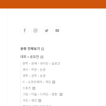
분류 전체보기
대회 • 공모전
문학 • 문예 • 네이밍 • 슬로건
경시 • 학문 • 논문
과학 • 공학 • 논문
IT • 소프트웨어 • 게임
스포츠
그림 • 미술 • 디자인 • 웹툰.
사진 • 영상