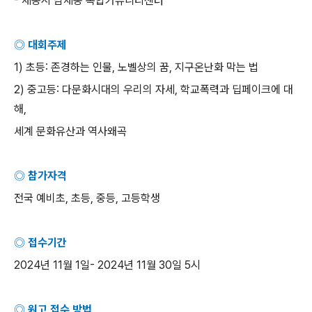
-
세종시 남세종 복합커뮤니티센터
◎ 대회주제
1)
초등
:
존경하는 인물
,
노벨상의 꿈
,
지구온난화 막는 법
2)
중고등
:
다문화시대의 우리의 자세
,
학교폭력과 딥페이크에 대
해
,
세계 문화유산과 역사왜곡
◎ 참가자격
전국 예비초
,
초등
,
중등
,
고등학생
◎ 접수기간
2024
년
11
월
1
일
- 2024
년
11
월
30
일
5
시
◎ 원고 접수 방법