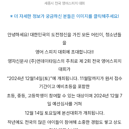
세종시 전국 영어스피치 대회
※ 더 자세한 정보가 궁금하신 분들은 이미지를 클릭해주세요
!
안녕하세요
!
대한민국의 도전정신을 가진 모든 어린이
,
청소년들
을
영어 스피치 대회에 초대합니다
!!
영자신문사
(
주
)
먼데이타임스의 주최로 제
2
회 전국 영어스피치
대회가
“2024
년
12
월
14
일
(
토
)”
에 개최됩니다
. 11
월말까지가 원서 접수
기간이고 예비초등을 포함한
초등
,
중등
,
고등학생이 참여할 수 있는 대상이며
2024
년
12
월
7
일 예선심사를 거쳐
12
월
14
일 토요일에 본선대회가 개최됩니다
.
작년에도 전국의 많은 아이들이 참여해 소중한 경험도 쌓고 상도