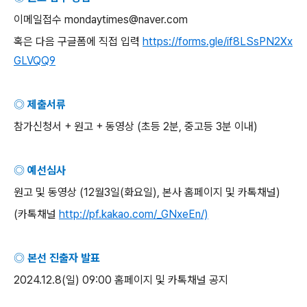
이메일접수
mondaytimes@naver.com
혹은 다음 구글폼에 직접 입력
https://forms.gle/if8LSsPN2Xx
GLVQQ9
◎ 제출서류
참가신청서
+
원고
+
동영상
(
초등
2
분
,
중고등
3
분 이내
)
◎ 예선심사
원고 및 동영상
(12
월
3
일
(
화요일
),
본사 홈페이지 및 카톡채널
)
(
카톡채널
http://pf.kakao.com/_GNxeEn/)
◎ 본선 진출자 발표
2024.12.8(
일
) 09:00
홈페이지 및 카톡채널 공지