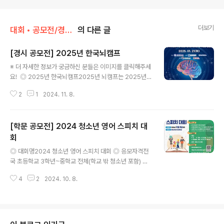
더보기
대회 • 공모전/경시 • 학문 • 논문
의 다른 글
[경시 공모전] 2025년 한국뇌캠프
글 내용
※ 더 자세한 정보가 궁금하신 분들은 이미지를 클릭해주세
요! ◎ 2025년 한국뇌캠프2025년 뇌캠프는 2025년 1
월 21일 화요일 온라인으로 진행됩니다.진행순서는 먼저
2
1
2024. 11. 8.
신경과학, 신경해부학, 뇌질환 특강 참여 후에, 시험을 응시
하십니다.그리고 신경과학, 언어처리, 인공지능, 철학 분야
에서 강의를 듣고 질의응답을 합니다.마지막으로 폐회식
[학문 공모전] 2024 청소년 영어 스피치 대
후 뇌캠프가 종료됩니다. ◎ 참가자격매년 11월 기준 국내
소재 고등학교 1학년에 재학 중인 대한민국 국민으로서, 뇌
회
글 내용
에 관심과 열정을 가지고,국제 뇌과학 경시대회의 한국 대
◎ 대회명2024 청소년 영어 스피치 대회 ◎ 응모자격전
표로 선발되었을 경우에 사명감을 가지고 충실하게 임할
국 초등학교 3학년~중학교 전체(학교 밖 청소년 포함) ◎
자면 모두 참가 가능합니다. ◎ 접수기간2024.11.1. - 선
참가제한만3세 이후 영어권국가 1년이상 체류자, 국제학
착순 마감 ◎ 우승자 특전International Brain Bee에 참
4
2
2024. 10. 8.
교 및 외국인 학교 재학생 ◎ 접수기간2024. 9. 30. (월)
가할 국..
~ 10. 18. (금) 23시 59분 마감※ 접수는 인당 1회만 가능
합니다. 최종본으로 제출해주시기 바랍니다. ◎ 참가부문1.
초등부 3~4학년2. 초등부 5~6학년3. 중등부 ◎ 응모주
제 및 형식1) 내가 먼저일까? 가족이 먼저일까?2) 자연을