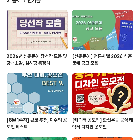
이 블로그 인기글
보존해야하는가? 지구를 발전시켜야하는가?3) 소셜미디
어는 청소년들에게 어떤 영향을 줄까?세가지 중 택1하여
영어스피치 동영상을 제작하여 홈페이지 접수 ◎ 결과안내
2024. 10. 23. (수) 오후 4시 개별 안내 및 공지 예정..
2026년 신춘문예 당선작 모음 및
[신춘문예] 언론사별 2026 신춘
당선소감, 심사평 총정리
문예 공고 모음
[8월 1주차] 콘코 추천, 이주의 공
[캐릭터 공모전] 한신우동 공식 캐
모전 베스트
릭터 디자인 공모전