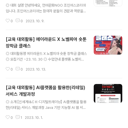
글 내용
◎ 대회 설명 안녕하세요, 언어문화NGO 조인어스코리아
입니다. 조인어스코리아는 참여자 분들의 견문과 역량을
높이는 계기로 삼고자 영상 강사분을 모셔 관련 정보를 공
0
0
2023. 10. 9.
유하는 열린 강연을 개최합니다. 2 DAYS 영화연출 교실
에서 여러분은 각각 2편의 드라마 영화를 만들면서 시나리
오 작가, 영화감독, 촬영감독, 영화배우 등의 역할을 모두
[교육 대외활동] 에이라운드 X 노벨피아 숏툰
해 낼 수 있습니다. 여러분의 창작 열정을 폭발시키고자 이
시간을 갖게 되었습니다. 대학생부터 시민까지, 스마트폰
장학금 클래스
글 내용
으로 직접 드라마를 만들어 보세요! 많은 분들의 관심과 기
◎ 대외활동명 에이라운드 X 노벨피아 숏툰 장학금 클래스
대 부탁드립니다! 함께 해주셔서 감사합니다 언어문화 NG
◎ 모집기간 ~23. 10. 30 ◎ 수업안내 플랫폼 노벨피아
O 조인어스코리아 ◎ 신청 기간 선착순 30명 모집시 마감
에서 1년동안 장학금을 지원받아 숏툰 수업을 받고 노벨피
◎ 강연자 소개 포스터 참고 ◎ 강의 내용 1차: 5개 숏으로
0
0
2023. 10. 13.
아 숏툰 제작으로 취업까지 연결해 드리는 수업입니다. 1년
숏폼 드라마 만들기 2차: 10..
동안 프로강사들의 특별한 커리큘럼으로 실용적인 실무 수
업을 받게 됩니다. ◎ 커리큘럼 (커리큘럼은 큰틀에서 잡은
[교육 대외활동] AI플랫폼을 활용한(리테일)
내용이고 각 커리큘럼마다 기간이 줄어들거나 늘어날수있
습니다.) (800만원상당의 무료수업) 1개월차 : 마인드 필
서비스 개발과정
글 내용
수드로잉, 기본적인 드로잉 (초급자 중급자에따라 변동있
◎ 소개 【신세계I&C K-디지털트레이닝】 AI플랫폼을 활용
을수있음) 2~3개월차 : 인체 4개월차 : 포즈 5개월차 : 러
한(리테일) 서비스 개발과정 Java 기반 지능형 AI 웹 서비
프콘티 6개월차 : 얼굴 ※ 중간점검 ※ 7개월차 : 옷주름 8
스 기술을 학습하고, 신세계I&C 개발자와 현업 업계 프로
개월차 : 상업적 마인드. 성인 컨텐츠 9개월차 : 연출 ※ 중
0
1
2023. 10. 1.
젝트를 수행하며 문제 해결 역량을 갖춘 실무형 SW 개발
간점검 ※ 10..
자를 양성하는 과정입니다! ◎ 교육과정 AI플랫폼을 활용