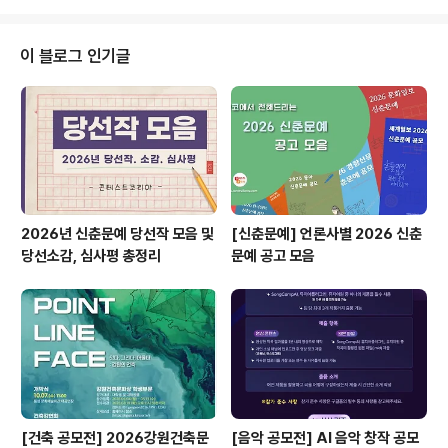
한 (리테일) 서비스 개발 과정 ◎ 모집대상 - 대한민국 청
년구직자 *내일배움카드 발급 가능자​ - 대학교 졸업(예정)
자 *전공무관​ ◎ 모집기간 2023. 9. 18(월) ~ 10. 25(수)
이 블로그 인기글
◎ 교육기간 2023. 10 .30(월) ~ 2024. 4. 22(월) ◎
교육비 무료(국비지원 100%), 훈련장려금(30만원 내외)
지급 ◎ 교육혜택 - 신세계I&C 채용연계 진행 우수 수료생
대상 신세계I&C 서류 전형 가..
2026년 신춘문예 당선작 모음 및
[신춘문예] 언론사별 2026 신춘
당선소감, 심사평 총정리
문예 공고 모음
[건축 공모전] 2026강원건축문
[음악 공모전] AI 음악 창작 공모