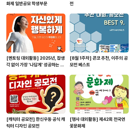
화제 일반공모 학생부문
전
[멘토링 대외활동] 2025년, 잡생
[8월 1주차] 콘코 추천, 이주의 공
각 없이 가장 '나답게' 성공하는 법
모전 베스트
ㅣ자기계발 명상캠프
[캐릭터 공모전] 한신우동 공식 캐
[행사 대외활동] 제42회 전국연
릭터 디자인 공모전
꽃문화제