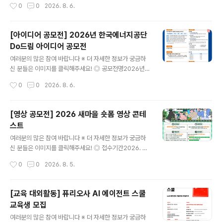
작성시간
0
0
2026. 8. 6.
타입 컨퍼런스 산돌 사이시옷 2026!디자이너 및 콘텐츠
실무자분들께 다양한 인사이트를 전달하는 행사로, 올해는
10월 16(금)~17일(토) DDP에서 진행됩니다. [연 사]프리
[아이디어 공모전] 2026년 한국에너지공단
텐다드를 만든 길형진 디렉터우아한형제들의 한명수 CC
Do드림 아이디어 공모전
O신신그래픽의 신해옥·신동혁 디자이너오이뮤의 신소현
글 내용
대표 [부가프로그램]- 사이시옷 인사이트 (네트워킹 프로
여러분의 많은 참여 바랍니다 ※ 더 자세한 정보가 궁금하
그램)- 브랜드 체험 부스- 익스클루시브 키트 (웰컴패키지
신 분들은 이미지를 클릭해주세요! ◎ 공모전명2026년
& 한정 굿즈)- 사이시옷 트립 (현장 워크숍) *별도 예매 ◎
한국에너지공단 Do드림 아이디어 공모전 ◎ 제안주제- K
작성시간
0
0
2026. 8. 6.
참가자격국내/외에서 활동하는 디자인/타입에 관심있는 누
EA 핵심가치(혁신 / 소통 / 안전 / 신뢰)를 주제로 한 제안 -
구나 ◎ 신청기간- 슈퍼 ..
예산 집행방법, 제도 개선 등 예산 절감을 주제로 한 제안
◎ 참가자격전국민 누구나 ◎ 접수기간2026.7.15(수) ~
[영상 공모전] 2026 새마을 숏폼 영상 콘테
2026.8.31(월) ◎ 참가방법[첨부] 제안서 작성 후 공단홈
스트
페이지 ‘고객제안’ 게시판* 제출*(공단홈페이지) 국민소통
글 내용
→ 고객만족시스템 → 고객제안 →신청분야[Do드림 아이
여러분의 많은 참여 바랍니다 ※ 더 자세한 정보가 궁금하
디어 공모전] ◎ 제안채택 및 시행① 제안요건 충족여부 등
신 분들은 이미지를 클릭해주세요! ◎ 접수기간2026. 6.
주관부서(ESG경영처) 적합성 검토(적/부)② 담당부서(제
1.(월) ~ 9. 28.(월) 15:00까지 ◎ 참가대상대한민국에 거
작성시간
0
0
2026. 8. 5.
안시행부서) 사전 채택여부 검토(내용 충실도에 따라 불채
주하는 누구나 참여 가능(개인 또는 4인 이하 팀) ◎ 공모
택 ..
주제일상 속 새마을정신을 자유롭게 표현한 숏폼 영상 ◎
작품규격유형 : 저작권 걱정 없는 순수 창작 콘텐츠시간 : 3
[교육 대외활동] 퓨리오사 AI 에이전트 스쿨
0초~90초 (60초 이내 권장)규격 : 16:9 가로형 또는 세로
교육생 모집
형 영상형식 : 표준 영상파일 형식(MP4, MOV, AVI 등)해
글 내용
상도 : 1920×1080px 또는 1080×1920px ◎ 접수방
여러분의 많은 참여 바랍니다 ※ 더 자세한 정보가 궁금하