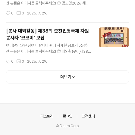
여, 세대통합, 다문화, 마을활성화자유주제 : 각종 사회문
신 분들은 이미지를 클릭해주세요! ◎ 공모명2026 해운
제, 온라인 및 디지털 활동, 기타 창의 아이디어 ◎ 주요일
대구 인구정책 숏폼 공모전 '우리 가족의 반짝이는 60초'
작성시간
0
0
2026. 7. 29.
정- 참여자 모집 : 7.24.(금)~8.17.(월) / ..
◎ 참가자격인구정책에 관심있는 국민 누구나(개인 또는
팀) ◎ 접수기간2026. 7. 13. ~ 9. 13. ◎ 출품수개인, 팀
별 3건 이내 ※ 중복수상 불가 ◎ 공모주제평범한 일상이
[봉사 대외활동] 제38회 춘천인형극제 자원
주는 특별한 우리 가족 이야기 (예시)1. 혼자보다 둘이 더
봉사자 '코코미' 모집
행복한 신혼부부의 모습 등 결혼을 장려하는 내용2. 아이
글 내용
로 인해 발견하는 새로운 세상 및 유쾌한 일상, 육아를 통한
여러분의 많은 참여 바랍니다 ※ 더 자세한 정보가 궁금하
부모의 성장기 등 육아가 주는 기쁨과 행복을 담은 내용3.
신 분들은 이미지를 클릭해주세요! ◎ 대외활동명[제38회
온 가족이 함께 춤을 추거나 상황극을 연출하는 영상 등 가
춘천인형극제] 자원봉사자 '코코미' 모집 ◎ 모집분야코코
작성시간
0
0
2026. 7. 29.
족이 주는 행복한 순간을 담은 내용 ◎ 접수방법온라인 개
미(축제운영팀)- 공연팀 : 공연 및 퍼레이드 운영 지원·객석
별 접..
안내·안전관리 등- 지원팀 : 체험, 워크숍, 아트마켓, 부대프
로그램 운영 지원·박물관 전시 및 축제장 안내 등- 홍보팀 :
더보기
팝업스토어, 인포메이션 운영 지원·관객 안내·SNS 홍보 미
션 등통코미(통역코코미)- 해외 공연팀 및 델리게이터 통
역 업무 ◎ 모집대상축제 및 행사에 관심 있는 사람 누구
나!*성인 이상 ◎ 모집기간2026. 7. 9. (목) ~ 8. 9. (일) 2
3:59까지 ◎ 활동장소춘천인형극장 및 춘천시 일대 ◎ 면
접진행 (통코미 해당)2026. 8. 13.(목)..
의안내
티스토리
로그인
고객센터
© Daum Corp.