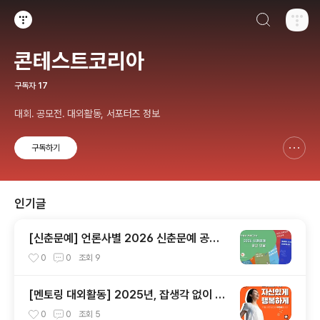
검색하기
티스토리
콘테스트코리아
구독자
17
대회. 공모전. 대외활동, 서포터즈 정보
구독하기
신고하기 레이어
열기
인기글
[신춘문예] 언론사별 2026 신춘문예 공고
모음
0
0
조회
9
[멘토링 대외활동] 2025년, 잡생각 없이 가
장 '나답게' 성공하는 법 ㅣ자기계발 명상캠프
0
0
조회
5