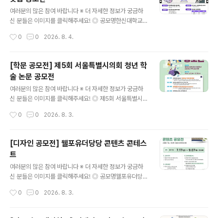
1. AI키친: 냉장고, 후드일체형 인덕션, AI 스팀, 식기세척
글 내용
기 등 주방 설계2. AI리빙 : TV, 시스템에어컨, 공기청정기
여러분의 많은 참여 바랍니다 ※ 더 자세한 정보가 궁금하
등 거실 설계※ 자세한 제품 AI 기능과 가이드 팁은 삼성 비
신 분들은 이미지를 클릭해주세요! ◎ 공모명한신대학교
즈니스 닷컴 공지사항 참고 ◎ 공모일정접수 : 2026.08.
홍보 영상 숏폼 공모전 ◎ 공모주제한신대학교 홍보 영상
작성시간
0
0
2026. 8. 4.
01~09.18수상자 발..
(브랜드 광고, 입시 홍보, 캠퍼스 소개 등 형식 자유) ◎ 응
모자격만 13~18세(개인으로만 참여 가능) - 전국 중·고등
학생 및 이에 준하는 연령의 청소년 모두 참여 가능(중고등
[학문 공모전] 제5회 서울특별시의회 청년 학
학교·대안학교·비인가 교육기관·해외학교 재학생 및 검정
술 논문 공모전
고시 준비생 등 포함) ◎ 공모일정- 접수: 2026.7.20(월)
글 내용
~8.18(화) - 발표: 9월 말 예정(한신대 홈페이지 및 개별
여러분의 많은 참여 바랍니다 ※ 더 자세한 정보가 궁금하
연락) - 발표 후 시상식 진행 예정(수상자는 필수 참여) -
신 분들은 이미지를 클릭해주세요! ◎ 제5회 서울특별시의
접수상황에 따라 접수기간 연장 및 추후 일정이 변경될 수
회 청년 학술논문 공모 안내서울특별시의회는 미래를 이끌
작성시간
0
0
2026. 8. 3.
있습니다. ◎ 출품형식30-60초 길이의 MP4 영상..
어나갈 새로운 주역인 청년들이 우리사회가 직면한 문제에
관심을 가지는 계기를 제공하고, 현안 해결을 위한 자유롭
고 참신한 제안을 발굴하고자 매년 우수 학술 논문을 공모·
[디자인 공모전] 웰포유더당당 콘텐츠 콘테스
선정하여 오고 있습니다. 올해에도 청년 여러분들의 많은
트
참여를 바랍니다. ◎ 공모주제청년과 신혼부부가 희망하고
글 내용
선호하는 주택 공급 방향 ◎ 응모자격사회현안에 관심있는
여러분의 많은 참여 바랍니다 ※ 더 자세한 정보가 궁금하
19세 이상 ~ 39세 이하 청년※ ‘서울특별시 청년 기본 조
신 분들은 이미지를 클릭해주세요! ◎ 공모명웰포유더당당
례’상의 청년 나이 기준이며, 응모마감일 기준으로 1986.
콘텐츠 콘테스트나의 건강 콘텐츠를 자유롭게 뽐내주세요.
작성시간
0
0
2026. 8. 3.
10. 1. ~ 2006. 9. 30. 출생한 사람 ◎ 응모방법단독 또는
AI활용 가능합니다. ◎ 참가자격대한민국 국민 누구나개
공동저자(3인 이..
인 또는 4인 이하 팀으로 참여 가능 ◎ 접수기간2026. 7.
17(금) ~ 9. 7(월) 23:00까지 ◎ 발표일26.9.11(금) ◎