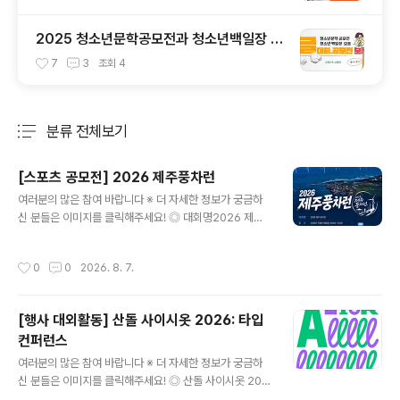
2025 청소년문학공모전과 청소년백일장 총
정리
7
3
조회
4
분류 전체보기
주요 글 목록
[스포츠 공모전] 2026 제주풍차런
글 내용
여러분의 많은 참여 바랍니다 ※ 더 자세한 정보가 궁금하
신 분들은 이미지를 클릭해주세요! ◎ 대회명2026 제주
풍차런바람따라 달리는 제주, 풍차따라 달리는 하루 ◎ 일
시2026년 10월 10일(토) 09:00~12:00 ◎ 장 소한림
작성시간
0
0
2026. 8. 7.
수협 다목적어업인종합지원센터제주 제주시 한림읍 한림
리 1377-53 ◎ 참가비50,000원 10K / 5K 동일 ◎ 코
스10K, 5K 10K, 5K 모두 기록칩 제공 ◎ 출발시간10K 0
[행사 대외활동] 산돌 사이시옷 2026: 타입
9:00 / 5K 09:20 ◎ 참가비 입금계좌- 은행명 : 농협- 계
컨퍼런스
좌번호 : 351-1405-5832-13- 예금주 : 주식회사 어디
글 내용
감수광 ◎ 시상내용종합 시상시상은 10km 부문에 한해
여러분의 많은 참여 바랍니다 ※ 더 자세한 정보가 궁금하
진행되며, 5km 부문은 시상에서 제외됩니다.- 1위 30만
신 분들은 이미지를 클릭해주세요! ◎ 산돌 사이시옷 202
원, 2위 20만원, 3위 10..
6 참가자 모집역대급 라인업으로 돌아온, 국내 유일무이