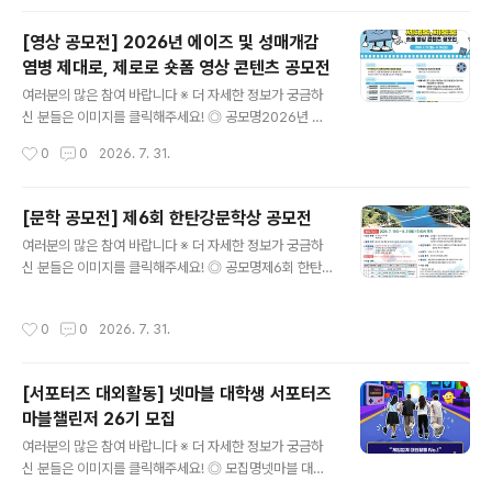
도움이 됩니다~콘테스트, 공..
포럼 대학생 서포터즈 모집✔ 씨게이트 서포터즈 5기 & 라
씨 서포터즈 4기 모집✔ 제5회 공연 프로듀서 3급 자격 시
[영상 공모전] 2026년 에이즈 및 성매개감
험✔ 한화 체험 브랜딩 캠프✔ 2026년 생명사랑 밤길걷기
염병 제대로, 제로로 숏폼 영상 콘텐츠 공모전
✔ 한국수자원공사 댐잇프로젝트 SNS국민여행단 잇담4
글 내용
기 모집✔ [KT클라우드] 채용우대 혜택 클라우드 부트캠
여러분의 많은 참여 바랍니다 ※ 더 자세한 정보가 궁금하
프​* 자세한 내용은 뉴스카드를 클릭하시면 확인하실 수 있
신 분들은 이미지를 클릭해주세요! ◎ 공모명2026년 에
습니다. 자세한 내용은 콘테스트코리아 홈페이지에서 확인
이즈 및 성매개감염병 제대로, 제로로 숏폼 영상 콘텐츠 공
작성시간
0
0
2026. 7. 31.
하시면 도움이 됩니다~​콘테스트, 공모전, 대외활동 정보 /
모전 ◎ 공모주제HIV/에이즈 및 성매개감염병, 제대로 제
소개 / 뉴스소식은 @..
로로 ① 예방을 제대로, 감염을 제로로- HIV/에이즈, 성매
개감염병 예방ex) 올바른 콘돔 사용, 안전한 성관계, PrEP
[문학 공모전] 제6회 한탄강문학상 공모전
사용 등 ② 검사를 제대로, 불안을 제로로- 감염 여부 및 증
글 내용
여러분의 많은 참여 바랍니다 ※ 더 자세한 정보가 궁금하
상 의심 시, 조기 발견과 신속한 치료 필수ex) 보건소 무료
신 분들은 이미지를 클릭해주세요! ◎ 공모명제6회 한탄강
검진/익명검사, 병의원 검사 ③ 인식을 제대로, 편견을 제
문학상 작품 공모 ◎ 응모부문- 시 또는 시조 5편- 수필 3
로로- 일상생활로는 감염되지 않는다는 과학적 사실을 바
편 ◎ 응모자격전국의 기성 문인 및 공고일 기준 만 20세
탕으로, 에이즈 환자에 대한 차별과 낙인의 시선 해소ex)
작성시간
0
0
2026. 7. 31.
이상의 일반인 ◎ 작품주제아래 제시한 내용 중 어느 하나
함께 식사할 때/침과 땀으로/악수와 포옹으로 감염 NO ◎
는 필수(1~3 中 택일)1) 연천의 명소나 한탄강의 비경2)
공모분야▪..
분단의 애환, 또는 통일 지향3) 용서, 화해, 사랑, 평화 ◎
[서포터즈 대외활동] 넷마블 대학생 서포터즈
응모기간2026. 7. 1.(수) ~ 8. 31.(월) 17:00까지 접수된
마블챌린저 26기 모집
작품에 한함. ◎ 시상내역※ 심사 결과에 따라 수상작이 없
글 내용
거나 수상 인원이 변경될 수 있음- 대상 1명 상패 및 상금 5
여러분의 많은 참여 바랍니다 ※ 더 자세한 정보가 궁금하
00만원- 금상 2명 상패 및 상금 각 200만원(총 400만
신 분들은 이미지를 클릭해주세요! ◎ 모집명넷마블 대학
원)- 은상 3명 상패 및 상금 각 10..
생 서포터즈 마블챌린저26기 모집 ◎ 활동내용- 온·오프