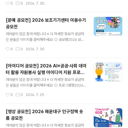
작성시간
0
0
2026. 7. 30.
라인 PR/뉴미디어 기획 및 실행- 게임 리뷰 및 최신 트렌드
분석- 사내/외 행사 및 사회공헌 활동 참여- 격주 금요일
넷마블 사옥 지타워 방문 및 정기 활동 진행 (*시간표 조정
[문예 공모전] 2026 보조기기센터 이용수기
필수) ◎ 지원방법넷마블 공식 채용 홈페이지에서 지원'채
공모전
용공고' 탭> 마블챌린저 26기 모집 공고 ◎ 모집대상대학
글 내용
생이면 누구나 (휴학생 가능/ 졸업생 불가) ◎ 서류접수20
여러분의 많은 참여 바랍니다 ※ 더 자세한 정보가 궁금하
26년 8월 10일 오후 2시까지 ◎ 활동기간2026년 9월
신 분들은 이미지를 클릭해주세요! ◎ 공모명2026 보조
~ 2027년 2월 ◎ 활동혜택- 넷마블 지원시 서류전형 우
기기센터 이용수기공모전 ◎ 참가자격보조기기 사용 경험
작성시간
0
0
2026. 7. 30.
대(1회)- 수료증 발급(과정 수료시)- 매월 활동비 지급- 실
이 있는 누구나 (장애인, 보호자, 가족, 활동지원사, 지역보
무자 멘토..
조기기센터 직원 등) ◎ 접수기간2026.04.01(수)~08.1
7(월) ◎ 응모방법제공하는 양식을 내려 받아 응모 신청서
[아이디어 공모전] 2026 AI×공공·사회 데이
및 원고를 작성한 후, 이메일(ksh0445@korea.kr) 제출
터 활용 자원봉사 실행 아이디어 지원 프로그
◎ 응모주제보조기기 이용을 통해 얻은 변화와 희망이 핵
글 내용
램
심 키워드입니다. (주제예시) ① 생활과 일상의 변화 사례
여러분의 많은 참여 바랍니다 ※ 더 자세한 정보가 궁금하
② 돌봄 지원의 변화 사례 ③ 기타(그 외 보조기기 이용을
신 분들은 이미지를 클릭해주세요! ◎ 프로그램명2026 A
통해 느낀 개인적인 경험과 생각)- 센터 서비스를 제공하는
I×공공·사회 데이터 활용 자원봉사 실행 아이디어 지원 프
작성시간
0
0
2026. 7. 29.
자 ① 보조기기 선택˙교체 과정에서 겪은 시행착오와 개선
로그램 ◎ 참여대상자원봉사에 관심 있는 누구나 ◎ 참여
과정② ..
주제AI×공공·사회 데이터 기반 사회문제 해결 자원봉사 아
이디어 ◎ 접수기간2026. 7. 24.(금) ~ 8. 17.(월)까지 ◎
[영상 공모전] 2026 해운대구 인구정책 숏
참여분야환경·기후 : 탄소중립, 자원순환, 생태보전돌봄·복
폼 공모전
지 : 노인, 아동, 장애인, 1인 가구, 취약계층안전·재난 : 생
글 내용
활안전, 범죄예방, 재난대응, 교통안전지역공동체 : 주민참
여러분의 많은 참여 바랍니다 ※ 더 자세한 정보가 궁금하