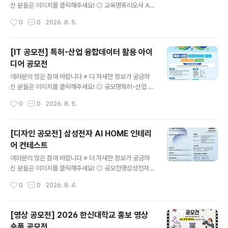
법① 필수 해시태그와 함께 개인 SNS 업로드[ 필수 해시
신 분들은 이미지를 클릭해주세요! ◎ 교육명퓨리오사 AI
태그 ]#새마을숏폼 #새마을챌린지 #청도 #새마을정신 ②
에이전트 스쿨 1기 ◎ 교육혜택[교육비는 0원, 혜택은 그
작성시간
0
0
2026. 8. 5.
제출서류 작성 후 이메일 제출[ 제출..
이상]• 교육비 전액 지원→ 지원 대상자 최대 120만 원의
훈련비 지원• 퓨리오사AI 전문교육 수료증 발급• 기업 프
로젝트 및 서비스 배포→ 기업 과제 기반 프로젝트로 실무
[IT 공모전] 특허-산업 융합데이터 활용 아이
포트폴리오 완성• 인턴십 · 채용 연계 지원→ 퓨리오사AI
디어 공모전
및 한컴그룹사 인턴십 지원 기회 제공 ◎ 모집기간2026.
글 내용
7. 15(수) ~ 8. 18(화) ◎ 지원자격전공 · 나이 · 지역 무관
여러분의 많은 참여 바랍니다 ※ 더 자세한 정보가 궁금하
미취업자- AI 개발자를 꿈꾸는 30명 모집 ◎ 교육안내-
신 분들은 이미지를 클릭해주세요! ◎ 공모명특허-산업 융
교육기간: 2026. 8. 31(월) 개강 · 16주 / 640시간- 교육
합데이터 활용 아이디어 공모전특허-산업 융합데이터란 ?
작성시간
0
0
2026. 8. 5.
시간: 평일 09:00 ~ 18:00..
인공지능 분류모델을 활용하여 개별 특허가 어떤 산업에
속하는지 분류한 데이터 ◎ 응모자격- 전국 대학교 대학
(원)생 (대표자 포함 4인 이내 팀 구성) ◎ 일 정○ 2026.
[디자인 공모전] 삼성전자 AI HOME 인테리
7.23. ~ 9. 11. 접수 기간○ 2026. 9.28. ~ 11. 13. 결과물
어 컨테스트
제출○ 2026. 11.16. ~ 11. 20. 1차 심사○ 2026. 11.21.
글 내용
~ 11. 27. 발표 자료 제출○ 2026. 12.02. 2차 심사○ 2
여러분의 많은 참여 바랍니다 ※ 더 자세한 정보가 궁금하
026. 12월 중 시상식 진..
신 분들은 이미지를 클릭해주세요! ◎ 공모전명삼성전자
블루스페이스 멤버십을 위한 AI HOME Interior Design
작성시간
0
0
2026. 8. 4.
Contest 삼성전자 AI 기반 주거 공간 디자인 공모전 ◎
응모자격인테리어·가구사 디자인 관련 종사자(개인 및 법
인사업자 소속) ◎ 공모주제Space for AI, Design for
[영상 공모전] 2026 한신대학교 홍보 영상
Life(AI 가전을 품은 주거 공간 디자인) ◎ 공모 분야(택1)
숏폼 공모전