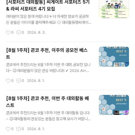
[서포터즈 대외활동] 씨게이트 서포터즈 5기
공모 부문이미지｜카드뉴스, 자작시·시화, 인스타툰 등영
& 라씨 서포터즈 4기 모집
상｜1080×1920 세로형 숏폼 ◎ 공모 주제① 부모님 활
글 내용
력 뿜뿜 프로젝트! AI로 전하는 웰포유② 남재현 산양유단
여러분의 많은 참여 바랍니다 ※ 더 자세한 정보가 궁금하
백질을 AI로 시각화하다③ 나의 건강·부모님 건강 비결 공
신 분들은 이미지를 클릭해주세요! ◎ 대외활동명씨게이트
유 ◎ 참여 방법작품을 본인 SNS에 업로드한 후 필수 해
서포터즈 5기 & 라씨 서포터즈 4기 모집 ◎ 응모자격IT와
작성시간
0
0
2026. 8. 3.
시태그를 포함해 주세요.#웰포유더당당 #웰포유콘테스트
콘텐츠를 사랑하는 사람전체 활동 참여에 무리가 없는 사
업로드한 게시물..
람(발대식·해단식 참여 필수)전자제품 및 스토리지 제품에
관심이 많은 사람Seagate 또는 LaCie 제품의 매력을 직
[8월 1주차] 콘코 추천, 이주의 공모전 베스
접 경험해 보고 싶은 사람제품 체험 후 자신만의 콘텐츠를
트
제작할 수 있는 사람 ◎ 활동내용오프라인 행사를 통한 브
글 내용
랜드 및 서포터즈 네트워크 형성하기최신 Seagate·LaCi
콘코에서 추천드리는 8월 1주차 이번 주 대회.공모전 입니
e 스토리지 제품을 직접 체험해 보기체험한 제품을 바탕으
다~ 😉여러분들의 많은 관심 바랍니다!! ✔ 2026 AI×공
로 크리에이티브한 콘텐츠 제작하기미션은 총 4회 진행되
공·사회 데이터 활용 자원봉사 실행 아이디어 지원 프로그
작성시간
0
0
2026. 8. 1.
며, 콘텐츠는 영상 또는 사진 형태로 자유롭게 제작개인 S
램✔ 틴저린챌린지✔ 2026 디자인 크리에이션 챌린지(D
NS 등 다양한 온라인 채..
CC) 3D프린팅 제품디자인 공모전✔ 제6회 나무와 목재
사랑 그림그리기 대회✔ 2026 동피랑 페인트 페스타 전국
[8월 1주차] 콘코 추천, 이번 주 대외활동 베
대상 벽화 디자인 공모전✔ 2026 영덕 바램사업 「영덕을
스트
담다」 관광기념품 공모전✔ 2026 현대리바트 영챌린지
글 내용
(디자인·마케팅) 공모전✔ 2026년 수돗물 반전매력 챌린
콘코에서 추천드리는 8월 1주차 이번 주 대외활동 입니다
지 공모전✔ 2026년 기형도문학관 창작시 공모전 * 자세
~ 😉대외활동에 관심있는 분들은 참고해 보시기 바랍니
한 내용은 뉴스카드를 클릭하시면 확인하실 수 있습니다.
다!! ✔ 한국과총 제7기 KOFST 크리에이터 모집✔ 202
작성시간
0
0
2026. 8. 1.
자세한 내용은 콘테스트코리아 홈페이지에서 확인하시면
6 제대군인 취·창업박람회✔ [TV CHOSUN] 2026 교육