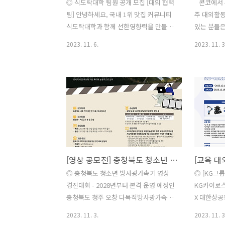
◎ 식도락대학 팀원 공개 모집 [대외 협력
​ ​ ​ 콘
팀] 안녕하세요, 국내 1위 맛집 커뮤니티
주 대외활동
식도락대학과 함께 선한영향력을 만들어
있는 분들은 
나갈 팀원을 모집합니다! 2024년부터 굿
작필 소설 
2023. 11. 6.
2023. 11. 3
네이버스 대구/경북 본부와 함께 식도락
의 참여자 
대학은 대외협력 팀을 꾸려 지역사회 나
페퍼스 8기
눔 사업을 진행하려고 합니다. 프로젝트
SNS 서포터
는 결식아동들을 위해 후원하고 나눔을
어 도서 서
실천하는 분들을 대상으로 진행하는 사업
진씽크빅x스
이며 식도락대학에서는 심사단을 꾸려 음
기획 ✔ L
식에 대한 맛 평가를 진행하려고 합니다.
「리브 앤
(좋은 이웃 가게 사업 참고) 지역 사회 나
교육생 7기
눔 뿐만 아니라 NGO단체, 복지관, 보호
역량 강화 사업
[영상 공모전] 충청북도 청소년 방사광가속기 영상 경진대회
소, 대학생 동아리등을 포함한 외부단체/
record #
기업들과 함께 협업하는 구조를 만들어
콘테스트코
◎ 충청북도 청소년 방사광가속기 영상
◎ [KG그룹
여러 사업들을 진행하려고 합니다. 기간:
면 도움이 
경진대회 - 2028년부터 본격 운영 예정인
KG카이로스
2023.10.30-2023.11.15 모집 부서: 커뮤
외활동 정보 /
충청북도 청주 오창 다목적방사광가속기
X 대한상공회
니티 관리 부서 / 대외 협..
에 대해 또래 청소년을 주요 대상으로 하
6개월간의 
2023. 11. 3.
2023. 11. 3
여 인식과 이해를 제고 ◎ 참가자격 - 충
기초부터 차