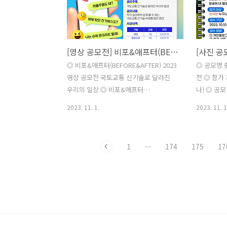
상 대한민국 국민 누구나(개인 또는 팀)
진행 STE
◎ 접수기간 2023. 10. 5.(목) ~ 2023. 11.
출(asou92
8.(수) 18:00 ◎ 홍보기간 2023. 11. 9.(목)
STEP 3.
~ 2023. 11. 22.(수) ※약 2주간 본인 유튜
4. 최종 합
[영상 공모전] 비포&애프터(BEFORE&AFTER) 2023 영상 공모전
브 계정에 영상 업로드하여 홍보 필수 ◎
5. 최종 선
분량 1분 30초 이상 ~ 5분 이내 동영상 ◎
원동기 및 
◎ 비포&애프터(BEFORE&AFTER) 2023
◎ 공모명 
해상도(영상크기) 1920*1080(Full HD)
평가​ ◎ 
영상 공모전 국토교통 신기술로 달라진
전 ◎ 참가 
이상..
우리의 일상 ◎ 비포&애프터
나) ◎ 공
(BEFORE&AFTER) 2023 영상 공모전 을
다 (당충전)
2023. 11. 1.
2023. 11. 1
시작합니다! ◎ 참가대상 대한민국 국민
숨겨진 여행
누구나 ◎ 공모기간 2023.10.13.
발굴해 블로
(금)~2023.11.19.(일) ◎ 공모주제 국토
공모 일정 - 
1
···
174
175
17
교통 신기술로 달라진 우리의 일상 ◎ 공
09:00 ~ 2
모내용 우리 일상에서 쉽게 볼 수 있는 국
간 : 202
토교통 신기술 사례를 담은 영상 ◎ 분야
게시 및 개별
별 주제 예시 ① 건설: 슈퍼 콘크리트, 강
인정보 수집
합성거더 철도교 실용화 기술 ② 교통: 자
재산권 양도
율주행 테스트배드, 휠체어 탑승 가능 동
형식 - 접
행버스 ③ 물류: 접이식 컨테이너, 연비개
본인이 직접