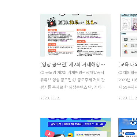
청북도 내에 거주 중인 만 11세~18세 청
모두 로봇산
소년 *단, 2005년~2012년 출생 / 재학 여
세대 로봇 
부 무관 * 지도교사와 함께하지 못하는 청
회 - 서비
소년 분들께서는 운영 사무국으로 별도
학습할 기회
문의를 부탁드립니다. ◎ 접수기간 - 예선
습(2~3개
: 2023년 11월 12일(일) 18:00 까지 접수
기회 - 산
- 본선 : 2023년 11월 21일(화)
을 체득할 
14:00~17:00 발표 ◎ 참가방법 영상(숏
성 커리큘럼
[영상 공모전] 제2회 거제해양관광개발공사 유튜브 영상 공모전
폼/롱폼 2개 부문) 및 서류 등 이메일 제출
위해 달려가
* 하단 포스터 참조 ◎ 수상혜택 상장 및
일시 : 2023.
◎ 공모명 제2회 거제해양관광개발공사
◎ 대외활동
총 160만원 상당의 부상(장학 목적) 등 ◎
9:00시 ~ 
유튜브 영상 공모전 ◎ 공모주제 거제 관
2023년 10
주최·주관 한국기초..
간/ ..
광지를 주제로 한 영상콘텐츠 단, 거제해
시 59분까
양관광개발공사에서 운영하고 있는 조선
준 만15세
2023. 11. 2.
2023. 11. 2
해양문화관, 포로수용소유적공원(평화파
기준)이면
크), 해양레포츠센터, 김영삼대통령기록
교육 수료 
전시관, 옥포대첩기념공원, 칠천량해전공
하신 분 ◎ 
원, 수협효시공원, 거제자연휴양림 중 1
12-18 ~ 
곳 이상 필수포함 ◎ 공모자격 만 19세 이
1. 자격 