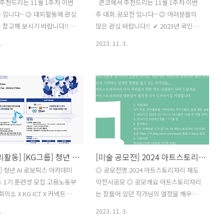
코에서 추천드리는 11월 1주차 이번
​ ​ 콘코에서 추천드리는 11월 1주차 이번
 입니다~ 😉 대외활동에 관심
주 대회.공모전 입니다~ 😉 여러분들의
참고해 보시기 바랍니다!! ​ ✔
많은 관심 바랍니다!! ​ ​✔ 2023년 국민체
7기｜신춘문예 작가의 소설 강
육진흥공단 ESG가치확산 대국민 아이디
.
2023. 11. 3.
모집 ✔ 대학생 서포터즈 HOT
어 공모전 ✔ 경주국제회의복합지구 슬로
 모집 ✔ 2024년 남양주시
건 공모전 ✔ 제 2회 오롬 경필쓰기 대회
즈 모집 (7기) ✔ 다락원 외국
✔ [푸른 달의 단편소설] 달꽃 단편소설 공
포터즈 6기 모집 ✔ [유데미x웅
모전 ✔ 나디오 초능력 숏스토리 공모전
팩] 프로젝트 캠프: IT 서비스
✔ 2030 부산세계박람회 유치 기원 UCC
S드림사이언스클래스 19기 ✔
/ 웹툰 국제 공모전 ✔ 전지적 숏폼 시점
 라이브 크리에이터 교육과정」
공모(4회차) ✔ 2023년 경상북도 탄소중
 모집 ✔ 참여자 모집 ✔ 청년
립 손글씨 슬로건 및 생활실천사례 공모
 [Next Track_Off the
전 ✔ 2023 가덕도신공항 예정지 비대면
[교육 대외활동] [KG그룹] 청년 AI 로보틱스 아카데미 KG카이로스 1기 훈련생 모집
[미술 공모전] 2024 아트스토리자리 재도약전시공모
2] 참여자 모집 ​ ​ 자세한 내용은
시민 걷기대회 ​ ​​ 자세한 내용은 콘테스트
리아 홈페이지에서 확인하시
코리아 홈페이지에서 확인하시면 도움이
] 청년 AI 로보틱스 아카데미
◎ 공모전명 2024 아트스토리자리 재도
됩니다~​ 콘테스트, 공모전, 대
됩니다~​ 콘테스트, 공모전, 대외활동 정
 1기 훈련생 모집 고용노동부
약전시공모 ◎ 공모개요 아트스토리자리
 ..
보 / 소개 / 뉴스소식은 @콘테스트코리
의소 X KG ICT X 커넥트밸류
는 잠들어 있던 작가님의 열정을 깨우고
아!..
장기 프로젝트 실습 교육으로
싶습니다. 의도치않게 휴식기가 길었던
.
2023. 11. 3.
근차근! 전공자 & 비전공자
작가님, 개인적인 사정으로 멈춰야만 했