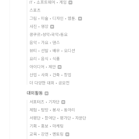
IT • 소프트웨어 • 게임
스포츠
그림 • 미술 • 디자인 • 웹툰.
사진 • 영상
콩쿠르•성악•국악•동요
음악 • 가요 • 댄스
뷰티 • 선발 • 배우 • 오디션
요리 • 음식 • 식품
아이디어 • 제안
산업 • 사회 • 건축 • 창업
더 다양한 대회 • 공모전
대외활동
서포터즈 • 기자단
체험 • 탐방 • 봉사 • 동아리
서평단 • 참여단 • 평가단 • 자문단
기획 • 홍보 • 마케팅
교육 • 강연 • 멘토링