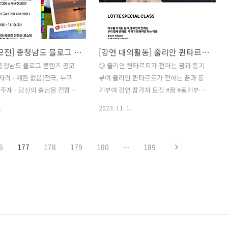
P 2. 레벨테스트-포트폴리오 제
림없이 행복해진다’의 마음을 담은 디자
0@medici-edu.co.kr)대체
인 ◎ 시상내역 총11점 / 14,000천원 - 대
 오프라인 대면 면접 진행 - STEP
상 1(300만원), 우수상 2(200만원), 장려
격자 안내 및 예치금 납부 STEP
상 3(100만원), 입선 5(80만원) ※ 상황에
[사진 공모전] 충청남도 블로그 콘텐츠 공모전
[강연 대외활동] 줄리안 퀸타르트가 전하는 꿈과 동기부여 <우리가 변해야만 하는 이유> 강연 참가자 모집
발 및 교육 시작 ◎ 선발기준 지
따라 시상내용(수량) 변경가능, 저작권료
학습 의지, 취창업 의지 중점적
(이용료 등)는 시상금으로 갈음함. ◎ 공
충청남도 블로그 콘텐츠 공모
◎ 줄리안 퀸타르트가 전하는 꿈과 동기
교육목표 웹툰제작사..
모방법 이메일 접수(hr330@korea.kr) /
자격 - 제한 없음(전국, 누구
부여 줄리안 퀸타르트가 전하는 꿈과 동
~202..
모 주제 - 당신의 충남을 전합니
기부여 강연 참가자 모집 #꿈 #동기부여
 - 잘 알려지지 않았던 ‘충남의
줄리안이 전하는 꿈과 동기부여! 우리 함
.
2023. 11. 1.
지' 혹은 ‘연계 여행코스’를
께 변해요! 우리가 변해야만 하는 이유에
그에 글과 사진으로 소개 ◎
대해 줄리안이 전해드립니다. ◎ 참가자
공모기간 : 2023-10-10(화)
격 누구나 참여가능 ◎ 강 사 줄리안 퀸타
6
177
178
179
180
···
189
023-11-10(금) 18:00 - 발표기
르트 (벨기에 출신 방송인, JTBC 비정상
3년 11월 중 → 공모전 홈페이지
회삼, tvN 벌거벗은 세계사 등 다수 출연)
 통보 ◎ 제출 서류 - 작품, 개
◎ 특강일시 2023년 11월 19일
 및 이용에 관한 동의서, 저작
13:00~14:30 ◎ 특강장소 롯데마트 진장
 동의서, 참가신청서 ◎ 제출
점 문화센터 (울산 북구) ◎ 참가대상 선
수 기간 내 본인 개인 블로그에
착순 100명 ◎ 접수기간
 취재·체험한 충남 관련 콘텐
2023.10.26~2023.11.19 ◎ 접수방법 방