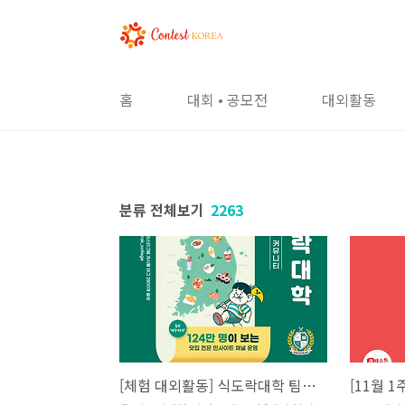
본문 바로가기
홈
대회 • 공모전
대외활동
분류 전체보기
2263
[체험 대외활동] 식도락대학 팀원 공개 모집 [대외 협력팀]