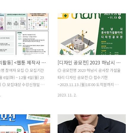
업의 전문가로 나아가자! - 차
던 작가님, 다시 시작하고 싶지만 방향을
산업의 전문 인재로 성장할 기
잃고 있는 작가님들... 아트스토리자리가
스용/산업용 로봇 장비를 동시에
다시 자리잡기 위한 나침판이 되어 드릴
 - 이론과 장기 프로젝트형 실
게요. 아트스토리자리를 발판삼아 힘차게
월)으로 실무형 인재로 거듭날
다시 도전하시길 기원합니다. 2024년 아
업현장 실무 필수 SW 스킬역량
트스토리자리 재도약 공모전 접수를 시작
기회 체계적인 실무형 인재 양
합니다. ◎ 지원대상 다시 작품, 전시활동
을 통해 단 6개월만에 취업을
을 시작하려는 작가 (평면, 조형 제한 없
[교육 대외활동] <웹툰 제작사 취업(연출/작가) 과정> 참여자 모집
[디자인 공모전] 2023 하남시 공사장 가설울타리 디자인 공모전
게 됩니다. ◎ 교육 개요 교육
음) ◎ 공모기간 2023.10.13-11.19까지
 12. 19.(화) ~ 2024. 6. 17(월)
◎ 공모결과발표 12월 초 개별 연락 ◎ 전
명 참여자 모집 ◎ 모집기간
◎ 공모전명 2023 하남시 공사장 가설울
18:00시 (6개월/ 주 5일, 일 8시
시기간 2024년 9월 ~ 11월 중 ◎ 전시장
월 6일(화) ~ 12월 4일(월) 23
타리 디자인 공모전 ◎ 접수기한
소 서울 용산구 이태원로 27가길 54-14 1
지 ◎ 모집대상 수강신청일 기
~2023.11.13.(월)18:00 도착분까지 ◎ 응
층 아트스토리자..
 이상의 서울시민(주소지 등록
모자격 국민 누구나 (개인 또는 팀(3인), 1
.
2023. 11. 2.
서 분야별 기초지식을 갖추고
점에 한함) ◎ 공모주제 하남시‘행복’디자
후 6개월 이내 취업 의지가 강
인 - 하남의 생활풍습(문화, 역사, 명소,
정원 30명 ◎ 교육기간 2023-
풍경, 상징물 시각화) - 하남시민에게 전
2024-03-14 ◎ 선발절차 STEP
하는 행복의 메시지, 시민 행복 미래상 시
확인 - 수강지원서 기반 서류심사
각화 - 하남시 「은방울 꽃」의 꽃말 ‘틀