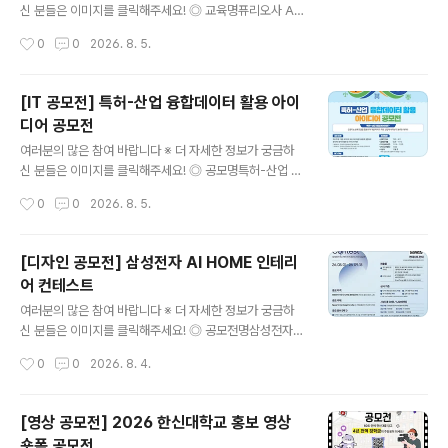
법① 필수 해시태그와 함께 개인 SNS 업로드[ 필수 해시
신 분들은 이미지를 클릭해주세요! ◎ 교육명퓨리오사 AI
태그 ]#새마을숏폼 #새마을챌린지 #청도 #새마을정신 ②
에이전트 스쿨 1기 ◎ 교육혜택[교육비는 0원, 혜택은 그
작성시간
0
0
2026. 8. 5.
제출서류 작성 후 이메일 제출[ 제출..
이상]• 교육비 전액 지원→ 지원 대상자 최대 120만 원의
훈련비 지원• 퓨리오사AI 전문교육 수료증 발급• 기업 프
로젝트 및 서비스 배포→ 기업 과제 기반 프로젝트로 실무
[IT 공모전] 특허-산업 융합데이터 활용 아이
포트폴리오 완성• 인턴십 · 채용 연계 지원→ 퓨리오사AI
디어 공모전
및 한컴그룹사 인턴십 지원 기회 제공 ◎ 모집기간2026.
글 내용
7. 15(수) ~ 8. 18(화) ◎ 지원자격전공 · 나이 · 지역 무관
여러분의 많은 참여 바랍니다 ※ 더 자세한 정보가 궁금하
미취업자- AI 개발자를 꿈꾸는 30명 모집 ◎ 교육안내-
신 분들은 이미지를 클릭해주세요! ◎ 공모명특허-산업 융
교육기간: 2026. 8. 31(월) 개강 · 16주 / 640시간- 교육
합데이터 활용 아이디어 공모전특허-산업 융합데이터란 ?
작성시간
0
0
2026. 8. 5.
시간: 평일 09:00 ~ 18:00..
인공지능 분류모델을 활용하여 개별 특허가 어떤 산업에
속하는지 분류한 데이터 ◎ 응모자격- 전국 대학교 대학
(원)생 (대표자 포함 4인 이내 팀 구성) ◎ 일 정○ 2026.
[디자인 공모전] 삼성전자 AI HOME 인테리
7.23. ~ 9. 11. 접수 기간○ 2026. 9.28. ~ 11. 13. 결과물
어 컨테스트
제출○ 2026. 11.16. ~ 11. 20. 1차 심사○ 2026. 11.21.
글 내용
~ 11. 27. 발표 자료 제출○ 2026. 12.02. 2차 심사○ 2
여러분의 많은 참여 바랍니다 ※ 더 자세한 정보가 궁금하
026. 12월 중 시상식 진..
신 분들은 이미지를 클릭해주세요! ◎ 공모전명삼성전자
블루스페이스 멤버십을 위한 AI HOME Interior Design
작성시간
0
0
2026. 8. 4.
Contest 삼성전자 AI 기반 주거 공간 디자인 공모전 ◎
응모자격인테리어·가구사 디자인 관련 종사자(개인 및 법
인사업자 소속) ◎ 공모주제Space for AI, Design for
[영상 공모전] 2026 한신대학교 홍보 영상
Life(AI 가전을 품은 주거 공간 디자인) ◎ 공모 분야(택1)
숏폼 공모전