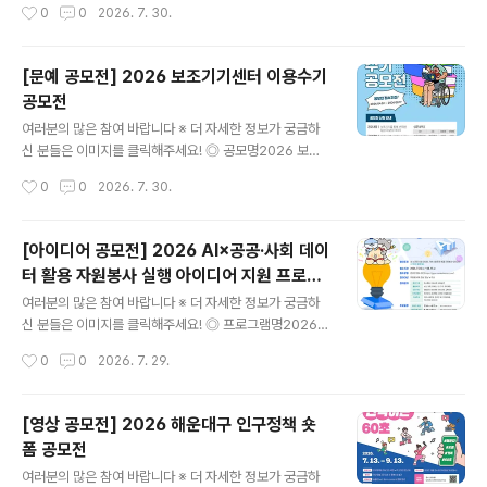
작성시간
0
0
2026. 7. 30.
라인 PR/뉴미디어 기획 및 실행- 게임 리뷰 및 최신 트렌드
분석- 사내/외 행사 및 사회공헌 활동 참여- 격주 금요일
넷마블 사옥 지타워 방문 및 정기 활동 진행 (*시간표 조정
[문예 공모전] 2026 보조기기센터 이용수기
필수) ◎ 지원방법넷마블 공식 채용 홈페이지에서 지원'채
공모전
용공고' 탭> 마블챌린저 26기 모집 공고 ◎ 모집대상대학
글 내용
생이면 누구나 (휴학생 가능/ 졸업생 불가) ◎ 서류접수20
여러분의 많은 참여 바랍니다 ※ 더 자세한 정보가 궁금하
26년 8월 10일 오후 2시까지 ◎ 활동기간2026년 9월
신 분들은 이미지를 클릭해주세요! ◎ 공모명2026 보조
~ 2027년 2월 ◎ 활동혜택- 넷마블 지원시 서류전형 우
기기센터 이용수기공모전 ◎ 참가자격보조기기 사용 경험
작성시간
0
0
2026. 7. 30.
대(1회)- 수료증 발급(과정 수료시)- 매월 활동비 지급- 실
이 있는 누구나 (장애인, 보호자, 가족, 활동지원사, 지역보
무자 멘토..
조기기센터 직원 등) ◎ 접수기간2026.04.01(수)~08.1
7(월) ◎ 응모방법제공하는 양식을 내려 받아 응모 신청서
[아이디어 공모전] 2026 AI×공공·사회 데이
및 원고를 작성한 후, 이메일(ksh0445@korea.kr) 제출
터 활용 자원봉사 실행 아이디어 지원 프로그
◎ 응모주제보조기기 이용을 통해 얻은 변화와 희망이 핵
글 내용
램
심 키워드입니다. (주제예시) ① 생활과 일상의 변화 사례
여러분의 많은 참여 바랍니다 ※ 더 자세한 정보가 궁금하
② 돌봄 지원의 변화 사례 ③ 기타(그 외 보조기기 이용을
신 분들은 이미지를 클릭해주세요! ◎ 프로그램명2026 A
통해 느낀 개인적인 경험과 생각)- 센터 서비스를 제공하는
I×공공·사회 데이터 활용 자원봉사 실행 아이디어 지원 프
작성시간
0
0
2026. 7. 29.
자 ① 보조기기 선택˙교체 과정에서 겪은 시행착오와 개선
로그램 ◎ 참여대상자원봉사에 관심 있는 누구나 ◎ 참여
과정② ..
주제AI×공공·사회 데이터 기반 사회문제 해결 자원봉사 아
이디어 ◎ 접수기간2026. 7. 24.(금) ~ 8. 17.(월)까지 ◎
[영상 공모전] 2026 해운대구 인구정책 숏
참여분야환경·기후 : 탄소중립, 자원순환, 생태보전돌봄·복
폼 공모전
지 : 노인, 아동, 장애인, 1인 가구, 취약계층안전·재난 : 생
글 내용
활안전, 범죄예방, 재난대응, 교통안전지역공동체 : 주민참
여러분의 많은 참여 바랍니다 ※ 더 자세한 정보가 궁금하