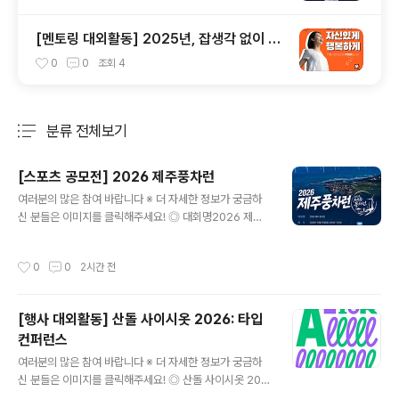
[멘토링 대외활동] 2025년, 잡생각 없이 가
장 '나답게' 성공하는 법 ㅣ자기계발 명상캠프
0
0
조회
4
분류 전체보기
주요 글 목록
[스포츠 공모전] 2026 제주풍차런
글 내용
여러분의 많은 참여 바랍니다 ※ 더 자세한 정보가 궁금하
신 분들은 이미지를 클릭해주세요! ◎ 대회명2026 제주
풍차런바람따라 달리는 제주, 풍차따라 달리는 하루 ◎ 일
시2026년 10월 10일(토) 09:00~12:00 ◎ 장 소한림
작성시간
0
0
2시간 전
수협 다목적어업인종합지원센터제주 제주시 한림읍 한림
리 1377-53 ◎ 참가비50,000원 10K / 5K 동일 ◎ 코
스10K, 5K 10K, 5K 모두 기록칩 제공 ◎ 출발시간10K 0
[행사 대외활동] 산돌 사이시옷 2026: 타입
9:00 / 5K 09:20 ◎ 참가비 입금계좌- 은행명 : 농협- 계
컨퍼런스
좌번호 : 351-1405-5832-13- 예금주 : 주식회사 어디
글 내용
감수광 ◎ 시상내용종합 시상시상은 10km 부문에 한해
여러분의 많은 참여 바랍니다 ※ 더 자세한 정보가 궁금하
진행되며, 5km 부문은 시상에서 제외됩니다.- 1위 30만
신 분들은 이미지를 클릭해주세요! ◎ 산돌 사이시옷 202
원, 2위 20만원, 3위 10..
6 참가자 모집역대급 라인업으로 돌아온, 국내 유일무이