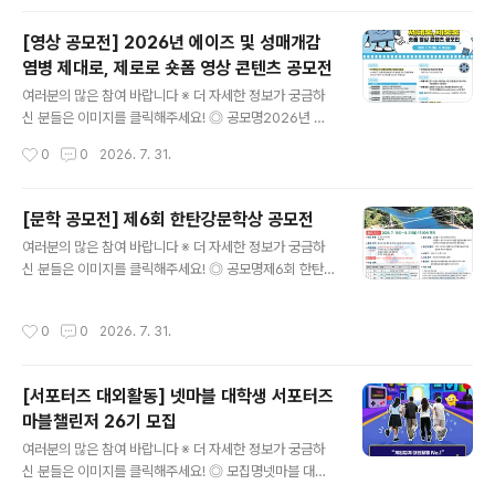
도움이 됩니다~콘테스트, 공..
포럼 대학생 서포터즈 모집✔ 씨게이트 서포터즈 5기 & 라
씨 서포터즈 4기 모집✔ 제5회 공연 프로듀서 3급 자격 시
[영상 공모전] 2026년 에이즈 및 성매개감
험✔ 한화 체험 브랜딩 캠프✔ 2026년 생명사랑 밤길걷기
염병 제대로, 제로로 숏폼 영상 콘텐츠 공모전
✔ 한국수자원공사 댐잇프로젝트 SNS국민여행단 잇담4
글 내용
기 모집✔ [KT클라우드] 채용우대 혜택 클라우드 부트캠
여러분의 많은 참여 바랍니다 ※ 더 자세한 정보가 궁금하
프​* 자세한 내용은 뉴스카드를 클릭하시면 확인하실 수 있
신 분들은 이미지를 클릭해주세요! ◎ 공모명2026년 에
습니다. 자세한 내용은 콘테스트코리아 홈페이지에서 확인
이즈 및 성매개감염병 제대로, 제로로 숏폼 영상 콘텐츠 공
작성시간
0
0
2026. 7. 31.
하시면 도움이 됩니다~​콘테스트, 공모전, 대외활동 정보 /
모전 ◎ 공모주제HIV/에이즈 및 성매개감염병, 제대로 제
소개 / 뉴스소식은 @..
로로 ① 예방을 제대로, 감염을 제로로- HIV/에이즈, 성매
개감염병 예방ex) 올바른 콘돔 사용, 안전한 성관계, PrEP
[문학 공모전] 제6회 한탄강문학상 공모전
사용 등 ② 검사를 제대로, 불안을 제로로- 감염 여부 및 증
글 내용
여러분의 많은 참여 바랍니다 ※ 더 자세한 정보가 궁금하
상 의심 시, 조기 발견과 신속한 치료 필수ex) 보건소 무료
신 분들은 이미지를 클릭해주세요! ◎ 공모명제6회 한탄강
검진/익명검사, 병의원 검사 ③ 인식을 제대로, 편견을 제
문학상 작품 공모 ◎ 응모부문- 시 또는 시조 5편- 수필 3
로로- 일상생활로는 감염되지 않는다는 과학적 사실을 바
편 ◎ 응모자격전국의 기성 문인 및 공고일 기준 만 20세
탕으로, 에이즈 환자에 대한 차별과 낙인의 시선 해소ex)
작성시간
0
0
2026. 7. 31.
이상의 일반인 ◎ 작품주제아래 제시한 내용 중 어느 하나
함께 식사할 때/침과 땀으로/악수와 포옹으로 감염 NO ◎
는 필수(1~3 中 택일)1) 연천의 명소나 한탄강의 비경2)
공모분야▪..
분단의 애환, 또는 통일 지향3) 용서, 화해, 사랑, 평화 ◎
[서포터즈 대외활동] 넷마블 대학생 서포터즈
응모기간2026. 7. 1.(수) ~ 8. 31.(월) 17:00까지 접수된
마블챌린저 26기 모집
작품에 한함. ◎ 시상내역※ 심사 결과에 따라 수상작이 없
글 내용
거나 수상 인원이 변경될 수 있음- 대상 1명 상패 및 상금 5
여러분의 많은 참여 바랍니다 ※ 더 자세한 정보가 궁금하
00만원- 금상 2명 상패 및 상금 각 200만원(총 400만
신 분들은 이미지를 클릭해주세요! ◎ 모집명넷마블 대학
원)- 은상 3명 상패 및 상금 각 10..
생 서포터즈 마블챌린저26기 모집 ◎ 활동내용- 온·오프