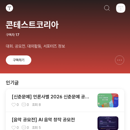
검색하기
티스토리
콘테스트코리아
구독자
17
대회. 공모전. 대외활동, 서포터즈 정보
구독하기
신고하기 레이어
열기
인기글
[신춘문예] 언론사별 2026 신춘문예 공고
모음
0
0
조회
8
[음악 공모전] AI 음악 창작 공모전
0
0
조회
5