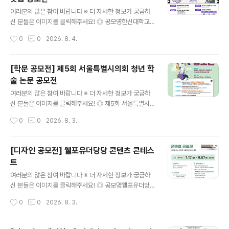
1. AI키친: 냉장고, 후드일체형 인덕션, AI 스팀, 식기세척
글 내용
기 등 주방 설계2. AI리빙 : TV, 시스템에어컨, 공기청정기
여러분의 많은 참여 바랍니다 ※ 더 자세한 정보가 궁금하
등 거실 설계※ 자세한 제품 AI 기능과 가이드 팁은 삼성 비
신 분들은 이미지를 클릭해주세요! ◎ 공모명한신대학교
즈니스 닷컴 공지사항 참고 ◎ 공모일정접수 : 2026.08.
홍보 영상 숏폼 공모전 ◎ 공모주제한신대학교 홍보 영상
작성시간
0
0
2026. 8. 4.
01~09.18수상자 발..
(브랜드 광고, 입시 홍보, 캠퍼스 소개 등 형식 자유) ◎ 응
모자격만 13~18세(개인으로만 참여 가능) - 전국 중·고등
학생 및 이에 준하는 연령의 청소년 모두 참여 가능(중고등
[학문 공모전] 제5회 서울특별시의회 청년 학
학교·대안학교·비인가 교육기관·해외학교 재학생 및 검정
술 논문 공모전
고시 준비생 등 포함) ◎ 공모일정- 접수: 2026.7.20(월)
글 내용
~8.18(화) - 발표: 9월 말 예정(한신대 홈페이지 및 개별
여러분의 많은 참여 바랍니다 ※ 더 자세한 정보가 궁금하
연락) - 발표 후 시상식 진행 예정(수상자는 필수 참여) -
신 분들은 이미지를 클릭해주세요! ◎ 제5회 서울특별시의
접수상황에 따라 접수기간 연장 및 추후 일정이 변경될 수
회 청년 학술논문 공모 안내서울특별시의회는 미래를 이끌
작성시간
0
0
2026. 8. 3.
있습니다. ◎ 출품형식30-60초 길이의 MP4 영상..
어나갈 새로운 주역인 청년들이 우리사회가 직면한 문제에
관심을 가지는 계기를 제공하고, 현안 해결을 위한 자유롭
고 참신한 제안을 발굴하고자 매년 우수 학술 논문을 공모·
[디자인 공모전] 웰포유더당당 콘텐츠 콘테스
선정하여 오고 있습니다. 올해에도 청년 여러분들의 많은
트
참여를 바랍니다. ◎ 공모주제청년과 신혼부부가 희망하고
글 내용
선호하는 주택 공급 방향 ◎ 응모자격사회현안에 관심있는
여러분의 많은 참여 바랍니다 ※ 더 자세한 정보가 궁금하
19세 이상 ~ 39세 이하 청년※ ‘서울특별시 청년 기본 조
신 분들은 이미지를 클릭해주세요! ◎ 공모명웰포유더당당
례’상의 청년 나이 기준이며, 응모마감일 기준으로 1986.
콘텐츠 콘테스트나의 건강 콘텐츠를 자유롭게 뽐내주세요.
작성시간
0
0
2026. 8. 3.
10. 1. ~ 2006. 9. 30. 출생한 사람 ◎ 응모방법단독 또는
AI활용 가능합니다. ◎ 참가자격대한민국 국민 누구나개
공동저자(3인 이..
인 또는 4인 이하 팀으로 참여 가능 ◎ 접수기간2026. 7.
17(금) ~ 9. 7(월) 23:00까지 ◎ 발표일26.9.11(금) ◎