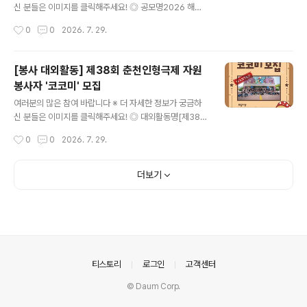
여, 세대통합, 다문화, 마을활성화자유주제 : 각종 사회문
신 분들은 이미지를 클릭해주세요! ◎ 공모명2026 해운
제, 온라인 및 디지털 활동, 기타 창의 아이디어 ◎ 주요일
대구 인구정책 숏폼 공모전 '우리 가족의 반짝이는 60초'
작성시간
0
0
2026. 7. 29.
정- 참여자 모집 : 7.24.(금)~8.17.(월) / ..
◎ 참가자격인구정책에 관심있는 국민 누구나(개인 또는
팀) ◎ 접수기간2026. 7. 13. ~ 9. 13. ◎ 출품수개인, 팀
별 3건 이내 ※ 중복수상 불가 ◎ 공모주제평범한 일상이
[봉사 대외활동] 제38회 춘천인형극제 자원
주는 특별한 우리 가족 이야기 (예시)1. 혼자보다 둘이 더
봉사자 '코코미' 모집
행복한 신혼부부의 모습 등 결혼을 장려하는 내용2. 아이
글 내용
로 인해 발견하는 새로운 세상 및 유쾌한 일상, 육아를 통한
여러분의 많은 참여 바랍니다 ※ 더 자세한 정보가 궁금하
부모의 성장기 등 육아가 주는 기쁨과 행복을 담은 내용3.
신 분들은 이미지를 클릭해주세요! ◎ 대외활동명[제38회
온 가족이 함께 춤을 추거나 상황극을 연출하는 영상 등 가
춘천인형극제] 자원봉사자 '코코미' 모집 ◎ 모집분야코코
작성시간
0
0
2026. 7. 29.
족이 주는 행복한 순간을 담은 내용 ◎ 접수방법온라인 개
미(축제운영팀)- 공연팀 : 공연 및 퍼레이드 운영 지원·객석
별 접..
안내·안전관리 등- 지원팀 : 체험, 워크숍, 아트마켓, 부대프
로그램 운영 지원·박물관 전시 및 축제장 안내 등- 홍보팀 :
더보기
팝업스토어, 인포메이션 운영 지원·관객 안내·SNS 홍보 미
션 등통코미(통역코코미)- 해외 공연팀 및 델리게이터 통
역 업무 ◎ 모집대상축제 및 행사에 관심 있는 사람 누구
나!*성인 이상 ◎ 모집기간2026. 7. 9. (목) ~ 8. 9. (일) 2
3:59까지 ◎ 활동장소춘천인형극장 및 춘천시 일대 ◎ 면
접진행 (통코미 해당)2026. 8. 13.(목)..
의안내
티스토리
로그인
고객센터
© Daum Corp.