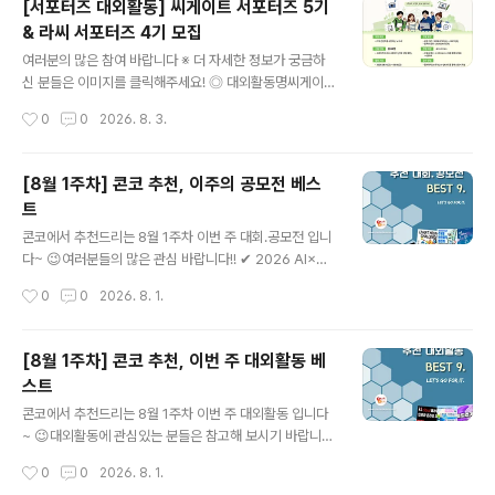
[서포터즈 대외활동] 씨게이트 서포터즈 5기
공모 부문이미지｜카드뉴스, 자작시·시화, 인스타툰 등영
& 라씨 서포터즈 4기 모집
상｜1080×1920 세로형 숏폼 ◎ 공모 주제① 부모님 활
글 내용
력 뿜뿜 프로젝트! AI로 전하는 웰포유② 남재현 산양유단
여러분의 많은 참여 바랍니다 ※ 더 자세한 정보가 궁금하
백질을 AI로 시각화하다③ 나의 건강·부모님 건강 비결 공
신 분들은 이미지를 클릭해주세요! ◎ 대외활동명씨게이트
유 ◎ 참여 방법작품을 본인 SNS에 업로드한 후 필수 해
서포터즈 5기 & 라씨 서포터즈 4기 모집 ◎ 응모자격IT와
작성시간
0
0
2026. 8. 3.
시태그를 포함해 주세요.#웰포유더당당 #웰포유콘테스트
콘텐츠를 사랑하는 사람전체 활동 참여에 무리가 없는 사
업로드한 게시물..
람(발대식·해단식 참여 필수)전자제품 및 스토리지 제품에
관심이 많은 사람Seagate 또는 LaCie 제품의 매력을 직
[8월 1주차] 콘코 추천, 이주의 공모전 베스
접 경험해 보고 싶은 사람제품 체험 후 자신만의 콘텐츠를
트
제작할 수 있는 사람 ◎ 활동내용오프라인 행사를 통한 브
글 내용
랜드 및 서포터즈 네트워크 형성하기최신 Seagate·LaCi
콘코에서 추천드리는 8월 1주차 이번 주 대회.공모전 입니
e 스토리지 제품을 직접 체험해 보기체험한 제품을 바탕으
다~ 😉여러분들의 많은 관심 바랍니다!! ✔ 2026 AI×공
로 크리에이티브한 콘텐츠 제작하기미션은 총 4회 진행되
공·사회 데이터 활용 자원봉사 실행 아이디어 지원 프로그
작성시간
0
0
2026. 8. 1.
며, 콘텐츠는 영상 또는 사진 형태로 자유롭게 제작개인 S
램✔ 틴저린챌린지✔ 2026 디자인 크리에이션 챌린지(D
NS 등 다양한 온라인 채..
CC) 3D프린팅 제품디자인 공모전✔ 제6회 나무와 목재
사랑 그림그리기 대회✔ 2026 동피랑 페인트 페스타 전국
[8월 1주차] 콘코 추천, 이번 주 대외활동 베
대상 벽화 디자인 공모전✔ 2026 영덕 바램사업 「영덕을
스트
담다」 관광기념품 공모전✔ 2026 현대리바트 영챌린지
글 내용
(디자인·마케팅) 공모전✔ 2026년 수돗물 반전매력 챌린
콘코에서 추천드리는 8월 1주차 이번 주 대외활동 입니다
지 공모전✔ 2026년 기형도문학관 창작시 공모전 * 자세
~ 😉대외활동에 관심있는 분들은 참고해 보시기 바랍니
한 내용은 뉴스카드를 클릭하시면 확인하실 수 있습니다.
다!! ✔ 한국과총 제7기 KOFST 크리에이터 모집✔ 202
작성시간
0
0
2026. 8. 1.
자세한 내용은 콘테스트코리아 홈페이지에서 확인하시면
6 제대군인 취·창업박람회✔ [TV CHOSUN] 2026 교육