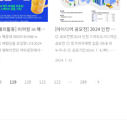
수료증 발급- IOS 개발용 노트
작품주제제한 없음 ◎ 공모절차서류 접수
 교육일정 및 커리큘럼[오프라
→ 1차 포트폴리오 심사 → 2차 실물 심사
 ~ 18시)]1. visionOS 2D
및 인터뷰 ◎ 당선자 지원사항- 대상 작가
. visionOS 2D windowⅡ3.
1인에게는 다음 해 개인전 기회 제공 및
[체험단 대외활동] 비어밤 in 해운대 (BEER BOMB in Haeundae) 체험단을 모집합니다
[아이디어 공모전] 2024 인천 스마트도시디자인 공모전
영역 밖으로 콘텐츠 확장4. 3D
출판(도록) 지원 부상- 당선 작가들에게
텐츠 구성5. 볼류메트릭 씬 구
부상으로 삼원 다양한 미술 용지 지원- 삼
 해운대 (BEER BOMB in
◎ 공모전명2024 인천 스마트도시디자인
OD 교육]6. ..
원갤러리 기획전 및 아트페어 참여 등 전
e) 체험단을 모집합니다2024
공모전 ◎ 참가자격제한 없음 (국내·외
시 참여 기회 제공- 삼원갤러리 전속 작가
부산 영화의전당 야외광장에서 펼
누구나) ◎ 공모기간2024. 7. 4.(목) ∼
기회 제공 (※ 적정한 ..
 페스티벌,BEER BOMB의 체
2024. 8. 31.(토) 24:00시 ◎ 공모주제스
.
2024. 7. 31.
합니다!2024 부산의 새로운
마트기술 + 공공디자인을 융합·접목한 도
을 무료로 즐기면서SNS 마케
시환경 개선 ◎ 공모분야미래도시 인천의
 쌓을 기회! ◎ 지원 자격- 인
스마트 도시환경과 관련된 디자인 전 분
8
119
120
121
122
···
189
블로그 / 유튜브 등 개인 SNS
야① 공공디자인 (쉼터, 공원, 분수대, 놀
하고 있는 대한민국 성인 누
이터,체육시설 등)② 도시환경디자인 (주
S 마케팅 경험을 쌓고 싶으신 분
거, 교통, 이동수단, 주차장 등)③ 공공시
콘텐츠 제작 경험자, 인플루언
설물 (벤치, 힐링체어, 그늘막, 볼라드, 미
거 등 우대)-2024월 8월 15
디어월, 조형물, 안내표지판,가로등, 경관
월 18일(일) 비어밤 in 해운대
조명, 키오스크 등)④ 안전디자인 (생활안
중 1일 방문하실 수 있는 분 ◎
전, 범죄예방, 교통안전 등)⑤ 시각매체