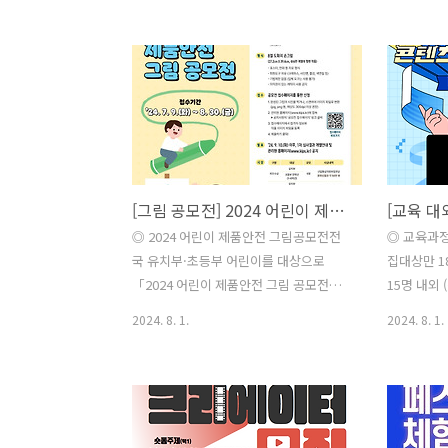
전’을 다음과 같이 개최하오니많은 관심
2024년 8월
과 참여를 바랍니다. - 청년문화예술패스
지- 최종합격
사업청년문화예술패스는 사회에 첫 발을
(목) 17:
내딛는 대한민국 19세 청년에게공연(연
형>최종합
극,뮤지컬,클래식 등)·전시 관람비를 지원
및 자기소개
하여 청년의 문화향유기회를 제공하고 예
출 필수- 접
술창작활동에 대한 간접적 지원과 문화예
adacade
술시장활성화를 목적으로 하는 사업입니
기소개서 
[그림 공모전] 2024 어린이 제품안전 그림공모전
다. ◎ 지원대상대한민국 19세 청년
이지(https
*2005년(2005.01.01. ~ 2005.12.31.) 출
지사항에서
◎ 2024 어린이 제품안전 그림공모전전
◎ 교육과정비
생자 ◎ 지원내용1인당 연 10만원~15만
워드 파일로
국 유치부·초등부 어린이를 대상으로
집대상만 1
원 공연·전시 관람비 지원* 10만원(국비)
제출 금지) 
「2024 어린이 제품안전 그림 공모전」
15명 내외
즉시 지급, 5만원(지방비..
계획을 아래와 같이 공고하오니 많은 참
구경북디자인
2024. 8. 1.
2024. 8. 1.
여 바랍니다. ◎ 공모대상유치부(18~20
461) ◎
년생) 및 초등부(12~17년생) 누구나 * 유
https://d
치원 및 초등학교에 재학 중인 어린이를
_VY-
공모 대상으로 하되,유치부 및 초등학교
no10qHTY
교육 기관에 다니지 않는 어린이는 출생
교육생 헤택