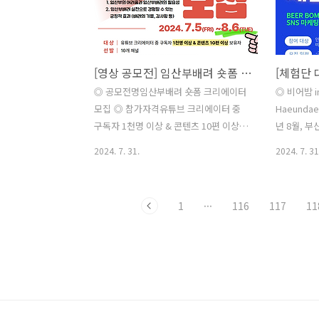
년도를 기준 ◎ 공모주제친구들아! 안전
70% 이상 
한 제품과 함께 놀자!① 내가 사용하고 있
북 지원 ◎
는 제품의 위험요소를 찾아보기② 위험한
인 교육 (15시
제품은 무엇이 있는지 생각해보고, 안전
windowⅠ2
[영상 공모전] 임산부배려 숏폼 크리에이터 모집
하게 바꿔서 그려보기* 「어린이제품 안
window 
전 특별법」에 의한 안전관리 대상 어린
Model 콘
◎ 공모전명임산부배려 숏폼 크리에이터
◎ 비어밤 in
이제품 품목 중 선택 [별첨 1 참고] ◎ 공
성 [온라인 V
모집 ◎ 참가자격유튜브 크리에이터 중
Haeunda
모형식8절 도화지 손그림(27.2cm X
구독자 1천명 이상 & 콘텐츠 10편 이상
년 8월, 
39.4cm, 4-6판 계열의 평면 작품)..
보유자 ◎ 접수기간~ 8. 6(화) 까지 ◎ 접
쳐지는 맥주
2024. 7. 31.
2024. 7. 31
수방법네이버폼 접
험단을 모집
수: https://naver.me/xCBujN9G ◎ 숏
맥주 축제 
폼주제(택1)- 임산부의 어려움과 임산부
팅 스펙까지
1
···
116
117
11
배려(존중)의 필요성- 임산부배려 실천으
스타그램 / 
로 경험할 수 있는 긍정적 효과(배려의 기
계정을 운영
쁨, 감사함 등) ◎ 선 발10개 채널 ◎ 일
구나- SN
정- 모집(7.5~8.6)- 선발(8.7~12)- 숏폼제
(*온라인 
작(8.13~9.13)- 심사(9.19~10.2)- 결과발
서, 파워블로
표(10.10) ◎ 혜 택선발 채널 콘텐츠 제작
일(목) ~ 8
지원금 50만원 지원 ◎ 시 상- 최우수작 1
축제 기간 