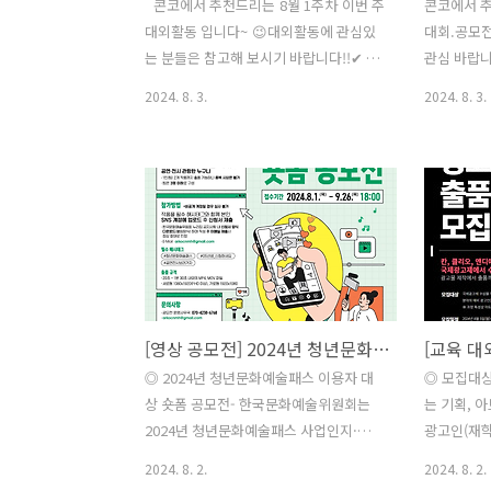
​ ​콘코에서 추천드리는 8월 1주차 이번 주
콘코에서 추
대외활동 입니다~ 😉대외활동에 관심있
대회.공모전
는 분들은 참고해 보시기 바랍니다!!​✔ 통
관심 바랍니다
일부 2024 제 2차 청년토론 유니쓰담✔
그림공모전
2024. 8. 3.
2024. 8. 3.
[위데이터랩&중앙정보기술인재개발원]
[BUSAN,
생성형 인공지능 이해와 기초활용 실습
창작콘테스트 시민영상콘텐츠 
및 토크 생성형 AI가 불러온 변화✔ 2024
[사랑의 열
한국보건사회연구원 유튜브 콘텐츠 모니
각지대 해결
터단✔ 2024 스토어36.5 서포터즈 대모
2024 SF
집✔ 메타버스 허브 VISON PRO 콘텐츠
시한창작그림
제작 교육✔ 국립중앙도서관 미디어 정보
중독 예방 
올바르게 활용하기 교육생 모집✔ 공유저
제3회 동화
작물 창작단 모집✔ 2024 한국광고아카
CBS 출산
[영상 공모전] 2024년 청년문화예술패스 이용자 대상 숏폼 공모전
데미 '국제광고제 출품반' 모집✔ 2024 학
나 둘 셋!"
창시절 전시회 서포터즈 모집​* 자세한 내
릭하시면 확
◎ 2024년 청년문화예술패스 이용자 대
◎ 모집대
용은 뉴스카드를 클릭하시면 확인하실 수
내용은 콘
상 숏폼 공모전- 한국문화예술위원회는
는 기획, 
있습니다.​ ​자세한 내용은 콘테스트코리아
인하시면 도
2024년 청년문화예술패스 사업인지·성
광고인(재학
홈페이지에서..
전, 대외활동
과 확산 및 사업 참여 유도를 위해‘2024년
내외 ※ 과
2024. 8. 2.
2024. 8. 2.
청년문화예술패스이용자 대상 숏폼 공모
우대 ◎ 모