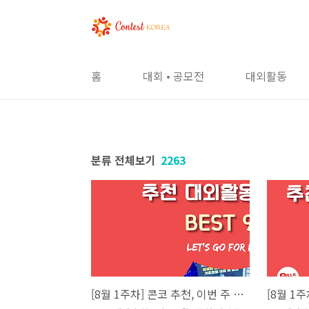
본문 바로가기
홈
대회 • 공모전
대외활동
분류 전체보기
2263
[8월 1주차] 콘코 추천, 이번 주 대외활동 베스트9