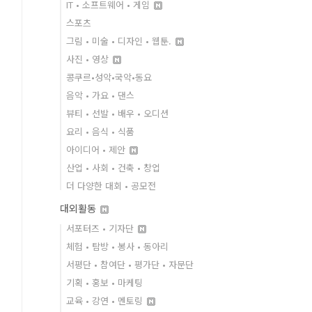
IT • 소프트웨어 • 게임
스포츠
그림 • 미술 • 디자인 • 웹툰.
사진 • 영상
콩쿠르•성악•국악•동요
음악 • 가요 • 댄스
뷰티 • 선발 • 배우 • 오디션
요리 • 음식 • 식품
아이디어 • 제안
산업 • 사회 • 건축 • 창업
더 다양한 대회 • 공모전
대외활동
서포터즈 • 기자단
체험 • 탐방 • 봉사 • 동아리
서평단 • 참여단 • 평가단 • 자문단
기획 • 홍보 • 마케팅
교육 • 강연 • 멘토링