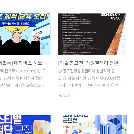
 5일(월)~18일(일) 23:59까
의 많은 관심과 응모 부탁드립니다. ◎ 모
자 발표 : 2024년 8월 22일
집 부문교양, 그림책, 장편 동화※ 교양
00 개별연락※ 선발 절차 : 서류전
(논픽션) 그림책의 경우 ‘교양’ 분야로 지
격자 발표 ◎ 지원방법이력서
원 부탁드립니다. ◎ 대상 독자유아부터
서, 포트폴리오(자유형식) 제
초등 고학년까지 ◎ 응모 자격만 18세 이
수 메일 :
상, 신인 및 기성 작가 제한 없음※ 글, 그
my@ad.co.kr※ 이력서 및 자
림 2인 이상 공동 창작 가능합니다. ◎ 응
양식은 한국광고아카데미 홈페
모 방법- 지원 분야별 응모 형식에 맞게 응
[교육 대외활동] 메타버스 허브 VISON PRO 콘텐츠 제작 교육
[미술 공모전] 삼원갤러리 청년작가 공모
://adacademy.ad.co.kr) 공
모 부탁드립니다.- 응모 지원서는 본 게시
 확인※ 이력서는 한글 혹은
물의 첨부 파일을 확인 바랍니다. 1) 메일
전프로 (Vision Pro) ◎ 모
◎ 공모전명삼원갤러리 청년작가 공
 제출해주세요. (PDF 파일만
접수 : award@bearbooks.co.kr(응모
8~39세 이하 비재직자 청년
모 ◎ 지원 자격만 35세 이하(1989년생
◎ 교육운영- 교육일정 ..
지원서와 함께 작품 첨부)파일명 : [2024..
 (선착순 마감) ◎ 교육장소대
까지) / 타 갤러리 전속 작가 불가 ◎ 접수
진흥원 2층 (동구 동대구로
기간2024년 9월 1일 ~ 9 월 30일 ◎ 공모
2024. 8. 1.
 지원방법구글 폼 접수
분야현대미술 전 장르 ◎ 제출서류PDF
ocs.google.com/forms/d/1kNyrGOgLr-
형식 포트폴리오 (작품 10점 이상, CV, 작
가노트, 인적 사항 등) ◎ 접수방법이메일
9V7auDc21ypyFiz9bn9ZY/edit ◎
접수:
- 교육비 전액 무료- 출석률
samwonart@samwonpaper.com ◎