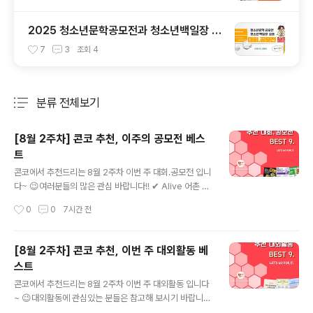
2025 청소년문학공모전과 청소년백일장 총
정리
7
3
조회
4
분류 전체보기
주요 글 목록
[8월 2주차] 콘코 추천, 이주의 공모전 베스
트
글 내용
콘코에서 추천드리는 8월 2주차 이번 주 대회.공모전 입니
다~ 😉여러분들의 많은 관심 바랍니다!! ✔ Alive 어촌 영
상 공모전✔ 제17회 파주 장단삼백요리 전국 경연대회✔
작성시간
0
0
7시간 전
삼성전자 AI HOME 인테리어 컨테스트✔ 2026년 에이
즈 및 성매개감염병 제대로, 제로로 숏폼 영상 콘텐츠 공모
전✔ 제5회 서울특별시의회 청년 학술 논문 공모전✔ 202
[8월 2주차] 콘코 추천, 이번 주 대외활동 베
6 WATER MARK(워터마크) 아이디어·콘텐츠 공모전✔
스트
2026 사과 마케팅 공모전✔ 2026년 미래여성경제인육
글 내용
성사업 창업아이디어 멘토링·IP권리화 프로그램✔ 저탄소
콘코에서 추천드리는 8월 2주차 이번 주 대외활동 입니다
축산물 인증제 가치소비 대국민 공모전 * 자세한 내용은 뉴
~ 😉대외활동에 관심있는 분들은 참고해 보시기 바랍니
스카드를 클릭하시면 확인하실 수 있습니다. 자세한 내용
다!! ✔ 메가스터디교육 전자책 플랫폼 meBOOK 서포터