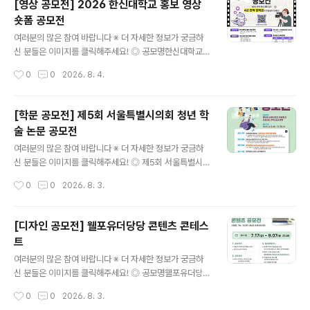
[영상 공모전] 2026 한신대학교 홍보 영상
Life(AI 가전을 품은 주거 공간 디자인) ◎ 공모 분야(택1)
숏폼 공모전
1. AI키친: 냉장고, 후드일체형 인덕션, AI 스팀, 식기세척
글 내용
기 등 주방 설계2. AI리빙 : TV, 시스템에어컨, 공기청정기
여러분의 많은 참여 바랍니다 ※ 더 자세한 정보가 궁금하
등 거실 설계※ 자세한 제품 AI 기능과 가이드 팁은 삼성 비
신 분들은 이미지를 클릭해주세요! ◎ 공모명한신대학교
즈니스 닷컴 공지사항 참고 ◎ 공모일정접수 : 2026.08.
홍보 영상 숏폼 공모전 ◎ 공모주제한신대학교 홍보 영상
작성시간
0
0
2026. 8. 4.
01~09.18수상자 발..
(브랜드 광고, 입시 홍보, 캠퍼스 소개 등 형식 자유) ◎ 응
모자격만 13~18세(개인으로만 참여 가능) - 전국 중·고등
학생 및 이에 준하는 연령의 청소년 모두 참여 가능(중고등
[학문 공모전] 제5회 서울특별시의회 청년 학
학교·대안학교·비인가 교육기관·해외학교 재학생 및 검정
술 논문 공모전
고시 준비생 등 포함) ◎ 공모일정- 접수: 2026.7.20(월)
글 내용
~8.18(화) - 발표: 9월 말 예정(한신대 홈페이지 및 개별
여러분의 많은 참여 바랍니다 ※ 더 자세한 정보가 궁금하
연락) - 발표 후 시상식 진행 예정(수상자는 필수 참여) -
신 분들은 이미지를 클릭해주세요! ◎ 제5회 서울특별시의
접수상황에 따라 접수기간 연장 및 추후 일정이 변경될 수
회 청년 학술논문 공모 안내서울특별시의회는 미래를 이끌
작성시간
0
0
2026. 8. 3.
있습니다. ◎ 출품형식30-60초 길이의 MP4 영상..
어나갈 새로운 주역인 청년들이 우리사회가 직면한 문제에
관심을 가지는 계기를 제공하고, 현안 해결을 위한 자유롭
고 참신한 제안을 발굴하고자 매년 우수 학술 논문을 공모·
[디자인 공모전] 웰포유더당당 콘텐츠 콘테스
선정하여 오고 있습니다. 올해에도 청년 여러분들의 많은
트
참여를 바랍니다. ◎ 공모주제청년과 신혼부부가 희망하고
글 내용
선호하는 주택 공급 방향 ◎ 응모자격사회현안에 관심있는
여러분의 많은 참여 바랍니다 ※ 더 자세한 정보가 궁금하
19세 이상 ~ 39세 이하 청년※ ‘서울특별시 청년 기본 조
신 분들은 이미지를 클릭해주세요! ◎ 공모명웰포유더당당
례’상의 청년 나이 기준이며, 응모마감일 기준으로 1986.
콘텐츠 콘테스트나의 건강 콘텐츠를 자유롭게 뽐내주세요.
작성시간
0
0
2026. 8. 3.
10. 1. ~ 2006. 9. 30. 출생한 사람 ◎ 응모방법단독 또는
AI활용 가능합니다. ◎ 참가자격대한민국 국민 누구나개