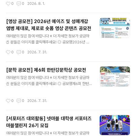
작성시간
0
0
2026. 8. 1.
자세한 내용은 콘테스트코리아 홈페이지에서 확인하시면
6 제대군인 취·창업박람회✔ [TV CHOSUN] 2026 교육
도움이 됩니다~콘테스트, 공..
포럼 대학생 서포터즈 모집✔ 씨게이트 서포터즈 5기 & 라
씨 서포터즈 4기 모집✔ 제5회 공연 프로듀서 3급 자격 시
[영상 공모전] 2026년 에이즈 및 성매개감
험✔ 한화 체험 브랜딩 캠프✔ 2026년 생명사랑 밤길걷기
염병 제대로, 제로로 숏폼 영상 콘텐츠 공모전
✔ 한국수자원공사 댐잇프로젝트 SNS국민여행단 잇담4
글 내용
기 모집✔ [KT클라우드] 채용우대 혜택 클라우드 부트캠
여러분의 많은 참여 바랍니다 ※ 더 자세한 정보가 궁금하
프​* 자세한 내용은 뉴스카드를 클릭하시면 확인하실 수 있
신 분들은 이미지를 클릭해주세요! ◎ 공모명2026년 에
습니다. 자세한 내용은 콘테스트코리아 홈페이지에서 확인
이즈 및 성매개감염병 제대로, 제로로 숏폼 영상 콘텐츠 공
작성시간
0
0
2026. 7. 31.
하시면 도움이 됩니다~​콘테스트, 공모전, 대외활동 정보 /
모전 ◎ 공모주제HIV/에이즈 및 성매개감염병, 제대로 제
소개 / 뉴스소식은 @..
로로 ① 예방을 제대로, 감염을 제로로- HIV/에이즈, 성매
개감염병 예방ex) 올바른 콘돔 사용, 안전한 성관계, PrEP
[문학 공모전] 제6회 한탄강문학상 공모전
사용 등 ② 검사를 제대로, 불안을 제로로- 감염 여부 및 증
글 내용
여러분의 많은 참여 바랍니다 ※ 더 자세한 정보가 궁금하
상 의심 시, 조기 발견과 신속한 치료 필수ex) 보건소 무료
신 분들은 이미지를 클릭해주세요! ◎ 공모명제6회 한탄강
검진/익명검사, 병의원 검사 ③ 인식을 제대로, 편견을 제
문학상 작품 공모 ◎ 응모부문- 시 또는 시조 5편- 수필 3
로로- 일상생활로는 감염되지 않는다는 과학적 사실을 바
편 ◎ 응모자격전국의 기성 문인 및 공고일 기준 만 20세
탕으로, 에이즈 환자에 대한 차별과 낙인의 시선 해소ex)
작성시간
0
0
2026. 7. 31.
이상의 일반인 ◎ 작품주제아래 제시한 내용 중 어느 하나
함께 식사할 때/침과 땀으로/악수와 포옹으로 감염 NO ◎
는 필수(1~3 中 택일)1) 연천의 명소나 한탄강의 비경2)
공모분야▪..
분단의 애환, 또는 통일 지향3) 용서, 화해, 사랑, 평화 ◎
[서포터즈 대외활동] 넷마블 대학생 서포터즈
응모기간2026. 7. 1.(수) ~ 8. 31.(월) 17:00까지 접수된
마블챌린저 26기 모집
작품에 한함. ◎ 시상내역※ 심사 결과에 따라 수상작이 없
글 내용
거나 수상 인원이 변경될 수 있음- 대상 1명 상패 및 상금 5
여러분의 많은 참여 바랍니다 ※ 더 자세한 정보가 궁금하