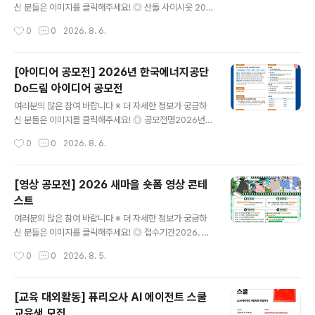
진행되며, 5km 부문은 시상에서 제외됩니다.- 1위 30만
신 분들은 이미지를 클릭해주세요! ◎ 산돌 사이시옷 202
원, 2위 20만원, 3위 10..
6 참가자 모집역대급 라인업으로 돌아온, 국내 유일무이
작성시간
0
0
2026. 8. 6.
타입 컨퍼런스 산돌 사이시옷 2026!디자이너 및 콘텐츠
실무자분들께 다양한 인사이트를 전달하는 행사로, 올해는
10월 16(금)~17일(토) DDP에서 진행됩니다. [연 사]프리
[아이디어 공모전] 2026년 한국에너지공단
텐다드를 만든 길형진 디렉터우아한형제들의 한명수 CC
Do드림 아이디어 공모전
O신신그래픽의 신해옥·신동혁 디자이너오이뮤의 신소현
글 내용
대표 [부가프로그램]- 사이시옷 인사이트 (네트워킹 프로
여러분의 많은 참여 바랍니다 ※ 더 자세한 정보가 궁금하
그램)- 브랜드 체험 부스- 익스클루시브 키트 (웰컴패키지
신 분들은 이미지를 클릭해주세요! ◎ 공모전명2026년
& 한정 굿즈)- 사이시옷 트립 (현장 워크숍) *별도 예매 ◎
한국에너지공단 Do드림 아이디어 공모전 ◎ 제안주제- K
작성시간
0
0
2026. 8. 6.
참가자격국내/외에서 활동하는 디자인/타입에 관심있는 누
EA 핵심가치(혁신 / 소통 / 안전 / 신뢰)를 주제로 한 제안 -
구나 ◎ 신청기간- 슈퍼 ..
예산 집행방법, 제도 개선 등 예산 절감을 주제로 한 제안
◎ 참가자격전국민 누구나 ◎ 접수기간2026.7.15(수) ~
[영상 공모전] 2026 새마을 숏폼 영상 콘테
2026.8.31(월) ◎ 참가방법[첨부] 제안서 작성 후 공단홈
스트
페이지 ‘고객제안’ 게시판* 제출*(공단홈페이지) 국민소통
글 내용
→ 고객만족시스템 → 고객제안 →신청분야[Do드림 아이
여러분의 많은 참여 바랍니다 ※ 더 자세한 정보가 궁금하
디어 공모전] ◎ 제안채택 및 시행① 제안요건 충족여부 등
신 분들은 이미지를 클릭해주세요! ◎ 접수기간2026. 6.
주관부서(ESG경영처) 적합성 검토(적/부)② 담당부서(제
1.(월) ~ 9. 28.(월) 15:00까지 ◎ 참가대상대한민국에 거
작성시간
0
0
2026. 8. 5.
안시행부서) 사전 채택여부 검토(내용 충실도에 따라 불채
주하는 누구나 참여 가능(개인 또는 4인 이하 팀) ◎ 공모
택 ..
주제일상 속 새마을정신을 자유롭게 표현한 숏폼 영상 ◎
작품규격유형 : 저작권 걱정 없는 순수 창작 콘텐츠시간 : 3
[교육 대외활동] 퓨리오사 AI 에이전트 스쿨
0초~90초 (60초 이내 권장)규격 : 16:9 가로형 또는 세로
교육생 모집