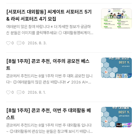
공동저자(3인 이..
인 또는 4인 이하 팀으로 참여 가능 ◎ 접수기간2026. 7.
17(금) ~ 9. 7(월) 23:00까지 ◎ 발표일26.9.11(금) ◎
[서포터즈 대외활동] 씨게이트 서포터즈 5기
공모 부문이미지｜카드뉴스, 자작시·시화, 인스타툰 등영
& 라씨 서포터즈 4기 모집
상｜1080×1920 세로형 숏폼 ◎ 공모 주제① 부모님 활
글 내용
력 뿜뿜 프로젝트! AI로 전하는 웰포유② 남재현 산양유단
여러분의 많은 참여 바랍니다 ※ 더 자세한 정보가 궁금하
백질을 AI로 시각화하다③ 나의 건강·부모님 건강 비결 공
신 분들은 이미지를 클릭해주세요! ◎ 대외활동명씨게이트
유 ◎ 참여 방법작품을 본인 SNS에 업로드한 후 필수 해
서포터즈 5기 & 라씨 서포터즈 4기 모집 ◎ 응모자격IT와
작성시간
0
0
2026. 8. 3.
시태그를 포함해 주세요.#웰포유더당당 #웰포유콘테스트
콘텐츠를 사랑하는 사람전체 활동 참여에 무리가 없는 사
업로드한 게시물..
람(발대식·해단식 참여 필수)전자제품 및 스토리지 제품에
관심이 많은 사람Seagate 또는 LaCie 제품의 매력을 직
[8월 1주차] 콘코 추천, 이주의 공모전 베스
접 경험해 보고 싶은 사람제품 체험 후 자신만의 콘텐츠를
트
제작할 수 있는 사람 ◎ 활동내용오프라인 행사를 통한 브
글 내용
랜드 및 서포터즈 네트워크 형성하기최신 Seagate·LaCi
콘코에서 추천드리는 8월 1주차 이번 주 대회.공모전 입니
e 스토리지 제품을 직접 체험해 보기체험한 제품을 바탕으
다~ 😉여러분들의 많은 관심 바랍니다!! ✔ 2026 AI×공
로 크리에이티브한 콘텐츠 제작하기미션은 총 4회 진행되
공·사회 데이터 활용 자원봉사 실행 아이디어 지원 프로그
작성시간
0
0
2026. 8. 1.
며, 콘텐츠는 영상 또는 사진 형태로 자유롭게 제작개인 S
램✔ 틴저린챌린지✔ 2026 디자인 크리에이션 챌린지(D
NS 등 다양한 온라인 채..
CC) 3D프린팅 제품디자인 공모전✔ 제6회 나무와 목재
사랑 그림그리기 대회✔ 2026 동피랑 페인트 페스타 전국
[8월 1주차] 콘코 추천, 이번 주 대외활동 베
대상 벽화 디자인 공모전✔ 2026 영덕 바램사업 「영덕을
스트
담다」 관광기념품 공모전✔ 2026 현대리바트 영챌린지
글 내용
(디자인·마케팅) 공모전✔ 2026년 수돗물 반전매력 챌린
콘코에서 추천드리는 8월 1주차 이번 주 대외활동 입니다
지 공모전✔ 2026년 기형도문학관 창작시 공모전 * 자세
~ 😉대외활동에 관심있는 분들은 참고해 보시기 바랍니
한 내용은 뉴스카드를 클릭하시면 확인하실 수 있습니다.
다!! ✔ 한국과총 제7기 KOFST 크리에이터 모집✔ 202