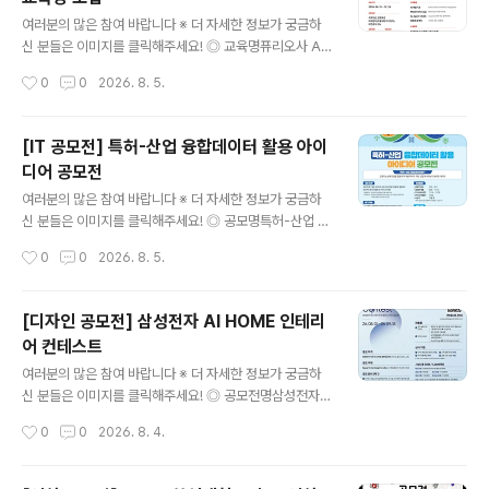
형 영상형식 : 표준 영상파일 형식(MP4, MOV, AVI 등)해
글 내용
상도 : 1920×1080px 또는 1080×1920px ◎ 접수방
여러분의 많은 참여 바랍니다 ※ 더 자세한 정보가 궁금하
법① 필수 해시태그와 함께 개인 SNS 업로드[ 필수 해시
신 분들은 이미지를 클릭해주세요! ◎ 교육명퓨리오사 AI
태그 ]#새마을숏폼 #새마을챌린지 #청도 #새마을정신 ②
에이전트 스쿨 1기 ◎ 교육혜택[교육비는 0원, 혜택은 그
작성시간
0
0
2026. 8. 5.
제출서류 작성 후 이메일 제출[ 제출..
이상]• 교육비 전액 지원→ 지원 대상자 최대 120만 원의
훈련비 지원• 퓨리오사AI 전문교육 수료증 발급• 기업 프
로젝트 및 서비스 배포→ 기업 과제 기반 프로젝트로 실무
[IT 공모전] 특허-산업 융합데이터 활용 아이
포트폴리오 완성• 인턴십 · 채용 연계 지원→ 퓨리오사AI
디어 공모전
및 한컴그룹사 인턴십 지원 기회 제공 ◎ 모집기간2026.
글 내용
7. 15(수) ~ 8. 18(화) ◎ 지원자격전공 · 나이 · 지역 무관
여러분의 많은 참여 바랍니다 ※ 더 자세한 정보가 궁금하
미취업자- AI 개발자를 꿈꾸는 30명 모집 ◎ 교육안내-
신 분들은 이미지를 클릭해주세요! ◎ 공모명특허-산업 융
교육기간: 2026. 8. 31(월) 개강 · 16주 / 640시간- 교육
합데이터 활용 아이디어 공모전특허-산업 융합데이터란 ?
작성시간
0
0
2026. 8. 5.
시간: 평일 09:00 ~ 18:00..
인공지능 분류모델을 활용하여 개별 특허가 어떤 산업에
속하는지 분류한 데이터 ◎ 응모자격- 전국 대학교 대학
(원)생 (대표자 포함 4인 이내 팀 구성) ◎ 일 정○ 2026.
[디자인 공모전] 삼성전자 AI HOME 인테리
7.23. ~ 9. 11. 접수 기간○ 2026. 9.28. ~ 11. 13. 결과물
어 컨테스트
제출○ 2026. 11.16. ~ 11. 20. 1차 심사○ 2026. 11.21.
글 내용
~ 11. 27. 발표 자료 제출○ 2026. 12.02. 2차 심사○ 2
여러분의 많은 참여 바랍니다 ※ 더 자세한 정보가 궁금하
026. 12월 중 시상식 진..
신 분들은 이미지를 클릭해주세요! ◎ 공모전명삼성전자
블루스페이스 멤버십을 위한 AI HOME Interior Design
작성시간
0
0
2026. 8. 4.
Contest 삼성전자 AI 기반 주거 공간 디자인 공모전 ◎
응모자격인테리어·가구사 디자인 관련 종사자(개인 및 법
인사업자 소속) ◎ 공모주제Space for AI, Design for