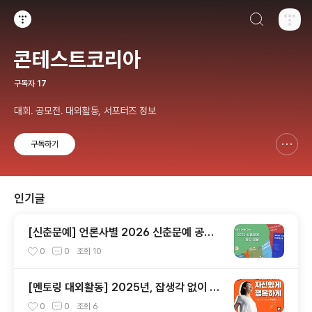
검색하기
티스토리
콘테스트코리아
구독자
17
대회. 공모전. 대외활동, 서포터즈 정보
구독하기
신고하기 레이어
열기
인기글
[신춘문예] 언론사별 2026 신춘문예 공고
모음
0
0
조회
10
[멘토링 대외활동] 2025년, 잡생각 없이 가
장 '나답게' 성공하는 법 ㅣ자기계발 명상캠프
0
0
조회
6