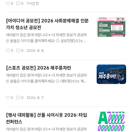
작성시간
0
0
7시간 전
은 콘테스트코리아 홈페이지에서 확인하시면 도움이 됩니
즈 3기✔ 23기 빛고을청년봉사단 하반기 인원 모집✔ 상
다~콘테스트, 공모전, 대외..
품기획부터 디지털마케팅까지! 현대홈쇼핑 K-뉴딜아카데
미 MD&바잉 과정 1기 모집✔ 마케터를 위한 인사이트 플
[아이디어 공모전] 2026 사회문제해결 인문
랫폼 고구마팜의 에디터를 모집합니다!✔ 로컬 맛집 콘텐
가치 청소년 공모전
츠 발굴: 인스타그램 채널 활성화 프로젝트 참여자 모집✔
글 내용
[아시아경제] 2026 굿브레인 콘퍼런스✔ 2026 서울무
여러분의 많은 참여 바랍니다 ※ 더 자세한 정보가 궁금하
형문화축제와 함께할 서포터즈를 모집합니다✔ 제35회 구
신 분들은 이미지를 클릭해주세요! ◎ 공모전명2026 사
름산 예술제 모집✔ 2026 하반기 상표정보검색사 교육 참
회문제해결 인문가치 청소년 공모전우리 사회의 다양한 문
작성시간
0
0
2026. 8. 8.
여자 모집​* 자세한 내용은 뉴스카드를 클릭하시면 확인하
제를 인문적 가치로 바라보고, 새로운 해결 아이디어를 제
실 수 있습니다. 자세한 내용은 콘테스트코..
안해 보세요.참신한 아이디어로 더 나은 사회를 함께 만들
어갈 여러분의 많은 관심과 참여를 기다립니다! ◎ 접수기
[스포츠 공모전] 2026 제주풍차런
간2026. 8. 24.(월) ~ 8. 31.(월) 18:00 ◎ 공모대상전
글 내용
여러분의 많은 참여 바랍니다 ※ 더 자세한 정보가 궁금하
국 중·고등학교 재학생 및 학교 밖 청소년 2~5인으로 구성
신 분들은 이미지를 클릭해주세요! ◎ 대회명2026 제주
된 팀(비인가 대안학교 재학생 포함) ◎ 공모주제사회·문화
풍차런바람따라 달리는 제주, 풍차따라 달리는 하루 ◎ 일
적 현상을 탐구하고 인문가치를 통한 해결 방향 제시 ◎ 제
시2026년 10월 10일(토) 09:00~12:00 ◎ 장 소한림
출형식사회문제해결 인문가치 제안서※각 항목별 최대 2,0
작성시간
0
0
2026. 8. 7.
수협 다목적어업인종합지원센터제주 제주시 한림읍 한림
00자 이내 ◎ 접수방법QR코드 스캔 후 네이버 폼 온라인
리 1377-53 ◎ 참가비50,000원 10K / 5K 동일 ◎ 코
접수https:/..
스10K, 5K 10K, 5K 모두 기록칩 제공 ◎ 출발시간10K 0
[행사 대외활동] 산돌 사이시옷 2026: 타입
9:00 / 5K 09:20 ◎ 참가비 입금계좌- 은행명 : 농협- 계
컨퍼런스
좌번호 : 351-1405-5832-13- 예금주 : 주식회사 어디
글 내용
감수광 ◎ 시상내용종합 시상시상은 10km 부문에 한해
여러분의 많은 참여 바랍니다 ※ 더 자세한 정보가 궁금하