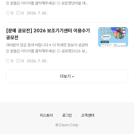
00만원- 금상 2명 상패 및 상금 각 200만원(총 400만
신 분들은 이미지를 클릭해주세요! ◎ 모집명넷마블 대학
원)- 은상 3명 상패 및 상금 각 10..
생 서포터즈 마블챌린저26기 모집 ◎ 활동내용- 온·오프
작성시간
0
0
2026. 7. 30.
라인 PR/뉴미디어 기획 및 실행- 게임 리뷰 및 최신 트렌드
분석- 사내/외 행사 및 사회공헌 활동 참여- 격주 금요일
넷마블 사옥 지타워 방문 및 정기 활동 진행 (*시간표 조정
[문예 공모전] 2026 보조기기센터 이용수기
필수) ◎ 지원방법넷마블 공식 채용 홈페이지에서 지원'채
공모전
용공고' 탭> 마블챌린저 26기 모집 공고 ◎ 모집대상대학
글 내용
생이면 누구나 (휴학생 가능/ 졸업생 불가) ◎ 서류접수20
여러분의 많은 참여 바랍니다 ※ 더 자세한 정보가 궁금하
26년 8월 10일 오후 2시까지 ◎ 활동기간2026년 9월
신 분들은 이미지를 클릭해주세요! ◎ 공모명2026 보조
~ 2027년 2월 ◎ 활동혜택- 넷마블 지원시 서류전형 우
기기센터 이용수기공모전 ◎ 참가자격보조기기 사용 경험
작성시간
0
0
2026. 7. 30.
대(1회)- 수료증 발급(과정 수료시)- 매월 활동비 지급- 실
이 있는 누구나 (장애인, 보호자, 가족, 활동지원사, 지역보
무자 멘토..
조기기센터 직원 등) ◎ 접수기간2026.04.01(수)~08.1
7(월) ◎ 응모방법제공하는 양식을 내려 받아 응모 신청서
더보기
및 원고를 작성한 후, 이메일(ksh0445@korea.kr) 제출
◎ 응모주제보조기기 이용을 통해 얻은 변화와 희망이 핵
심 키워드입니다. (주제예시) ① 생활과 일상의 변화 사례
② 돌봄 지원의 변화 사례 ③ 기타(그 외 보조기기 이용을
통해 느낀 개인적인 경험과 생각)- 센터 서비스를 제공하는
자 ① 보조기기 선택˙교체 과정에서 겪은 시행착오와 개선
의안내
티스토리
로그인
고객센터
과정② ..
© Daum Corp.