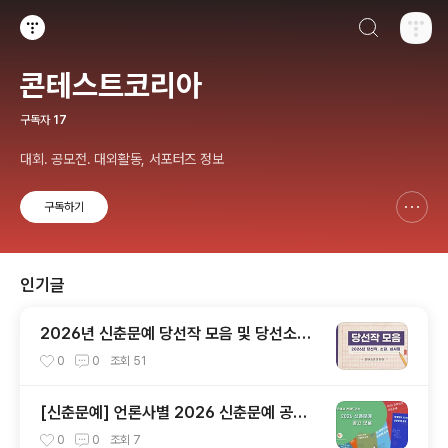
검색하기
티스토리
콘테스트코리아
구독자
17
대회. 공모전. 대외활동, 서포터즈 정보
구독하기
신고하기 레이어
열기
인기글
2026년 신춘문예 당선작 모음 및 당선소감,
심사평 총정리
0
0
조회
51
[신춘문예] 언론사별 2026 신춘문예 공고
모음
0
0
조회
7