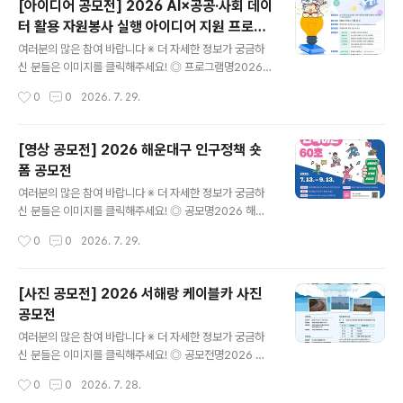
[아이디어 공모전] 2026 AI×공공·사회 데이
및 원고를 작성한 후, 이메일(ksh0445@korea.kr) 제출
터 활용 자원봉사 실행 아이디어 지원 프로그
◎ 응모주제보조기기 이용을 통해 얻은 변화와 희망이 핵
글 내용
램
심 키워드입니다. (주제예시) ① 생활과 일상의 변화 사례
여러분의 많은 참여 바랍니다 ※ 더 자세한 정보가 궁금하
② 돌봄 지원의 변화 사례 ③ 기타(그 외 보조기기 이용을
신 분들은 이미지를 클릭해주세요! ◎ 프로그램명2026 A
통해 느낀 개인적인 경험과 생각)- 센터 서비스를 제공하는
I×공공·사회 데이터 활용 자원봉사 실행 아이디어 지원 프
작성시간
0
0
2026. 7. 29.
자 ① 보조기기 선택˙교체 과정에서 겪은 시행착오와 개선
로그램 ◎ 참여대상자원봉사에 관심 있는 누구나 ◎ 참여
과정② ..
주제AI×공공·사회 데이터 기반 사회문제 해결 자원봉사 아
이디어 ◎ 접수기간2026. 7. 24.(금) ~ 8. 17.(월)까지 ◎
[영상 공모전] 2026 해운대구 인구정책 숏
참여분야환경·기후 : 탄소중립, 자원순환, 생태보전돌봄·복
폼 공모전
지 : 노인, 아동, 장애인, 1인 가구, 취약계층안전·재난 : 생
글 내용
활안전, 범죄예방, 재난대응, 교통안전지역공동체 : 주민참
여러분의 많은 참여 바랍니다 ※ 더 자세한 정보가 궁금하
여, 세대통합, 다문화, 마을활성화자유주제 : 각종 사회문
신 분들은 이미지를 클릭해주세요! ◎ 공모명2026 해운
제, 온라인 및 디지털 활동, 기타 창의 아이디어 ◎ 주요일
대구 인구정책 숏폼 공모전 '우리 가족의 반짝이는 60초'
작성시간
0
0
2026. 7. 29.
정- 참여자 모집 : 7.24.(금)~8.17.(월) / ..
◎ 참가자격인구정책에 관심있는 국민 누구나(개인 또는
팀) ◎ 접수기간2026. 7. 13. ~ 9. 13. ◎ 출품수개인, 팀
별 3건 이내 ※ 중복수상 불가 ◎ 공모주제평범한 일상이
[사진 공모전] 2026 서해랑 케이블카 사진
주는 특별한 우리 가족 이야기 (예시)1. 혼자보다 둘이 더
공모전
행복한 신혼부부의 모습 등 결혼을 장려하는 내용2. 아이
글 내용
로 인해 발견하는 새로운 세상 및 유쾌한 일상, 육아를 통한
여러분의 많은 참여 바랍니다 ※ 더 자세한 정보가 궁금하
부모의 성장기 등 육아가 주는 기쁨과 행복을 담은 내용3.
신 분들은 이미지를 클릭해주세요! ◎ 공모전명2026 서
온 가족이 함께 춤을 추거나 상황극을 연출하는 영상 등 가
해랑 케이블카 사진 공모전 ◎ 공모 주제서해랑 케이블카
작성시간
0
0
2026. 7. 28.
족이 주는 행복한 순간을 담은 내용 ◎ 접수방법온라인 개
의 아름다운 전경 및 주변 풍경을 담은 사진 ◎ 응모 분야