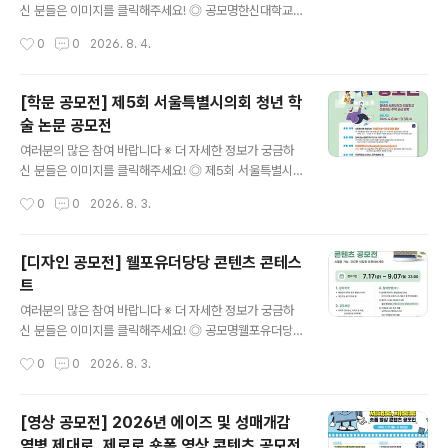
등 거실 설계※ 자세한 제품 AI 기능과 가이드 팁은 삼성 비
신 분들은 이미지를 클릭해주세요! ◎ 공모명한신대학교
즈니스 닷컴 공지사항 참고 ◎ 공모일정접수 : 2026.08.
홍보 영상 숏폼 공모전 ◎ 공모주제한신대학교 홍보 영상
작성시간
0
0
2026. 8. 4.
01~09.18수상자 발..
(브랜드 광고, 입시 홍보, 캠퍼스 소개 등 형식 자유) ◎ 응
모자격만 13~18세(개인으로만 참여 가능) - 전국 중·고등
학생 및 이에 준하는 연령의 청소년 모두 참여 가능(중고등
[학문 공모전] 제5회 서울특별시의회 청년 학
학교·대안학교·비인가 교육기관·해외학교 재학생 및 검정
술 논문 공모전
고시 준비생 등 포함) ◎ 공모일정- 접수: 2026.7.20(월)
글 내용
~8.18(화) - 발표: 9월 말 예정(한신대 홈페이지 및 개별
여러분의 많은 참여 바랍니다 ※ 더 자세한 정보가 궁금하
연락) - 발표 후 시상식 진행 예정(수상자는 필수 참여) -
신 분들은 이미지를 클릭해주세요! ◎ 제5회 서울특별시의
접수상황에 따라 접수기간 연장 및 추후 일정이 변경될 수
회 청년 학술논문 공모 안내서울특별시의회는 미래를 이끌
작성시간
0
0
2026. 8. 3.
있습니다. ◎ 출품형식30-60초 길이의 MP4 영상..
어나갈 새로운 주역인 청년들이 우리사회가 직면한 문제에
관심을 가지는 계기를 제공하고, 현안 해결을 위한 자유롭
고 참신한 제안을 발굴하고자 매년 우수 학술 논문을 공모·
[디자인 공모전] 웰포유더당당 콘텐츠 콘테스
선정하여 오고 있습니다. 올해에도 청년 여러분들의 많은
트
참여를 바랍니다. ◎ 공모주제청년과 신혼부부가 희망하고
글 내용
선호하는 주택 공급 방향 ◎ 응모자격사회현안에 관심있는
여러분의 많은 참여 바랍니다 ※ 더 자세한 정보가 궁금하
19세 이상 ~ 39세 이하 청년※ ‘서울특별시 청년 기본 조
신 분들은 이미지를 클릭해주세요! ◎ 공모명웰포유더당당
례’상의 청년 나이 기준이며, 응모마감일 기준으로 1986.
콘텐츠 콘테스트나의 건강 콘텐츠를 자유롭게 뽐내주세요.
작성시간
0
0
2026. 8. 3.
10. 1. ~ 2006. 9. 30. 출생한 사람 ◎ 응모방법단독 또는
AI활용 가능합니다. ◎ 참가자격대한민국 국민 누구나개
공동저자(3인 이..
인 또는 4인 이하 팀으로 참여 가능 ◎ 접수기간2026. 7.
17(금) ~ 9. 7(월) 23:00까지 ◎ 발표일26.9.11(금) ◎
[영상 공모전] 2026년 에이즈 및 성매개감
공모 부문이미지｜카드뉴스, 자작시·시화, 인스타툰 등영
염병 제대로, 제로로 숏폼 영상 콘텐츠 공모전