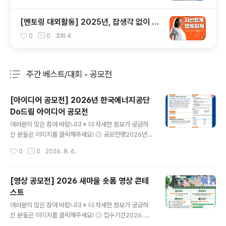
[멘토링 대외활동] 2025년, 잡생각 없이 가
장 '나답게' 성공하는 법 ㅣ자기계발 명상캠프
0
0
조회
4
주간 베스트/대회 • 공모전
분류 전체보기
주요 글 목록
[아이디어 공모전] 2026년 한국에너지공단
Do드림 아이디어 공모전
글 내용
여러분의 많은 참여 바랍니다 ※ 더 자세한 정보가 궁금하
신 분들은 이미지를 클릭해주세요! ◎ 공모전명2026년
한국에너지공단 Do드림 아이디어 공모전 ◎ 제안주제- K
작성시간
0
0
2026. 8. 6.
EA 핵심가치(혁신 / 소통 / 안전 / 신뢰)를 주제로 한 제안 -
예산 집행방법, 제도 개선 등 예산 절감을 주제로 한 제안
◎ 참가자격전국민 누구나 ◎ 접수기간2026.7.15(수) ~
[영상 공모전] 2026 새마을 숏폼 영상 콘테
2026.8.31(월) ◎ 참가방법[첨부] 제안서 작성 후 공단홈
스트
페이지 ‘고객제안’ 게시판* 제출*(공단홈페이지) 국민소통
글 내용
→ 고객만족시스템 → 고객제안 →신청분야[Do드림 아이
여러분의 많은 참여 바랍니다 ※ 더 자세한 정보가 궁금하
디어 공모전] ◎ 제안채택 및 시행① 제안요건 충족여부 등
신 분들은 이미지를 클릭해주세요! ◎ 접수기간2026. 6.
주관부서(ESG경영처) 적합성 검토(적/부)② 담당부서(제
1.(월) ~ 9. 28.(월) 15:00까지 ◎ 참가대상대한민국에 거