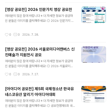
별 접..
사진(디지털 카메라 또는 스마트폰 촬영본) ◎ 공모 기간2
026년 7월 1일(수) ~ 9월 30일(수) ◎ 지원 자격서해랑
[영상 공모전] 2026 인문가치 영상 공모전
케이블카 방문객 누구나 ◎ 출품 수량1인 최대 3점(출품료
글 내용
여러분의 많은 참여 바랍니다 ※ 더 자세한 정보가 궁금하
무료) ◎ 작품 규격1) 디지털 카메라 또는 스마트폰 촬영본
신 분들은 이미지를 클릭해주세요! ◎ 2026 인문가치 영
2) 800만 화소 이상, 2.5MB 이상3) JPG(JPEG) 파일
상 공모전(재)한국정신문화재단에서는 현대사회 속 우리의
◎ 유의 사항AI를 활용한 생성 및 합성 이미지 출품 불가
삶과 사회 문제를 탐구하고,이를 인문적으로 풀어갈 수 있
(기본 보정 진행 시 보정 여부 기재) ◎ 지원 방법네이버 폼
작성시간
0
0
2026. 7. 28.
는 단초를 마련하고자 인문가치 영상 공모전을 실시합니
링크 작성 후 원본 파일과 함께 제출(신청링크 https..
다.인문정신문화를 확산할 수 있는 미래세대의 참신한 영
상을 모집하오니 관심 있는 여러분의 많은 참여를 바랍니
[영상 공모전] 2026 서울로미디어캔버스 신
다. ◎ 접수기간2026. 9. 7.(월) ~ 2026. 9. 14.(월), 18:
진예술가 지원전시 공모
00까지 ◎ 공모대상청소년 부문: 전국 중·고등학교 재학생
글 내용
및 학교 밖 청소년(비인가 대안학교 재학생 포함) 청년 부
여러분의 많은 참여 바랍니다 ※ 더 자세한 정보가 궁금하
문: 「청년기본법」에 따른 만 19세 이상 34세 이하※ 개인
신 분들은 이미지를 클릭해주세요! ◎ 2026 서울로미디
또는 2~5인으로 구성된 팀 모두 응모 가능※ 팀으로 응모
어캔버스 신진예술가 지원전시 공모2026 서울로미디어
작성시간
0
0
2026. 7. 27.
할 경우 ..
캔버스 신진예술가 지원전시 공모 ◎ 참가자격대한민국 국
적 소지자 누구나 ◎ 공모분야평면(회화, 드로잉, 일러스트
등) 또는 영상(미디어아트, 애니메이션, 영상작품 등)※단
[아이디어 공모전] 제5회 국제청소년 한국유
평면 작품의 경우 미디어아트 영상화가 가능한 작품일 것
네스코유산 알리기 아이디어대회
◎ 선정절차작품 접수 > 본선 진출 작품 선정 심사(40팀
글 내용
선정) > 기술 자문 > 최종 전시 작품 심사(20팀 선정) > 전
여러분의 많은 참여 바랍니다 ※ 더 자세한 정보가 궁금하
시 ◎ 접수기간2026년 7월 9일(목)~8월 3일(월) ◎ 접
신 분들은 이미지를 클릭해주세요! ◎ 공모전명제5회 국제
수방법이메일 접수(seoullomecan@gmail.com) ◎
청소년 한국유네스코유산 알리기 아이디어대회The 5th