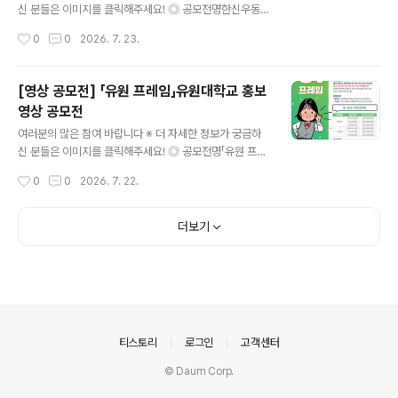
다. 변경될 시 학회 홈페이지를 통해 공지합니다. *결과 발
신 분들은 이미지를 클릭해주세요! ◎ 공모전명한신우동
표는 학회 홈페이지 및 개별 통보합니다. ◎ 시상내역대 상
공식 캐릭터 디자인 공모전 ◎ 공모주제한신우동 브랜드를
작성시간
0
0
2026. 7. 23.
(1명) 100만원최우수..
대표할 수 있는 창의적이고 개성 있는 캐릭터 디자인. ◎
참가자격대한민국 국민 누구나 ◎ 접수기간2026.07.01
~2026.07.31 ◎ 수상발표2026년 08월 중 ◎ 참여방
[영상 공모전] 「유원 프레임」유원대학교 홍보
법1. 캐릭터 디자인 제작2. 참가신청서 작성 및 구글드라이
영상 공모전
브 작품 공유 링크 첨부 ◎ 시상내역- 대상 (1명) : 100만
글 내용
원- 최우수상 (1명) : 50만원※ 심사 결과에 따라 적격 작품
여러분의 많은 참여 바랍니다 ※ 더 자세한 정보가 궁금하
이 없을 경우 시상하지 않을 수 있습니다.※ 상금에 대한 제
신 분들은 이미지를 클릭해주세요! ◎ 공모전명「유원 프레
세공과금은 관련 법령에 따라 수상자 본인 부담으로 공제
임」유원대학교 홍보영상 공모전 ◎ 공모주제세상을 바꾸
작성시간
0
0
2026. 7. 22.
후 지급됩니다. ◎ 문의phyunsoo1227@gmail.com
는 U1, 너의 프레임으로 기록하다. (자유주제 형식) ◎ 지
많..
원자격-재학생/고교생 2가지 부문으로 분리접수 및 시상
(각 부문 자격 확인 필요)-재학생: 유원대학교 재학생-고교
더보기
생: 전국 고등학교 재학생 ◎ 공모내용-형식: 브이로그, 다
큐, 인터뷰, 시네마틱, 숏폼 등 자유 구성-규격: 제한 없음-
분량: 1분 이상~3분 이내※규격 미달 시 심사 제외 ◎ 제작
조건-[필수] 영상 내 유원대학교 공식 로고 최소 3초 이상
삽입-[필수] 재학생의 경우, 영상 내 AI 프로그램 활용 필
수-[선택] 유원대하가교 캠퍼스 전경, 학과 실습실, 편의시
의안내
티스토리
로그인
고객센터
설, 학과..
© Daum Corp.