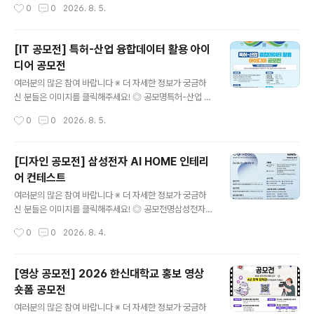
작성시간
0
0
2026. 8. 5.
안시행부서) 사전 채택여부 검토(내용 충실도에 따라 불채
주하는 누구나 참여 가능(개인 또는 4인 이하 팀) ◎ 공모
택 ..
주제일상 속 새마을정신을 자유롭게 표현한 숏폼 영상 ◎
작품규격유형 : 저작권 걱정 없는 순수 창작 콘텐츠시간 : 3
[IT 공모전] 특허-산업 융합데이터 활용 아이
0초~90초 (60초 이내 권장)규격 : 16:9 가로형 또는 세로
디어 공모전
형 영상형식 : 표준 영상파일 형식(MP4, MOV, AVI 등)해
글 내용
상도 : 1920×1080px 또는 1080×1920px ◎ 접수방
여러분의 많은 참여 바랍니다 ※ 더 자세한 정보가 궁금하
법① 필수 해시태그와 함께 개인 SNS 업로드[ 필수 해시
신 분들은 이미지를 클릭해주세요! ◎ 공모명특허-산업 융
태그 ]#새마을숏폼 #새마을챌린지 #청도 #새마을정신 ②
합데이터 활용 아이디어 공모전특허-산업 융합데이터란 ?
작성시간
0
0
2026. 8. 5.
제출서류 작성 후 이메일 제출[ 제출..
인공지능 분류모델을 활용하여 개별 특허가 어떤 산업에
속하는지 분류한 데이터 ◎ 응모자격- 전국 대학교 대학
(원)생 (대표자 포함 4인 이내 팀 구성) ◎ 일 정○ 2026.
[디자인 공모전] 삼성전자 AI HOME 인테리
7.23. ~ 9. 11. 접수 기간○ 2026. 9.28. ~ 11. 13. 결과물
어 컨테스트
제출○ 2026. 11.16. ~ 11. 20. 1차 심사○ 2026. 11.21.
글 내용
~ 11. 27. 발표 자료 제출○ 2026. 12.02. 2차 심사○ 2
여러분의 많은 참여 바랍니다 ※ 더 자세한 정보가 궁금하
026. 12월 중 시상식 진..
신 분들은 이미지를 클릭해주세요! ◎ 공모전명삼성전자
블루스페이스 멤버십을 위한 AI HOME Interior Design
작성시간
0
0
2026. 8. 4.
Contest 삼성전자 AI 기반 주거 공간 디자인 공모전 ◎
응모자격인테리어·가구사 디자인 관련 종사자(개인 및 법
인사업자 소속) ◎ 공모주제Space for AI, Design for
[영상 공모전] 2026 한신대학교 홍보 영상
Life(AI 가전을 품은 주거 공간 디자인) ◎ 공모 분야(택1)
숏폼 공모전
1. AI키친: 냉장고, 후드일체형 인덕션, AI 스팀, 식기세척
글 내용
기 등 주방 설계2. AI리빙 : TV, 시스템에어컨, 공기청정기
여러분의 많은 참여 바랍니다 ※ 더 자세한 정보가 궁금하