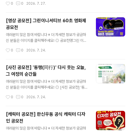
작성시간
0
0
2026. 7. 27.
지원사항- 본선 진출 40팀 작품지원비 각 삼십만원(300,
Global Idea Contest of Promotion for the Kore
000)-..
a’s UNESCO Heritages in Young Hands ◎ 참가자
전 세계 초등학생 1학년 이상 중․고교생 또는 청소년 개인
[영상 공모전] 그린이니셔티브 60초 영화제
또는 팀(최대 5인)(Individual or Team(within 5 pers
공모전
ons) Youth of 1st~13th Grade) ◎ 공모내용한국의
글 내용
모든 유네스코유산 에 대하여 전 세계에 널리 알리고자 하
여러분의 많은 참여 바랍니다 ※ 더 자세한 정보가 궁금하
는 획기적인 아이디어 공모 ◎ 부문 및 주제(1) 에세이부문
신 분들은 이미지를 클릭해주세요! ◎ 공모전명그린 이니
주제: 한국의 세계유산을 전 세계에 널리 알릴 수 있는 참신
셔티브 60초 영화제 ◎ 참가자격전국민 누구나 ◎ 접수기
작성시간
0
0
2026. 7. 24.
한 아이..
간2026.5.12~2026.8.14 ◎ 출품부문가로형 60초 영
화(HD이상)① 그린 이니셔티브 부문② 삼다수 with AI 부
문③ 해피플러스 부문 - 그린이니셔티브, 해피플러스 부문
[사진 공모전] '동행(同行)' 다시 웃는 오늘,
> 스토리텔링 중심의 실사 촬영 기반 순수창작물 (드라마,
그 여정의 순간들
코미디, 로맨스 등)- 삼다수withAI 부문> 생성형 AI 기술
글 내용
을 활용하여 제작한 영상 필수- 55~60초 (첫 프레임~엔
여러분의 많은 참여 바랍니다 ※ 더 자세한 정보가 궁금하
딩 크레딧 마지막 프레임 기준)의 가로형 영상 ◎ 출품주제
신 분들은 이미지를 클릭해주세요! ◎ [사진 공모전] '동행
1) 그린이니셔티브- 일상 속 ESG 실천을 독려하는 이야
(同行)' 다시 웃는 오늘, 그 여정의 순간들항암치료의 시간
작성시간
0
0
2026. 7. 24.
기- ESG의 윤리적 가치를 담은 이야기 2) 삼다수 with A
속에서 마주한 소중한 순간을 사진으로 들려주세요. 여러
I..
분의 한 장면이 누군가에게 따뜻한 위로와 용기가 될 수 있
습니다. ◎ 공모자격대한민국 국민 누구나 (1인당 최대 3
[캐릭터 공모전] 한신우동 공식 캐릭터 디자
점 출품 가능) ◎ 공모일정· 접수 기간: 2026년 7월 13일
인 공모전
(월) ~ 8월 31일(월) 18:00· 결과 발표: 2026년 10월 1
글 내용
일(목) *상기 일정은 내부 사정 등에 따라 변경될 수 있습니
여러분의 많은 참여 바랍니다 ※ 더 자세한 정보가 궁금하