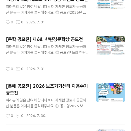
상｜1080×1920 세로형 숏폼 ◎ 공모 주제① 부모님 활
글 내용
력 뿜뿜 프로젝트! AI로 전하는 웰포유② 남재현 산양유단
여러분의 많은 참여 바랍니다 ※ 더 자세한 정보가 궁금하
백질을 AI로 시각화하다③ 나의 건강·부모님 건강 비결 공
신 분들은 이미지를 클릭해주세요! ◎ 공모명2026년 에
유 ◎ 참여 방법작품을 본인 SNS에 업로드한 후 필수 해
이즈 및 성매개감염병 제대로, 제로로 숏폼 영상 콘텐츠 공
작성시간
0
0
2026. 7. 31.
시태그를 포함해 주세요.#웰포유더당당 #웰포유콘테스트
모전 ◎ 공모주제HIV/에이즈 및 성매개감염병, 제대로 제
업로드한 게시물..
로로 ① 예방을 제대로, 감염을 제로로- HIV/에이즈, 성매
개감염병 예방ex) 올바른 콘돔 사용, 안전한 성관계, PrEP
[문학 공모전] 제6회 한탄강문학상 공모전
사용 등 ② 검사를 제대로, 불안을 제로로- 감염 여부 및 증
글 내용
여러분의 많은 참여 바랍니다 ※ 더 자세한 정보가 궁금하
상 의심 시, 조기 발견과 신속한 치료 필수ex) 보건소 무료
신 분들은 이미지를 클릭해주세요! ◎ 공모명제6회 한탄강
검진/익명검사, 병의원 검사 ③ 인식을 제대로, 편견을 제
문학상 작품 공모 ◎ 응모부문- 시 또는 시조 5편- 수필 3
로로- 일상생활로는 감염되지 않는다는 과학적 사실을 바
편 ◎ 응모자격전국의 기성 문인 및 공고일 기준 만 20세
탕으로, 에이즈 환자에 대한 차별과 낙인의 시선 해소ex)
작성시간
0
0
2026. 7. 31.
이상의 일반인 ◎ 작품주제아래 제시한 내용 중 어느 하나
함께 식사할 때/침과 땀으로/악수와 포옹으로 감염 NO ◎
는 필수(1~3 中 택일)1) 연천의 명소나 한탄강의 비경2)
공모분야▪..
분단의 애환, 또는 통일 지향3) 용서, 화해, 사랑, 평화 ◎
[문예 공모전] 2026 보조기기센터 이용수기
응모기간2026. 7. 1.(수) ~ 8. 31.(월) 17:00까지 접수된
공모전
작품에 한함. ◎ 시상내역※ 심사 결과에 따라 수상작이 없
글 내용
거나 수상 인원이 변경될 수 있음- 대상 1명 상패 및 상금 5
여러분의 많은 참여 바랍니다 ※ 더 자세한 정보가 궁금하
00만원- 금상 2명 상패 및 상금 각 200만원(총 400만
신 분들은 이미지를 클릭해주세요! ◎ 공모명2026 보조
원)- 은상 3명 상패 및 상금 각 10..
기기센터 이용수기공모전 ◎ 참가자격보조기기 사용 경험
작성시간
0
0
2026. 7. 30.
이 있는 누구나 (장애인, 보호자, 가족, 활동지원사, 지역보
조기기센터 직원 등) ◎ 접수기간2026.04.01(수)~08.1
7(월) ◎ 응모방법제공하는 양식을 내려 받아 응모 신청서