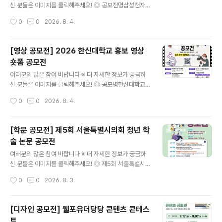
026. 12월 중 시상식 진..
신 분들은 이미지를 클릭해주세요! ◎ 공모전명삼성전자
블루스페이스 멤버십을 위한 AI HOME Interior Design
작성시간
0
0
2026. 8. 4.
Contest 삼성전자 AI 기반 주거 공간 디자인 공모전 ◎
응모자격인테리어·가구사 디자인 관련 종사자(개인 및 법
인사업자 소속) ◎ 공모주제Space for AI, Design for
[영상 공모전] 2026 한신대학교 홍보 영상
Life(AI 가전을 품은 주거 공간 디자인) ◎ 공모 분야(택1)
숏폼 공모전
1. AI키친: 냉장고, 후드일체형 인덕션, AI 스팀, 식기세척
글 내용
기 등 주방 설계2. AI리빙 : TV, 시스템에어컨, 공기청정기
여러분의 많은 참여 바랍니다 ※ 더 자세한 정보가 궁금하
등 거실 설계※ 자세한 제품 AI 기능과 가이드 팁은 삼성 비
신 분들은 이미지를 클릭해주세요! ◎ 공모명한신대학교
즈니스 닷컴 공지사항 참고 ◎ 공모일정접수 : 2026.08.
홍보 영상 숏폼 공모전 ◎ 공모주제한신대학교 홍보 영상
작성시간
0
0
2026. 8. 4.
01~09.18수상자 발..
(브랜드 광고, 입시 홍보, 캠퍼스 소개 등 형식 자유) ◎ 응
모자격만 13~18세(개인으로만 참여 가능) - 전국 중·고등
학생 및 이에 준하는 연령의 청소년 모두 참여 가능(중고등
[학문 공모전] 제5회 서울특별시의회 청년 학
학교·대안학교·비인가 교육기관·해외학교 재학생 및 검정
술 논문 공모전
고시 준비생 등 포함) ◎ 공모일정- 접수: 2026.7.20(월)
글 내용
~8.18(화) - 발표: 9월 말 예정(한신대 홈페이지 및 개별
여러분의 많은 참여 바랍니다 ※ 더 자세한 정보가 궁금하
연락) - 발표 후 시상식 진행 예정(수상자는 필수 참여) -
신 분들은 이미지를 클릭해주세요! ◎ 제5회 서울특별시의
접수상황에 따라 접수기간 연장 및 추후 일정이 변경될 수
회 청년 학술논문 공모 안내서울특별시의회는 미래를 이끌
작성시간
0
0
2026. 8. 3.
있습니다. ◎ 출품형식30-60초 길이의 MP4 영상..
어나갈 새로운 주역인 청년들이 우리사회가 직면한 문제에
관심을 가지는 계기를 제공하고, 현안 해결을 위한 자유롭
고 참신한 제안을 발굴하고자 매년 우수 학술 논문을 공모·
[디자인 공모전] 웰포유더당당 콘텐츠 콘테스
선정하여 오고 있습니다. 올해에도 청년 여러분들의 많은
트