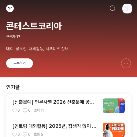
검색하기
티스토리
콘테스트코리아
구독자
17
대회. 공모전. 대외활동, 서포터즈 정보
구독하기
신고하기 레이어
열기
인기글
[신춘문예] 언론사별 2026 신춘문예 공고
모음
0
0
조회
11
[멘토링 대외활동] 2025년, 잡생각 없이 가
장 '나답게' 성공하는 법 ㅣ자기계발 명상캠프
0
0
조회
5