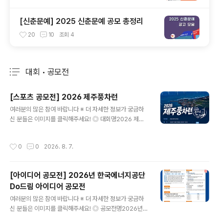
[신춘문예] 2025 신춘문예 공모 총정리
20
10
조회
4
대회 • 공모전
분류 전체보기
주요 글 목록
[스포츠 공모전] 2026 제주풍차런
글 내용
여러분의 많은 참여 바랍니다 ※ 더 자세한 정보가 궁금하
신 분들은 이미지를 클릭해주세요! ◎ 대회명2026 제주
풍차런바람따라 달리는 제주, 풍차따라 달리는 하루 ◎ 일
시2026년 10월 10일(토) 09:00~12:00 ◎ 장 소한림
작성시간
0
0
2026. 8. 7.
수협 다목적어업인종합지원센터제주 제주시 한림읍 한림
리 1377-53 ◎ 참가비50,000원 10K / 5K 동일 ◎ 코
스10K, 5K 10K, 5K 모두 기록칩 제공 ◎ 출발시간10K 0
[아이디어 공모전] 2026년 한국에너지공단
9:00 / 5K 09:20 ◎ 참가비 입금계좌- 은행명 : 농협- 계
Do드림 아이디어 공모전
좌번호 : 351-1405-5832-13- 예금주 : 주식회사 어디
글 내용
감수광 ◎ 시상내용종합 시상시상은 10km 부문에 한해
여러분의 많은 참여 바랍니다 ※ 더 자세한 정보가 궁금하
진행되며, 5km 부문은 시상에서 제외됩니다.- 1위 30만
신 분들은 이미지를 클릭해주세요! ◎ 공모전명2026년
원, 2위 20만원, 3위 10..
한국에너지공단 Do드림 아이디어 공모전 ◎ 제안주제- K