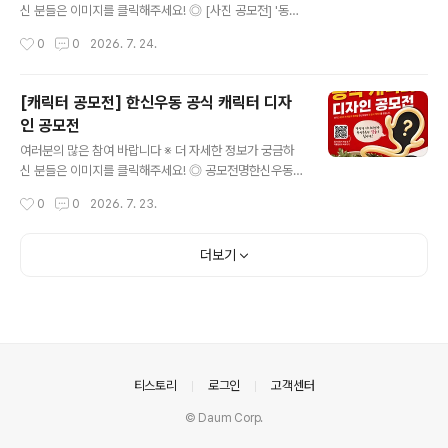
딩 크레딧 마지막 프레임 기준)의 가로형 영상 ◎ 출품주제
신 분들은 이미지를 클릭해주세요! ◎ [사진 공모전] '동행
1) 그린이니셔티브- 일상 속 ESG 실천을 독려하는 이야
(同行)' 다시 웃는 오늘, 그 여정의 순간들항암치료의 시간
작성시간
0
0
2026. 7. 24.
기- ESG의 윤리적 가치를 담은 이야기 2) 삼다수 with A
속에서 마주한 소중한 순간을 사진으로 들려주세요. 여러
I..
분의 한 장면이 누군가에게 따뜻한 위로와 용기가 될 수 있
습니다. ◎ 공모자격대한민국 국민 누구나 (1인당 최대 3
[캐릭터 공모전] 한신우동 공식 캐릭터 디자
점 출품 가능) ◎ 공모일정· 접수 기간: 2026년 7월 13일
인 공모전
(월) ~ 8월 31일(월) 18:00· 결과 발표: 2026년 10월 1
글 내용
일(목) *상기 일정은 내부 사정 등에 따라 변경될 수 있습니
여러분의 많은 참여 바랍니다 ※ 더 자세한 정보가 궁금하
다. 변경될 시 학회 홈페이지를 통해 공지합니다. *결과 발
신 분들은 이미지를 클릭해주세요! ◎ 공모전명한신우동
표는 학회 홈페이지 및 개별 통보합니다. ◎ 시상내역대 상
공식 캐릭터 디자인 공모전 ◎ 공모주제한신우동 브랜드를
작성시간
0
0
2026. 7. 23.
(1명) 100만원최우수..
대표할 수 있는 창의적이고 개성 있는 캐릭터 디자인. ◎
참가자격대한민국 국민 누구나 ◎ 접수기간2026.07.01
~2026.07.31 ◎ 수상발표2026년 08월 중 ◎ 참여방
더보기
법1. 캐릭터 디자인 제작2. 참가신청서 작성 및 구글드라이
브 작품 공유 링크 첨부 ◎ 시상내역- 대상 (1명) : 100만
원- 최우수상 (1명) : 50만원※ 심사 결과에 따라 적격 작품
이 없을 경우 시상하지 않을 수 있습니다.※ 상금에 대한 제
세공과금은 관련 법령에 따라 수상자 본인 부담으로 공제
후 지급됩니다. ◎ 문의phyunsoo1227@gmail.com
의안내
티스토리
로그인
고객센터
많..
© Daum Corp.