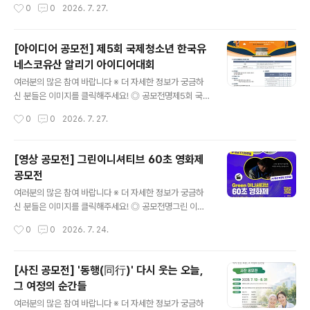
작성시간
0
0
2026. 7. 27.
할 경우 ..
캔버스 신진예술가 지원전시 공모 ◎ 참가자격대한민국 국
적 소지자 누구나 ◎ 공모분야평면(회화, 드로잉, 일러스트
등) 또는 영상(미디어아트, 애니메이션, 영상작품 등)※단
[아이디어 공모전] 제5회 국제청소년 한국유
평면 작품의 경우 미디어아트 영상화가 가능한 작품일 것
네스코유산 알리기 아이디어대회
◎ 선정절차작품 접수 > 본선 진출 작품 선정 심사(40팀
글 내용
선정) > 기술 자문 > 최종 전시 작품 심사(20팀 선정) > 전
여러분의 많은 참여 바랍니다 ※ 더 자세한 정보가 궁금하
시 ◎ 접수기간2026년 7월 9일(목)~8월 3일(월) ◎ 접
신 분들은 이미지를 클릭해주세요! ◎ 공모전명제5회 국제
수방법이메일 접수(seoullomecan@gmail.com) ◎
청소년 한국유네스코유산 알리기 아이디어대회The 5th
작성시간
0
0
2026. 7. 27.
지원사항- 본선 진출 40팀 작품지원비 각 삼십만원(300,
Global Idea Contest of Promotion for the Kore
000)-..
a’s UNESCO Heritages in Young Hands ◎ 참가자
전 세계 초등학생 1학년 이상 중․고교생 또는 청소년 개인
[영상 공모전] 그린이니셔티브 60초 영화제
또는 팀(최대 5인)(Individual or Team(within 5 pers
공모전
ons) Youth of 1st~13th Grade) ◎ 공모내용한국의
글 내용
모든 유네스코유산 에 대하여 전 세계에 널리 알리고자 하
여러분의 많은 참여 바랍니다 ※ 더 자세한 정보가 궁금하
는 획기적인 아이디어 공모 ◎ 부문 및 주제(1) 에세이부문
신 분들은 이미지를 클릭해주세요! ◎ 공모전명그린 이니
주제: 한국의 세계유산을 전 세계에 널리 알릴 수 있는 참신
셔티브 60초 영화제 ◎ 참가자격전국민 누구나 ◎ 접수기
작성시간
0
0
2026. 7. 24.
한 아이..
간2026.5.12~2026.8.14 ◎ 출품부문가로형 60초 영
화(HD이상)① 그린 이니셔티브 부문② 삼다수 with AI 부
문③ 해피플러스 부문 - 그린이니셔티브, 해피플러스 부문
[사진 공모전] '동행(同行)' 다시 웃는 오늘,
> 스토리텔링 중심의 실사 촬영 기반 순수창작물 (드라마,
그 여정의 순간들
코미디, 로맨스 등)- 삼다수withAI 부문> 생성형 AI 기술
글 내용
을 활용하여 제작한 영상 필수- 55~60초 (첫 프레임~엔
여러분의 많은 참여 바랍니다 ※ 더 자세한 정보가 궁금하