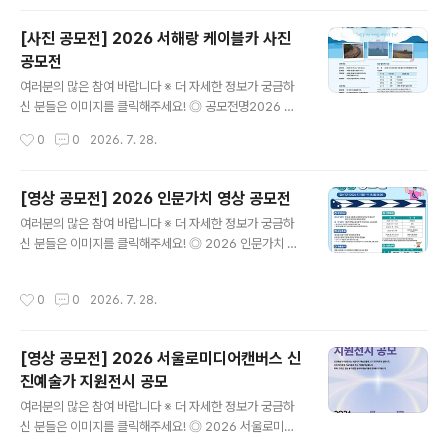
팀) ◎ 접수기간2026. 7. 13. ~ 9. 13. ◎ 출품수개인, 팀
별 3건 이내 ※ 중복수상 불가 ◎ 공모주제평범한 일상이
[사진 공모전] 2026 서해랑 케이블카 사진
주는 특별한 우리 가족 이야기 (예시)1. 혼자보다 둘이 더
공모전
행복한 신혼부부의 모습 등 결혼을 장려하는 내용2. 아이
글 내용
로 인해 발견하는 새로운 세상 및 유쾌한 일상, 육아를 통한
여러분의 많은 참여 바랍니다 ※ 더 자세한 정보가 궁금하
부모의 성장기 등 육아가 주는 기쁨과 행복을 담은 내용3.
신 분들은 이미지를 클릭해주세요! ◎ 공모전명2026 서
온 가족이 함께 춤을 추거나 상황극을 연출하는 영상 등 가
해랑 케이블카 사진 공모전 ◎ 공모 주제서해랑 케이블카
작성시간
0
0
2026. 7. 28.
족이 주는 행복한 순간을 담은 내용 ◎ 접수방법온라인 개
의 아름다운 전경 및 주변 풍경을 담은 사진 ◎ 응모 분야
별 접..
사진(디지털 카메라 또는 스마트폰 촬영본) ◎ 공모 기간2
026년 7월 1일(수) ~ 9월 30일(수) ◎ 지원 자격서해랑
[영상 공모전] 2026 인문가치 영상 공모전
케이블카 방문객 누구나 ◎ 출품 수량1인 최대 3점(출품료
글 내용
여러분의 많은 참여 바랍니다 ※ 더 자세한 정보가 궁금하
무료) ◎ 작품 규격1) 디지털 카메라 또는 스마트폰 촬영본
신 분들은 이미지를 클릭해주세요! ◎ 2026 인문가치 영
2) 800만 화소 이상, 2.5MB 이상3) JPG(JPEG) 파일
상 공모전(재)한국정신문화재단에서는 현대사회 속 우리의
◎ 유의 사항AI를 활용한 생성 및 합성 이미지 출품 불가
삶과 사회 문제를 탐구하고,이를 인문적으로 풀어갈 수 있
(기본 보정 진행 시 보정 여부 기재) ◎ 지원 방법네이버 폼
작성시간
0
0
2026. 7. 28.
는 단초를 마련하고자 인문가치 영상 공모전을 실시합니
링크 작성 후 원본 파일과 함께 제출(신청링크 https..
다.인문정신문화를 확산할 수 있는 미래세대의 참신한 영
상을 모집하오니 관심 있는 여러분의 많은 참여를 바랍니
[영상 공모전] 2026 서울로미디어캔버스 신
다. ◎ 접수기간2026. 9. 7.(월) ~ 2026. 9. 14.(월), 18:
진예술가 지원전시 공모
00까지 ◎ 공모대상청소년 부문: 전국 중·고등학교 재학생
글 내용
및 학교 밖 청소년(비인가 대안학교 재학생 포함) 청년 부
여러분의 많은 참여 바랍니다 ※ 더 자세한 정보가 궁금하
문: 「청년기본법」에 따른 만 19세 이상 34세 이하※ 개인
신 분들은 이미지를 클릭해주세요! ◎ 2026 서울로미디
또는 2~5인으로 구성된 팀 모두 응모 가능※ 팀으로 응모
어캔버스 신진예술가 지원전시 공모2026 서울로미디어