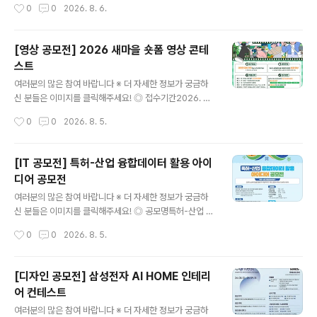
작성시간
0
0
2026. 8. 6.
EA 핵심가치(혁신 / 소통 / 안전 / 신뢰)를 주제로 한 제안 -
예산 집행방법, 제도 개선 등 예산 절감을 주제로 한 제안
◎ 참가자격전국민 누구나 ◎ 접수기간2026.7.15(수) ~
[영상 공모전] 2026 새마을 숏폼 영상 콘테
2026.8.31(월) ◎ 참가방법[첨부] 제안서 작성 후 공단홈
스트
페이지 ‘고객제안’ 게시판* 제출*(공단홈페이지) 국민소통
글 내용
→ 고객만족시스템 → 고객제안 →신청분야[Do드림 아이
여러분의 많은 참여 바랍니다 ※ 더 자세한 정보가 궁금하
디어 공모전] ◎ 제안채택 및 시행① 제안요건 충족여부 등
신 분들은 이미지를 클릭해주세요! ◎ 접수기간2026. 6.
주관부서(ESG경영처) 적합성 검토(적/부)② 담당부서(제
1.(월) ~ 9. 28.(월) 15:00까지 ◎ 참가대상대한민국에 거
작성시간
0
0
2026. 8. 5.
안시행부서) 사전 채택여부 검토(내용 충실도에 따라 불채
주하는 누구나 참여 가능(개인 또는 4인 이하 팀) ◎ 공모
택 ..
주제일상 속 새마을정신을 자유롭게 표현한 숏폼 영상 ◎
작품규격유형 : 저작권 걱정 없는 순수 창작 콘텐츠시간 : 3
[IT 공모전] 특허-산업 융합데이터 활용 아이
0초~90초 (60초 이내 권장)규격 : 16:9 가로형 또는 세로
디어 공모전
형 영상형식 : 표준 영상파일 형식(MP4, MOV, AVI 등)해
글 내용
상도 : 1920×1080px 또는 1080×1920px ◎ 접수방
여러분의 많은 참여 바랍니다 ※ 더 자세한 정보가 궁금하
법① 필수 해시태그와 함께 개인 SNS 업로드[ 필수 해시
신 분들은 이미지를 클릭해주세요! ◎ 공모명특허-산업 융
태그 ]#새마을숏폼 #새마을챌린지 #청도 #새마을정신 ②
합데이터 활용 아이디어 공모전특허-산업 융합데이터란 ?
작성시간
0
0
2026. 8. 5.
제출서류 작성 후 이메일 제출[ 제출..
인공지능 분류모델을 활용하여 개별 특허가 어떤 산업에
속하는지 분류한 데이터 ◎ 응모자격- 전국 대학교 대학
(원)생 (대표자 포함 4인 이내 팀 구성) ◎ 일 정○ 2026.
[디자인 공모전] 삼성전자 AI HOME 인테리
7.23. ~ 9. 11. 접수 기간○ 2026. 9.28. ~ 11. 13. 결과물
어 컨테스트
제출○ 2026. 11.16. ~ 11. 20. 1차 심사○ 2026. 11.21.
글 내용
~ 11. 27. 발표 자료 제출○ 2026. 12.02. 2차 심사○ 2
여러분의 많은 참여 바랍니다 ※ 더 자세한 정보가 궁금하