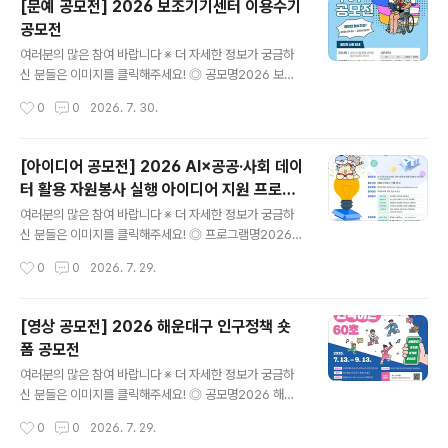
[문예 공모전] 2026 보조기기센터 이용수기
응모기간2026. 7. 1.(수) ~ 8. 31.(월) 17:00까지 접수된
공모전
작품에 한함. ◎ 시상내역※ 심사 결과에 따라 수상작이 없
글 내용
거나 수상 인원이 변경될 수 있음- 대상 1명 상패 및 상금 5
여러분의 많은 참여 바랍니다 ※ 더 자세한 정보가 궁금하
00만원- 금상 2명 상패 및 상금 각 200만원(총 400만
신 분들은 이미지를 클릭해주세요! ◎ 공모명2026 보조
원)- 은상 3명 상패 및 상금 각 10..
기기센터 이용수기공모전 ◎ 참가자격보조기기 사용 경험
작성시간
0
0
2026. 7. 30.
이 있는 누구나 (장애인, 보호자, 가족, 활동지원사, 지역보
조기기센터 직원 등) ◎ 접수기간2026.04.01(수)~08.1
7(월) ◎ 응모방법제공하는 양식을 내려 받아 응모 신청서
[아이디어 공모전] 2026 AI×공공·사회 데이
및 원고를 작성한 후, 이메일(ksh0445@korea.kr) 제출
터 활용 자원봉사 실행 아이디어 지원 프로그
◎ 응모주제보조기기 이용을 통해 얻은 변화와 희망이 핵
글 내용
램
심 키워드입니다. (주제예시) ① 생활과 일상의 변화 사례
여러분의 많은 참여 바랍니다 ※ 더 자세한 정보가 궁금하
② 돌봄 지원의 변화 사례 ③ 기타(그 외 보조기기 이용을
신 분들은 이미지를 클릭해주세요! ◎ 프로그램명2026 A
통해 느낀 개인적인 경험과 생각)- 센터 서비스를 제공하는
I×공공·사회 데이터 활용 자원봉사 실행 아이디어 지원 프
작성시간
0
0
2026. 7. 29.
자 ① 보조기기 선택˙교체 과정에서 겪은 시행착오와 개선
로그램 ◎ 참여대상자원봉사에 관심 있는 누구나 ◎ 참여
과정② ..
주제AI×공공·사회 데이터 기반 사회문제 해결 자원봉사 아
이디어 ◎ 접수기간2026. 7. 24.(금) ~ 8. 17.(월)까지 ◎
[영상 공모전] 2026 해운대구 인구정책 숏
참여분야환경·기후 : 탄소중립, 자원순환, 생태보전돌봄·복
폼 공모전
지 : 노인, 아동, 장애인, 1인 가구, 취약계층안전·재난 : 생
글 내용
활안전, 범죄예방, 재난대응, 교통안전지역공동체 : 주민참
여러분의 많은 참여 바랍니다 ※ 더 자세한 정보가 궁금하
여, 세대통합, 다문화, 마을활성화자유주제 : 각종 사회문
신 분들은 이미지를 클릭해주세요! ◎ 공모명2026 해운
제, 온라인 및 디지털 활동, 기타 창의 아이디어 ◎ 주요일
대구 인구정책 숏폼 공모전 '우리 가족의 반짝이는 60초'
작성시간
0
0
2026. 7. 29.
정- 참여자 모집 : 7.24.(금)~8.17.(월) / ..
◎ 참가자격인구정책에 관심있는 국민 누구나(개인 또는