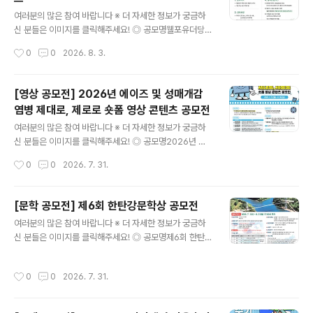
참여를 바랍니다. ◎ 공모주제청년과 신혼부부가 희망하고
글 내용
선호하는 주택 공급 방향 ◎ 응모자격사회현안에 관심있는
여러분의 많은 참여 바랍니다 ※ 더 자세한 정보가 궁금하
19세 이상 ~ 39세 이하 청년※ ‘서울특별시 청년 기본 조
신 분들은 이미지를 클릭해주세요! ◎ 공모명웰포유더당당
례’상의 청년 나이 기준이며, 응모마감일 기준으로 1986.
콘텐츠 콘테스트나의 건강 콘텐츠를 자유롭게 뽐내주세요.
작성시간
0
0
2026. 8. 3.
10. 1. ~ 2006. 9. 30. 출생한 사람 ◎ 응모방법단독 또는
AI활용 가능합니다. ◎ 참가자격대한민국 국민 누구나개
공동저자(3인 이..
인 또는 4인 이하 팀으로 참여 가능 ◎ 접수기간2026. 7.
17(금) ~ 9. 7(월) 23:00까지 ◎ 발표일26.9.11(금) ◎
[영상 공모전] 2026년 에이즈 및 성매개감
공모 부문이미지｜카드뉴스, 자작시·시화, 인스타툰 등영
염병 제대로, 제로로 숏폼 영상 콘텐츠 공모전
상｜1080×1920 세로형 숏폼 ◎ 공모 주제① 부모님 활
글 내용
력 뿜뿜 프로젝트! AI로 전하는 웰포유② 남재현 산양유단
여러분의 많은 참여 바랍니다 ※ 더 자세한 정보가 궁금하
백질을 AI로 시각화하다③ 나의 건강·부모님 건강 비결 공
신 분들은 이미지를 클릭해주세요! ◎ 공모명2026년 에
유 ◎ 참여 방법작품을 본인 SNS에 업로드한 후 필수 해
이즈 및 성매개감염병 제대로, 제로로 숏폼 영상 콘텐츠 공
작성시간
0
0
2026. 7. 31.
시태그를 포함해 주세요.#웰포유더당당 #웰포유콘테스트
모전 ◎ 공모주제HIV/에이즈 및 성매개감염병, 제대로 제
업로드한 게시물..
로로 ① 예방을 제대로, 감염을 제로로- HIV/에이즈, 성매
개감염병 예방ex) 올바른 콘돔 사용, 안전한 성관계, PrEP
[문학 공모전] 제6회 한탄강문학상 공모전
사용 등 ② 검사를 제대로, 불안을 제로로- 감염 여부 및 증
글 내용
여러분의 많은 참여 바랍니다 ※ 더 자세한 정보가 궁금하
상 의심 시, 조기 발견과 신속한 치료 필수ex) 보건소 무료
신 분들은 이미지를 클릭해주세요! ◎ 공모명제6회 한탄강
검진/익명검사, 병의원 검사 ③ 인식을 제대로, 편견을 제
문학상 작품 공모 ◎ 응모부문- 시 또는 시조 5편- 수필 3
로로- 일상생활로는 감염되지 않는다는 과학적 사실을 바
편 ◎ 응모자격전국의 기성 문인 및 공고일 기준 만 20세
탕으로, 에이즈 환자에 대한 차별과 낙인의 시선 해소ex)
작성시간
0
0
2026. 7. 31.
이상의 일반인 ◎ 작품주제아래 제시한 내용 중 어느 하나
함께 식사할 때/침과 땀으로/악수와 포옹으로 감염 NO ◎
는 필수(1~3 中 택일)1) 연천의 명소나 한탄강의 비경2)
공모분야▪..
분단의 애환, 또는 통일 지향3) 용서, 화해, 사랑, 평화 ◎