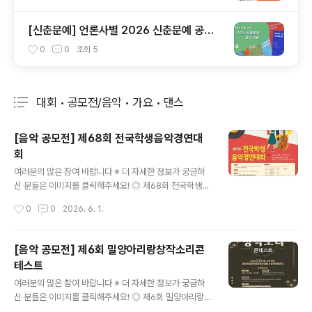
[신춘문예] 언론사별 2026 신춘문예 공고
모음
0
0
조회
5
대회 • 공모전/음악 • 가요 • 댄스
분류 전체보기
주요 글 목록
[음악 공모전] 제68회 전국학생음악경연대
회
글 내용
여러분의 많은 참여 바랍니다 ※ 더 자세한 정보가 궁금하
신 분들은 이미지를 클릭해주세요! ◎ 제68회 전국학생음
악경연대회제68회 전국학생음악경연대회 ◎ 참가자격유·
작성시간
0
0
2026. 6. 1.
초·중·고·대학교(원) 재학생 및 2026년 졸업한 재수생(고
등학생에 한함) (고등부·대학부(원) 2026년 졸업생 포함)
◎ 참가부문서양음악 : 성악, 피아노, 현악, 관악, 타악, 작
[음악 공모전] 제6회 밀양아리랑창작소리콘
곡, 실용음악(보컬부문) ◎ 전공별 경연장소1.청주예술의
테스트
전당 대공연장 : 피아노&작곡2.청주예술의전당 소공연장 :
글 내용
관악, 타악3.청주예술의전당 대회의실 : 현악4.청주아트홀
여러분의 많은 참여 바랍니다 ※ 더 자세한 정보가 궁금하
: 동요, 성악, 보컬 ◎ 접수기간2026년 5월 18일(월)～6
신 분들은 이미지를 클릭해주세요! ◎ 제6회 밀양아리랑창
월 8일(월) 오후 6시까지 ◎ 접수방법이메일 접수(piu@h
작소리콘테스트밀양아리랑의 새로운 발전방향 제시와 현