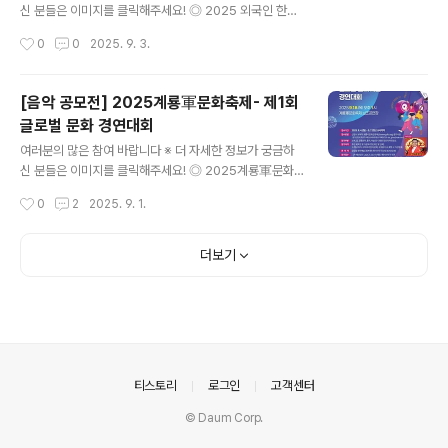
은 화순군 홈페이지 참조(www.hwasun.go.kr) ◎ 경연
신 분들은 이미지를 클릭해주세요! ◎ 2025 외국인 한국
일시2025년 10월 25일 (토) 오전 11시 ◎ 경연 장소화순
어 말하기 대회(재)세종시문화관광재단은 국제적 한글문화
작성시간
0
0
2025. 9. 3.
고인돌 가을꽃 축제 주무대 (도곡면 고인돌..
확산 및 외국인 정주 여건 개선을 위해「2025 외국인 한국
어 말하기 대회를 다음과 같이 공고하오니, 많은 관심과 참
여 부탁드립니다. ◎ 공모분야발표 또는 극1. 발표- 문학구
[음악 공모전] 2025계룡軍문화축제- 제1회
슬: 시낭송 또는 동화구연- 주제발표: “대체불가 한국어”-
글로벌 문화 경연대회
설명하기: 자작 그림‧사진 소개2. 극- 장면재현: 드라마‧영
글 내용
화 패러디/더빙- 역 할 극: 일상 상황별 한국어 연기- 퍼포
여러분의 많은 참여 바랍니다 ※ 더 자세한 정보가 궁금하
먼스: 판소리, 무반주 노래‧랩 ◎ 참가자격외국인(아동‧청
신 분들은 이미지를 클릭해주세요! ◎ 2025계룡軍문화
소년/성년) 개인/팀 또는 다문화 가족 ◎ 접수기간2025.
축제- 제1회 글로벌 문화 경연대회2025 계룡軍문화 축제
작성시간
0
2
2025. 9. 1.
8.18.(월) ~ 9.12.(금)18:00까지 / 26일간 ◎ 신청..
와 함께하는 제1회 글로벌 문화예술 경연대회에 많은 참여
와 관심 부탁드립니다. ◎ 참가부문노래, 춤, 전통문화, 풍
자, 마술 등 다양한 장르의 퍼포먼스 ◎ 참가자격주한외국
더보기
인 및 다문화가정 1인 이상 포함된 개인 및 단체 ◎ 접수기
간2025. 8. 4.(월) ~ 9. 7.(일) ◎ 접수방법참가신청서 및
예선심사용 동영상 이메일 제출 (tss_glory@nate.co
m) ◎ 시상내역총상금 3,800,000원- 대상 / 계룡시장상
(1팀) : 1,000,000 원- 최우수상/ 계룡시의회 의장..
의안내
티스토리
로그인
고객센터
© Daum Corp.