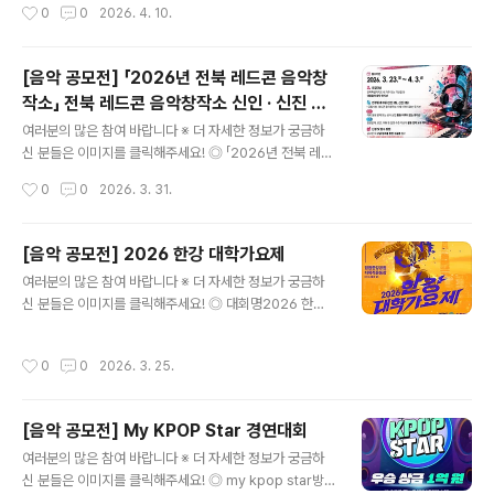
작성시간
0
0
2026. 4. 10.
anmail.net) 및 참가비 입금(반드시 참가학생 이름으로 ..
대적 시선에서 재창조된 다양한주제의 밀양아리랑 창작물
발굴을 위한 대회입니다. 여러분들의 열정과신선한 아이디
어로 탄생할 밀양아리랑을 들려주세요! ◎ 참가장르어떤한
[음악 공모전] 「2026년 전북 레드콘 음악창
장르든 가능한 대회 입니다.- 퓨전국악, 크로스오버 밴드,
작소」 전북 레드콘 음악창작소 신인 · 신진 뮤
실용음악, 클래식, 랩 등 장르 제한 없음 ◎ 접수기간202
글 내용
지션 모집 공고
6. 4. 6.(월) ~ 4. 20.(월) 18:00까지‣ 접수 시 직접 촬영
여러분의 많은 참여 바랍니다 ※ 더 자세한 정보가 궁금하
한 5분 내외 영상 필수 첨부 (의상 자유)‣ 반드시 라이브로
신 분들은 이미지를 클릭해주세요! ◎ 「2026년 전북 레드
불러야 하며 최근 6개월 이내 촬영한 영상만 인정(공연영
콘 음악창작소」 레드콘 음악창작소 신인 · 신진 뮤지션 모집
작성시간
0
0
2026. 3. 31.
상 가능)‣ 공연영상, 소음이 심한 영상 등 창작성, 가창성
공고전북 레드콘 음악창작소 지역의 음악 산업을 이끌어갈
판단 불가능한..
유망 음악뮤지션을 발굴하고, 창작 활동의 지속 가능한 성
장을 지원하고자 합니다.레드콘 10기 신인 및 신진 뮤지션
[음악 공모전] 2026 한강 대학가요제
을 모집하오니, 자신만의 음악과 비전을 가진 역량 있는 뮤
글 내용
여러분의 많은 참여 바랍니다 ※ 더 자세한 정보가 궁금하
지션 여러분의 많은 관심과 참여를 바랍니다. 자세한 내용
신 분들은 이미지를 클릭해주세요! ◎ 대회명2026 한강
은 전북콘텐츠융합진흥원 공지사항(https://www.jcon.o
대학가요제 ◎ 신청 자격자작곡을 보유하고 있는 국내외
r.kr/) 을 참고해주세요! ◎ 접수기간2026. 3. 23.(월) 0
대학(원)생, 휴학생 가능 ◎ 신청 서류음원파일, 라이브영
9:00 ~ 4. 3.(금) / 15:00까지 ◎ 모집대상- 전북 도내 거
작성시간
0
0
2026. 3. 25.
상 유튜브 링크, 재/휴학증명서, 악보 ◎ 수상혜택대상: 2,
주 또는 활동 기반을 둔 대중음악 창작 ..
000만원&자카르타 현지공연 금상: 1,000만원&울란바토
르 현지공연 은상: 500만원동상: 300만원창작공감상(2
[음악 공모전] My KPOP Star 경연대회
팀): 각 100만원 ◎ 문의hgunivsinger@gmail.com 많
글 내용
은 분들의 관심과 참여를 바라며, 이상 콘코에서 소식 전해
여러분의 많은 참여 바랍니다 ※ 더 자세한 정보가 궁금하
드렸습니다. ※ 내용이 더 궁금하시다면, 참가신청 알아보
신 분들은 이미지를 클릭해주세요! ◎ my kpop star방