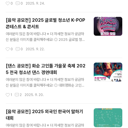
작성시간
0
0
2025. 9. 24.
리),무용,기악,학생,단체부문 ◎ 경연종목- 명인명창부: 민
거주중인 외국인 및 이주민, 유학생 누구나 ◎ 참가곡목한
요 판소리, 무..
국어로 된 트로트 장르 ◎ 접수기간2025. 09. 15(월) ~ 1
0.03(금) 18시까지 ◎ 접수방법온라인 이메일 접수 suny
[음악 공모전] 2025 글로벌 청소년 K-POP
796@daum.net ◎ 제출서류아산연예협회 홈페이지에
콘테스트 & 콘서트
서 양식 다운로드 후 작성1. 참가신청서 1부2. 노래 영상 파
글 내용
일(mp4)※ 참가자 모두의 얼굴(상반신 포함) 필수 공개※
여러분의 많은 참여 바랍니다 ※ 더 자세한 정보가 궁금하
영상 및 음원 편집 불가 ◎ 결과발표2025. 10. 06(월) 홈
신 분들은 이미지를 클릭해주세요! ◎ 2025 글로벌 청소
페이지 공지 및 개별 연락 ◎ 본선 일시2025. 10...
년 K-POP 콘테스트 & 콘서트2025 글로벌 청소년 K-P
작성시간
0
0
2025. 9. 22.
OP 콘테스트 & 콘서트 ◎ 본선 일정- 2025.10.11.(토) 1
0:00 ㅣ 중등부 랩/보컬, 댄스/댄스보컬 부문- 2025.10.1
8.(토) 10:00 ㅣ 고등부 랩/보컬, 댄스/댄스보컬 부문 ◎
[댄스 공모전] 화순 고인돌 가을꽃 축제 202
본선 장소- 본선 : 한국 K-POP 고등학교 (홍성) 광천문화
5 전국 청소년 댄스 경연대회
복합센터 ◎ 결선 일정 및 장소- 결선 일정 : 2025.10.25.
글 내용
(토) 16:00- 결선 장소 : 충남 홍성군 홍북읍 신경리 892
여러분의 많은 참여 바랍니다 ※ 더 자세한 정보가 궁금하
특설무대 (KBS 내포 부지) ◎ 참가분야- 중등부 ㅣ 랩/보
신 분들은 이미지를 클릭해주세요! ◎ 대회명화순 고인돌
컬, 댄스/댄스보컬 부문- 고등부 ㅣ 랩/보컬, 댄스/댄스보컬
가을꽃 축제 2025 전국 청소년 댄스 경연대회 ◎ 참가자
작성시간
1
2
2025. 9. 20.
부문* 모든..
격전국 9~18세 청소년 댄스팀 (2인 이상, 2007년~201
6년생) ◎ 접수기간2025년 9월 1일 (월) ~ 9월 28일
(일) ◎ 접수 방법1. 이메일 접수hwasunstreetdance@
[음악 공모전] 2025 외국인 한국어 말하기
gmail.com2. 제출 서류참가신청서참가자명단개인정보
대회
수집이용·제공동의서예선심사용 댄스 동영상 1편 (영상 3
글 내용
분 이내, 확장자면 mp4 파일)3. 모집공고 및 신청서 서식
여러분의 많은 참여 바랍니다 ※ 더 자세한 정보가 궁금하