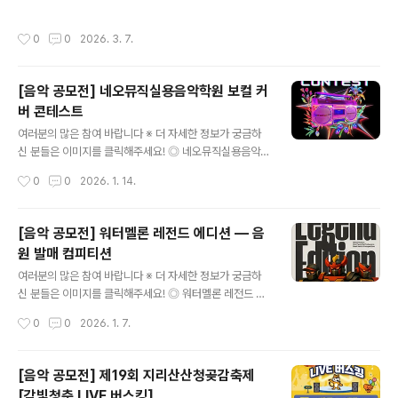
기 >에서 확인하실 수 있습니다.※ 주최사의 기획에 의해
법이 없어 포기했던 가수라는 꿈, 뉴스핌이 그 길을 열어드
변경이 될 수 있으니, 반드시 주최사의 공고를 확인해 보시
립니다. 1등을 뽑는 경쟁이 아닌, 숨겨진 원석이 다시 빛을
작성시간
0
0
2026. 3. 7.
기 바랍니다.
볼 수 있도록 돕는 기회의 장입니다. 포기하기엔 당신의 목
소리가 너무나 아깝습니다. ◎ 참가자격설 수 있는 무대가
없어서 낙심하신 분, 오디션의 높은 문턱과 불투명한 미래
[음악 공모전] 네오뮤직실용음악학원 보컬 커
때문에 꿈을 포기하려 하셨던 분 등 노래를 사랑하는 누구
버 콘테스트
나 환영합니다. ◎ 접수기간2026.02.23~2026.03.15
글 내용
◎ 심사기준스펙 대신 스토리로 승부합니다. 유명하지 않
여러분의 많은 참여 바랍니다 ※ 더 자세한 정보가 궁금하
아도, 나이가 있어도 괜찮습니다. 노래를 향한 간절함이 있
신 분들은 이미지를 클릭해주세요! ◎ 네오뮤직실용음악학
다면 그게 곧 실력입니다. ◎ 심사방식100% 대중과 호흡
원 보컬 커버 콘테스트총 상금 100만원! 19-21세라면 누
작성시간
0
0
2026. 1. 14.
합니다. 심사위..
구나 네오뮤직실용음악학원 보컬 커버 콘테스트 개최!예선
은 온라인 접수로 간편하게!본선은 교통이 좋은 가양역 2
번출구 바로 앞 건물 네오뮤직실용음악학원에서 진행됩니
[음악 공모전] 워터멜론 레전드 에디션 — 음
다! ◎ 참가자격19-21세라면 누구나 ◎ 접수 기간예선 :
원 발매 컴피티션
26.01.01 ~ 26.01.31본선 : 예선 합격자에 한해 개별 연
글 내용
락 ◎ 상금총 상금 : 100만원1등 : 50만원2등 : 30만원3
여러분의 많은 참여 바랍니다 ※ 더 자세한 정보가 궁금하
등 : 20만원 ◎ 신청 방법이메일 접수홈페이지 링크 클릭
신 분들은 이미지를 클릭해주세요! ◎ 워터멜론 레전드 에
시 공고가 게시된 페이지로 이동홈페이지에 첨부 되어있는
디션 — 음원 발매 컴피티션워터멜론이 진행하는 음원 발
작성시간
0
0
2026. 1. 7.
신청서 작성 후커버 영상과 함께 기재되어있는 이메일로
매형 랩/보컬 컴피티션입니다.선정된 참가자는 워터멜론과
전송 ◎ 문 의..
함께 정식 음원 발매까지 진행하게 됩니다. ◎ 참가자격누
구나 참여 가능단, AI 기반 창작물(가사·보컬·랩 포함)은 심
[음악 공모전] 제19회 지리산산청곶감축제
사 대상에서 제외됩니다. ◎ 접수기간1월 1일 ~ 1월 31일
[감빛청춘 LIVE 버스킹]