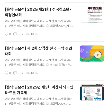
본 선 : 2025. 11. 1.(토) 15:00 ~ 19:00 장 소 : 예천군
한천체육공원 (2025 예천활축제 메인무대) 주 관 : 예천
[음악 공모전] 2025(제21회) 전국청소년기
청년회의소 ◎ 경연분야댄스(가요안무, 힙합, 한국무용, 재
악경연대회
즈, 창작 댄스, 스트릿,브레이킹,등)팀별 경연시간 : 8분이
글 내용
내 ◎ 참가구분청소년부 : 14세 이상 20세미만 ◎ 시상내
여러분의 많은 참여 바랍니다 ※ 더 자세한 정보가 궁금하
역총(5팀)(총상금 5,300,000원)대 상 | 1팀 | 2,000,00
신 분들은 이미지를 클릭해주세요! ◎ 대회명2025(제21
0금 상 | 1팀 | 1,500,000은 상 | 1팀 | 1,000,000동 ..
회) 전국청소년기악경연대회 ◎ 대회일자1. 현악(10/25
작성시간
0
0
2025. 10. 3.
오전)2. 관악(10/15 오후)3. 피아노- 초등피아노 (10/26)
중등피아노(10/26 오전) 고등부피아노(10/26 오후) ◎
참가 부문• 피아노• 현악 : 바이올린, 비올라, 첼로, 더블베
[음악 공모전] 제 2회 삼각산 전국 국악 경연
이스, 하프, 클래식기타(guitar)• 관악: 플루트, 오보에, 클
대회
라리넷, 바순, 혼, 트럼펫, 트롬본, 튜바, 색소폰 ◎ 참가 자
글 내용
격전국 초·중·고등학생(홈스쿨링 2005년 12월 31일 이전
여러분의 많은 참여 바랍니다 ※ 더 자세한 정보가 궁금하
출생자) ◎ 연주 곡목• 자유곡 1곡 (예선 없이 자유곡 1곡
신 분들은 이미지를 클릭해주세요! ◎ 제 2회 삼각산 전국
으로 결선)※ 모든 경연순서는 저학년에서 고학년 순으로
국악 경연 대회국악문화를 사랑하는 강북구에서 전통국악
작성시간
0
0
2025. 10. 3.
하며, 주최 측에..
문화의 발전과 성장을 기여하고자 국악인은 물론 일반인
모두가 민족문화인 전통국악의 우월성을 재확인하는 국악
경연 대회 개최를 솔밭공원에서 준비하였습니다. 질과 격
[음악 공모전] 2025년 제3회 아산시 외국인
을 한 차원 높여 국악인들이 참가하는 대회로 발전시켜 국
K-트롯 가요제
악문화 진흥에 기여하고자 본 대회를 개최하게 되었습니
글 내용
다. ◎ 응모자격대한민국 국민 누구나(개인 및 단체) ◎ 일
여러분의 많은 참여 바랍니다 ※ 더 자세한 정보가 궁금하
정- 접수기간 ㅣ 2025년 9월 15일(월) ~ 10월 15일(수)
신 분들은 이미지를 클릭해주세요! ◎ 대회명2025년 제3
- 선정발표 ㅣ 2025년 10월 19일 ◎ 경연부문민요(판소
회 아산시 외국인 K-트롯 가요제 ◎ 참가자격대한민국에