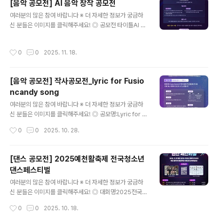
[음악 공모전] AI 음악 창작 공모전
=12190580]4. 여자키 MR 요청 시 아래 메일로 연락 바
글 내용
랍니다!→ customrecords@naver.com5. 참여자격 :
여러분의 많은 참여 바랍니다 ※ 더 자세한 정보가 궁금하
전 연령, 누구나 참여 가능6. 마감 일정 : 2025년 12월 3
신 분들은 이미지를 클릭해주세요! ◎ 공모전 타이틀AI 음
0일 (화) 18:007. 우승자 발표 : 12/30일 6 ..
악 창작 공모전 ◎ 공모전 서브 타이틀최고의 멜로디 라인
을 만들어라! ◎ 공모 내용SongCampAI와 뮤지아를 활
작성시간
0
0
2025. 11. 18.
용하여 멜로디를 생성하고나만의 멜로디로 작곡하여 영상
으로 뽐내 보세요!우승자에게는 음원 제작 참여의 기회까
지! ◎ 공모 기간2025년 11월 7일 ~ 11월 30일 ◎ 심사
[음악 공모전] 작사공모전_lyric for Fusio
발표2025년 12월 11일 ◎ 참가 자격- 일반부 - 전세계
ncandy song
성인 누구나 (07년 이전 출생자)- 학생부 - 전세계 학생 누
글 내용
구나 (07년 및 그 이후 출생자) ◎ 접수 방법웹사이트 링크
여러분의 많은 참여 바랍니다 ※ 더 자세한 정보가 궁금하
를 통해 구글폼으로 접수 ◎ 출품 요구 사항- SongCam
신 분들은 이미지를 클릭해주세요! ◎ 공모명:Lyric for F
pAI, 뮤지아플러그인, 뮤지아원 중 하나의 제품을..
usioncandy song 작사공모전 ◎ 참가자격:만 19세 이
작성시간
0
0
2025. 10. 28.
상 개인 누구나 ◎ 접수기간2025.10. 1 - 2025. 11.16
◎ 접수방법https://m.blog.naver.com/fusioncand
y/224026211261위 블로그에 들어가셔서첨부서류와
[댄스 공모전] 2025예천활축제 전국청소년
음원을 확인하셔서 작성하신 후Fusioncandy@naver.c
댄스페스티벌
om으로 보내주세요 :)1. 퓨전캔디 블로그 공지사항의 공모
글 내용
를 읽고2. 유튜브 음원 및 제출서류를 작성하고3. 메일로
여러분의 많은 참여 바랍니다 ※ 더 자세한 정보가 궁금하
송부하면 끝!(메일제목:작사공모전_성함_제목) 필수 ◎ 주
신 분들은 이미지를 클릭해주세요! ◎ 대회명2025전국청
제주제 제한 없이 자율 ◎ 문 의Fusioncandy@naver.c
소년댄스페스티벌 ◎ 청소년중고등학생 ◎ 대회일정 접
작성시간
0
0
2025. 10. 18.
om ..
수 : 2025. 10. 30 (목요일) 18:00까지(선착순 15팀)