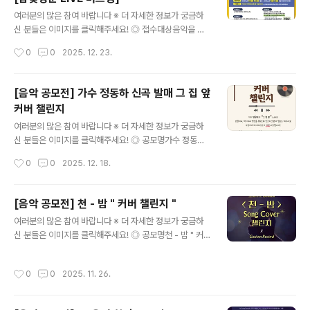
24:00 (KST)결과 발표: 종료 후 2주 이내 공지사항 + 개
글 내용
별 연락 ◎ 공모주제워터멜론이 제공한 레전드 프로듀서
여러분의 많은 참여 바랍니다 ※ 더 자세한 정보가 궁금하
비트 위에창의적인 랩/보컬을 더해 완성하는 음원 제작 ◎
신 분들은 이미지를 클릭해주세요! ◎ 접수대상음악을 좋
시상내역최종 선정 2명정식 음원 제작 및 공식 발매녹음·
아하는 개인 또는 팀 ◎ 접수부분대중음악, 어쿠스틱, 클래
작성시간
0
0
2025. 12. 23.
믹스·마스터링 전 과정 지원 ◎ 제출형식파일 형식: MP3
식, 힙합, 댄스 등다양한 장르 ◎ 출연료팀당 20만원 지급
분량: Verse 1..
※ 3.3% 소득공제 후 지급됩니다. ◎ 접수방법QR코드 스
캔 또는 링크 접속 후 네이버폼 온라인 신청 및 영상 메일접
[음악 공모전] 가수 정동하 신곡 발매 그 집 앞
수(https://naver.me/5OtdmxiC) - 참가영상 제출 (fm
커버 챌린지
cng3454@naver.com)참가영상 개인 또는 팀 당 총 6
글 내용
분 (개인 또는 팀 소개 1분 이내 / 영상 5분 이내)※ 창작곡
여러분의 많은 참여 바랍니다 ※ 더 자세한 정보가 궁금하
은 제외하며 기성곡으로만 참가 가능 ◎ 결과발표2026.1.
신 분들은 이미지를 클릭해주세요! ◎ 공모명가수 정동하
6.(화) 17:00 ※ 온라인 비공개 심사로 진행됩니다. ◎ 문
신곡 발매 그 집 앞 커버 챌린지 ◎ 참여방법- 정동하의 그
작성시간
0
0
2025. 12. 18.
의1644-0840 (..
집 앞 커버를 유튜브와 인스타그램에 업로드해주세요- 보
컬/악기 등 자유롭게 영상으로 만들어 올려주세요 ◎ 참여
기간11월 14일 ~ 12월 31일 (영상 업로드 일자 기준)#정
[음악 공모전] 천 - 밤 " 커버 챌린지 "
동하 #그집앞 #정동하그집앞 #정동하그집앞커버챌린지4
글 내용
여러분의 많은 참여 바랍니다 ※ 더 자세한 정보가 궁금하
가지 해시태그를 포함하여 업로드 해주셔야 참여완료됩니
신 분들은 이미지를 클릭해주세요! ◎ 공모명천 - 밤 " 커
다. ◎ 결과 발표1월 5일, 개별 연락 (정동하님 직접 시상)
버 챌린지 " ◎ 참가자격전국민 누구나! ◎ 접수기간202
◎ 챌린지 상품- 연주자 1등: PRS SE 2025 Model Cu
5.11.05~ 2025.12.30 ◎ 참여방법1. 지정곡 천 - 밤>2.
stom 24 Limited Run ver.2-Blue Fade or Bacchu
작성시간
0
0
2025. 11. 26.
참여 형태 선택[최고음 파트/자신있는 파트/풀버전 커버]
s Japan Tune-up Series WL5..
3. 음원 및 inst 링크- 멜론 + 유튜브 → "천-밤" 검색[htt
ps://www.melon.com/album/detail.htm?albumId