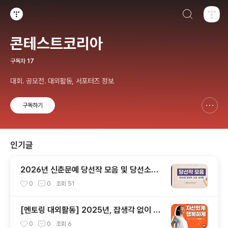
검색하기
티스토리
콘테스트코리아
구독자
17
대회. 공모전. 대외활동, 서포터즈 정보
구독하기
신고하기 레이어
열기
인기글
2026년 신춘문예 당선작 모음 및 당선소감,
심사평 총정리
0
0
조회
51
[멘토링 대외활동] 2025년, 잡생각 없이 가
장 '나답게' 성공하는 법 ㅣ자기계발 명상캠프
0
0
조회
6