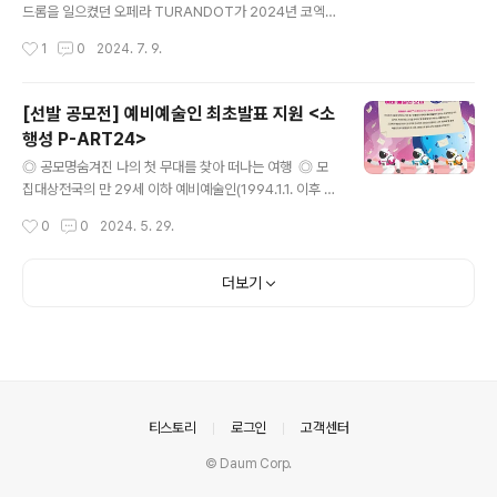
유안무, 자유연기, 자유곡 영상 첨부 ◎ 주의사항1. 경력 기
드롬을 일으켰던 오페라 TURANDOT가 2024년 코엑스
재시 학교작품, 종교단체공연 등 활동경력은 제외하고 작
컨벤션센터 D홀에서 21년만에 공연 again 2024 TURA
작성시간
1
0
2024. 7. 9.
성해 주세요.2. 연습 및 공연 일정 확인 후에 ..
NDOT로 귀환합니다.이번 공연은 세계적인 오페라 전문
가들과 세계 최고의 거장들이 만나는 무대로,전세계 오페
라의 여왕 아스믹 그레고리안과 메트폴리탄 소프라노 류드
[선발 공모전] 예비예술인 최초발표 지원 <소
밀라 모나스티스카, 세계적인 테너 유시프 에이바초프 브
행성 P-ART24>
라이언 제이드 등이 노래하며,3대 테너 플라치도 도밍고가
글 내용
한국에서 최초로 지휘자로 무대에 섭니다. [전대미문의 공
◎ 공모명숨겨진 나의 첫 무대를 찾아 떠나는 여행 ◎ 모
연이 될 어게인 2024 코엑스 투란도트 공연에 함께할 연
집대상전국의 만 29세 이하 예비예술인(1994.1.1. 이후 출
기자를 뽑습니다]아래 내용과 함께 첨부된 상세 공고 이미
생자) ◎ 모집일정- 모집기간: 2024. 5. 1(수) ~ 5. 31
작성시간
0
0
2024. 5. 29.
지를 필히 참고하셔서 이메일 지원 부탁드립니다. ◎ 모집
(금)- 선정발표: 2024. 6. 7(금) 예정- 선정인원: 15명 선
개요모집분야 : 연기자(뮤지컬, 연극,..
정(연출 2명, 기획 2명, 극작 2명, 배우 9명)*일정은 변경
될 수 있음 ◎ 활동기간2024. 6. 15(토) ~ 12. 7(토)*일
더보기
정은 변경될 수 있음 ◎ 주요 활동지역경북 구미(생활예술
콘텐츠연구소프리즘, 소극장 공터다) 외 ◎ 활동 내용창작
(작품 창·제작), 현장워크숍(현장예술인 강연 및 교류), 공
연(지역 공연예술축제 내 최초발표, 투어공연) 등 예정 ◎
참여 혜택창작지원금 지급, 작품 창작 및 투어공연, 숙박 일
부 지원 등 ◎ 신청방법..
의안내
티스토리
로그인
고객센터
© Daum Corp.