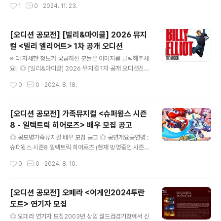
작성시간
1
0
2024. 11. 23.
m ..
공연 ◎ 연습일정2025년 2월 3일 ~ 4월 2일 (예정) ◎
공연일정2025년 4월 4일 ~ 5월 11일 (서울 공연) ◎ 모
집배역김태리(여) / 김민우(남) / 최하니(여) ◎ 접수기간~
[오디션 공모전] [빌리&마이클] 2026 뮤지
2024년 11월 27일 오후 6시까지 ◎ 접수방법첨부된 지
컬 <빌리 엘리어트> 1차 공개 오디션
원서를 작성하여 이메일을 통한 접수 (mooncompany2
글 내용
024@naver.com)지원서 파일명은 아래와 같이 작성연
※ 더 자세한 정보가 궁금하신 분들은 이미지를 클릭해주세
극 분홍립스틱 오디션 지원서_OOO역_OOO예) 연극 분
요! ◎ [빌리&마이클] 2026 뮤지컬 1차 공개 오디션신시
홍립스틱 오디션 지원서_김민우역_홍길동 ◎ 오디션 절차
컴퍼니는 2026년 블루스퀘어 신한카드홀에서 공연되는
작성시간
0
0
2024. 8. 18.
및 진행방식- 1차 서류 심사 진행 후 2차 대면 오디션 진
뮤지컬 의 주인공 '빌리', '마이클'역 오디션을 진행합니다.
행..
세계적인 팝 스타 엘튼 존과 영화 '빌리 엘리어트'의 연출가
스테판 달드리, 안무가 피터 달링, 작가 리 홀이 만나 완성
[오디션 공모전] 가족뮤지컬 <슈퍼윙스 시즌
된 드림 뮤지컬!이 시대 최고의 뮤지컬 를 통해 당신의 꿈을
8 - 일렉트릭 히어로즈> 배우 모집 공고
이루세요! ◎ 공연 개요공연 기간 : 2026년 4월 ~ 2026
글 내용
년 7월공연 장소 : 블루스퀘어 신한카드홀 ◎ 오디션 일정
◎ 공모명가족뮤지컬 배우 모집 공고 ◎ 공연개요공연명 :
1. 서류 접수- 기간 : 2024년 7월 29일(월) ~ 9월 11일
슈퍼윙스 시즌8 일렉트릭 히어로즈 (현재 방영중인 시즌)
(수)- 접수 방법 : 신시컴퍼니 홈페이지 오디션 접수 페이지
공연 일정 : 2024년 09월 14일~18일 과천공연 이후 지
작성시간
0
0
2024. 8. 10.
에서 등록(메일, 우편, 팩스, 방문접수는 받..
방투어일정연습 일정 : 2024년 8월 중순 (강남역소재 이
에스생활문화 연습실 or 역삼역 소재 육즙연습실) ◎ 접수
기간2024년 08월 01일(목) ~ 14일(수) 오후24:00 ◎
[오디션 공모전] 오페라 <어게인2024투란
접수방법dream181012@naver.com 메일로 접수메일
도트> 연기자 모집
제목 : [슈퍼윙스] 이름 / 생년월일 / 성별 / 핸드폰번호 ◎
글 내용
제출서류1. 프로필 (첨부된 지원서를 다운받아 작성)2. 자
◎ 오페라 연기자 모집2003년 상암 월드컵경기장에서 신