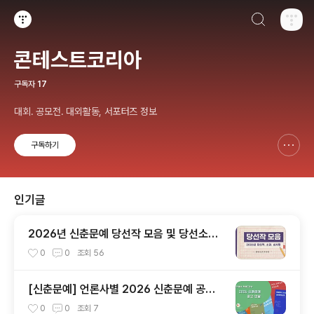
검색하기
티스토리
콘테스트코리아
구독자
17
대회. 공모전. 대외활동, 서포터즈 정보
구독하기
신고하기 레이어
열기
인기글
2026년 신춘문예 당선작 모음 및 당선소감,
심사평 총정리
0
0
조회
56
[신춘문예] 언론사별 2026 신춘문예 공고
모음
0
0
조회
7