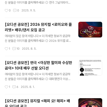
일환으로 필요에 따라 해외 공연 발생 가능※ 자세한 일정
신 분들은 이미지를 클릭해주세요! ◎ 연극 그날의타이밍
은 합격자에 한해 추후 통지주최/주관 : 정선군 / (재)정선
겨울특집 대학로대표 로코연극 그날의타이밍> 전배역 모
작성시간
0
0
2025. 9. 5.
아리랑문화재단주요제작진※ ..
집 ◎ 접수방법- 메일주소 Theater_woo@naver.com
- 메일제목: 그날타/출생년도/이름/성별/번호*1차 합격자
에 한 메일 개별연락 메일 확인 필수 ◎ 연습장소신림역 부
[오디션 공모전] 2026 뮤지컬 <로미오와 줄
근 ◎ 지원조건2003년 ~ 1990년 주2회 연습 참여 가능
리엣> 배우/댄서 모집 공고
한 자 ◎ 오디션 방법- 1차 서류접수- 2차 대면 오디션 ◎
글 내용
연습일정- 연습기간 9월 중순 ~- 공연페이 회당 2 ~ 5 만
여러분의 많은 참여 바랍니다 ※ 더 자세한 정보가 궁금하
(경력별 상이 협의) ◎ 문 의컴퍼니우 (인스타DM) 많은 분
신 분들은 이미지를 클릭해주세요! ◎ 2026 뮤지컬 로미
들의 관심과 참여를 바라며, 이상 콘코에서 소식 전해 드렸
오와 줄리엣> 배우/댄서 모집안녕하세요, (주)엠스텐 입니
작성시간
1
10
2025. 8. 5.
습니다. ※ 내용이 더 궁금하시다면, 참가신청 알..
다.뮤지컬 로미오와 줄리엣> 에서 배우를 모집합니다.함께
무대를 만들어갈 참신하고 역량있는 배우분들을 기다립니
다. ◎ 공연장소한전아트센터 ◎ 공연기간2026년 3월 2
[오디션 공모전] 연극 <이상한 할미와 수상한
0일 ~ 5월31일 (약 70회차 예정) ◎ 연습 및 리허설 기간
곰이> 10대 배우 선발 오디션
2026년 1월 2일 ~ 3월 19일 예정 ◎ 모집배역남녀 주조
글 내용
연 배역과 앙상블 전체 ◎ 응시자격노래, 연기, 안무 능력
여러분의 많은 참여 바랍니다 ※ 더 자세한 정보가 궁금하
을 갖춘 배우 및 연습 및 공연 전 기간 참여 가능한 자 ◎ 일
신 분들은 이미지를 클릭해주세요! ◎ 대회명연극 이상한
정- 서류 접수 기간 : 2025년 8월 15일 18시까지- 1차 합
할미와 수상한 곰이> 10대 배우 선발 오디션 ◎ 작품개요
작성시간
1
6
2025. 8. 1.
격..
장르: 연극러닝타임: 100분추진시기: 2026년 7-8월(안)
추진장소: 아르코꿈밭극장(구 학전)(안)낭독시기: 2025년
9월 중 ◎ 참가자격10대 배우 12명 주조연, 11~15세, 성
[오디션 공모전] 뮤지컬 <해피 오! 해피> 배
별무관 ◎ 접수기간2025.7.15(화) ~ 8.11(월) ◎ 1차 서
우 오디션 공고