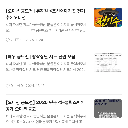
시립보라매청소년센터 (서울 동작구 여의대방로20길 6
1) ◎ 지원 대상2005년생 ~ 2014년생 (국적, 성별 무
[오디션 공모전] 뮤지컬 <조선이야기꾼 전기
관) ◎ 지원 분야보컬 / 랩 / 댄스 / 비주얼 (택1) ◎ 지원 방
수> 오디션
법[사전 접수]- 지원 기간 : 2025.01.15(수) ~ 02.19(수)
글 내용
- 신청 링크 : https://linktr.ee/WAKEONEAUDITION
※ 더 자세한 정보가 궁금하신 분들은 이미지를 클릭해주세
* 02.20(목) 개별 입장 시간 메일 전송, 확인 필수 [현장
요! ◎ 공연명조선이야기꾼 전기수 ◎ 참가
접수]- 장소 : 시립..
자격노래, 안무, 연기 등에 재능을 갖추고 인성을 겸비한 신
작성시간
2
0
2025. 1. 24.
인 및 경력 배우향후 연습 및 공연 일정 전체에 참여할 수
있는 자 ◎ 모집인원00명 (주조연 및 앙상블) ◎ 모집방
법- 1차 서류전형- 2차 실기전형 (1차 서류전형 합격자에
[배우 공모전] 창작집단 시도 단원 모집
한함) ◎ 오디션일시2025.2.3(월) ◎ 오디션장소1차 서
글 내용
※ 더 자세한 정보가 궁금하신 분들은 이미지를 클릭해주세
류전형 합격자에 한하여 개별 공지 ◎ 접수 및 심사내용-
요! ◎ 창작집단 시도 단원 모집창작집단 시도에서 2025
자유곡 ㅣ 1곡, MR은 지원서 제출시 제출- 지정안무 ㅣ 1
년을 함께할 단원을 모집합니다. ◎ 모집분야시도와 함께
곡- 지정대사 ㅣ 현장배부 ◎ 접수기간2025.1.13(월) ~ 1.
찾아가는 공연, 정기공연에 참여할 배우 ◎ 지원자격배우
29(수) ◎ 접수방법- culturehj@naver.com (방문, 우
작성시간
0
0
2024. 12. 12.
라면 누구나 지원가능합니다. ◎ 접수기간24.12.08 ~ 2
편접수 불가)* 파..
4.12.13 ◎ 접수방법지원은 첨부된 지원서 형식에 맞춰서
이메일 sido2024@naver.com 로 지원해주시기 바랍
[오디션 공모전] 2025 연극 <분홍립스틱>
니다. ◎ 오디션서류합격자에 한해 2차 오디션을 진행합니
공개 오디션 공고
다.오디션 일시 : 2차 오디션은 12월 셋째주 평일 중 진행
글 내용
됩니다.오디션 장소 : 구리갈매아너시티 H628호 / 경기 구
※ 더 자세한 정보가 궁금하신 분들은 이미지를 클릭해주세
리시 갈매순환로 166번길 45면접 내용 : 자유연기 / 지정
요! ◎ 공모명2025 연극 분홍립스틱> 공개 오디션 공
연기 / 특기(선택사항) ◎ 문 의sido2024@naver.co
고 ◎ 공연장소KT&G 상상마당 대치아트홀 및 지방 투어