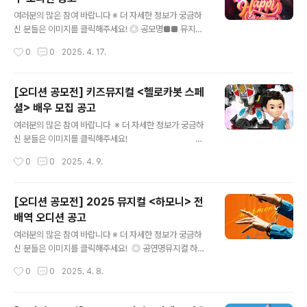
류지원(3배수 선발)-지원방법: 첨부양식작성하여 이메일
글 내용
로 전송 keyweart@daum.net**파일명 예시: 김예리
여러분의 많은 참여 바랍니다 ※ 더 자세한 정보가 궁금하
(여) 13세-지원기간: 8월11일(월) 24시까지-1차결과발표
신 분들은 이미지를 클릭해주세요! ◎ 공모명■■ 뮤지컬
: 8월13일(목) 개별연락 ◎ 2차 개별 오디션..
해피 오! 해피> 배우 오디션 공고 ■■ (공연기간 : 8월15
작성시간
0
0
2025. 4. 17.
일~11월2일) ◎ 공연장소더굿씨어터(대학로) ◎ 공연일
정2025년 8월 15일 ~ 2025년 11월 2일 ◎ 연습일정2
025년 7월 1일 ~ 2025년 8월 14일 ◎ 서류접수기간2
[오디션 공모전] 키즈뮤지컬 <헬로카봇 스페
025년 4월 26일 자정까지 ◎ 접수방법-이메일 지원 the
셜> 배우 모집 공고
goodtheater@naver.com-지원서는 편하신 파일로
글 내용
선택하셔서 작성 후 위 메일로 접수 해 주시면 됩니다.-제
여러분의 많은 참여 바랍니다 ※ 더 자세한 정보가 궁금하
목양식 (해피2025_이름_연락처뒷자리4자리) ◎ 실기오
신 분들은 이미지를 클릭해주세요! ◎
디션 일정2025년 4월 28일 월요일서류심사 후 개별안내
공모명키즈뮤지컬 헬로카봇 스페셜> 배우 모집 ◎ 모집배
작성시간
0
0
2025. 4. 9.
(문자메시지) ◎ 주의사항1. 지원서는 첨부된 지정 서식을
역어린이 배역 / 성인 배역 / 로봇 배역(*로봇 배역은 공연
..
용 스틸트 착용 가능한 분만 지원 가능합니다.) ◎ 접수 기
한2025년 4월 16일(수) 23:59까지 ◎ 지원자격19세
[오디션 공모전] 2025 뮤지컬 <하모니> 전
이상 성인 남녀로 연기/노래/안무가 가능하며 모든 연습 및
배역 오디션 공고
공연 일정을 소화할 수 있는 배우 ◎ 접수방법지원서 파일
글 내용
다운 받아 모든 항목 기입 후 자유곡 영상과 함께 접수 기간
여러분의 많은 참여 바랍니다 ※ 더 자세한 정보가 궁금하
내 메일로 송부E-mail: info@hakuna.co.kr이메일 제
신 분들은 이미지를 클릭해주세요! ◎ 공연명뮤지컬 하모
목: 홍길동_헬로카봇 스페셜 오디션 지원서 ◎ 오디션 일
니> ◎ 지원 자격만 18세 이상 성인 배우 (민우(아역) 배역
작성시간
0
0
2025. 4. 8.
정2025년 4월 28일..
은 11세 미만 아역 배우 지원가능),노래, 연기, 안무 등의 실
력을 겸비한 배우,연습 및 공연 전 기간 참여 가능한 배
우 ◎ 접수 기간2025. 03. 24 ~ 04. 18 오후 6시 ◎ 세