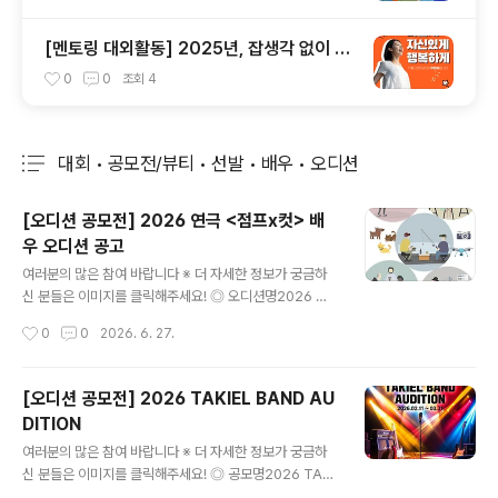
[멘토링 대외활동] 2025년, 잡생각 없이 가
장 '나답게' 성공하는 법 ㅣ자기계발 명상캠프
0
0
조회
4
대회 • 공모전/뷰티 • 선발 • 배우 • 오디션
분류 전체보기
주요 글 목록
[오디션 공모전] 2026 연극 <점프x컷> 배
우 오디션 공고
글 내용
여러분의 많은 참여 바랍니다 ※ 더 자세한 정보가 궁금하
신 분들은 이미지를 클릭해주세요! ◎ 오디션명2026 연
극 점프x컷> 배우 오디션 공고 한국언론진흥재단이 추진
작성시간
0
0
2026. 6. 27.
하는 ‘미디어 리터러시 브랜드 콘텐츠 종합 사업’가짜뉴스
와 허위정보가 일상적으로 범람하는 시대에,정보를 비판적
으로 이해하고 해석하며 책임 있게 활용하는 능력 ‘미디어
[오디션 공모전] 2026 TAKIEL BAND AU
리터러시’를연극적 경험으로 체험하게 하며 대중과 직접
DITION
호흡하는 새로운 시도 연극 점프x컷> 새벽 파쿠르 촬영 중
글 내용
일어난 할머니 사고,가해자가 영웅이 되고 목격자가 권력
여러분의 많은 참여 바랍니다 ※ 더 자세한 정보가 궁금하
을 쥐며 6명의 진실과 거짓이 충돌한다. ◎ 공연 개요공연
신 분들은 이미지를 클릭해주세요! ◎ 공모명2026 TAKI
명: 연극 점프x컷>작가: 오세혁 / 연출: 강훈구공연일정: 2
EL BAND AUDITION ◎ 1차 지원분야노래 / 랩 / 악기 /