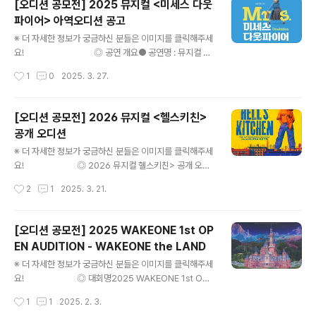
[오디션 공모전] 2025 뮤지컬 <미세스 다웃
부 사항첨부된 이미지 파일을 참고해 주시기 바랍니다. ◎
파이어> 아역오디션 공고
문 의wemake_connection@naver.com 많은 분들
글 내용
의 관심과 참여를 바라며, 이상 콘코에서 소식 전해 드렸습
※ 더 자세한 정보가 궁금하신 분들은 이미지를 클릭해주세
니다. ※ 내용이 더 궁금하시다면, 참가신청 알아보기 >에
요! ◎ 공연 개요● 공연명 : 뮤지컬 미
서 확인하실 수 있습니다.※ 주최사의 기획에 의해 변경이
세스 다웃파이어>● 공연 장소 : 샤롯데씨어터● 공연 기
작성시간
1
0
2025. 3. 27.
될 수 있으니, 반드시 주최사의 공고를 확인해 보시기..
간 : 2025년 10월 ~ 12월 (서울 공연 종료 후, 지방 공연
예정)● 연습 기간 : 2025년 7월 중순부터 ◎ 오디션 개
요● 모집 배역 : 리디아, 크리스토퍼, 나탈리● 지원 자격
[오디션 공모전] 2026 뮤지컬 <헬스키친>
1) 노래, 연기, 안무 등 실력과 인성을 겸비한 청소년 배우
공개 오디션
2) 연습 및 공연 전체 일정에 참여가 가능한 배우 (타 작품
글 내용
연습 및 공연 동시 진행 불가) ◎ 오디션 접수● 접수 기간 :
※ 더 자세한 정보가 궁금하신 분들은 이미지를 클릭해주세
2025년 3월 12일(수) ~ 3월 31일(월) 18시까지● 접수
요! ◎ 2026 뮤지컬 헬스키친> 공개 오디
방법 : 메일 접수 (방문, 팩스, 우편접수 불가)semm..
션전설적인 싱어송라이터 앨리샤 키스(Alicia Keys)의 삶
작성시간
2
1
2025. 3. 21.
과 음악이 녹아든 뮤지컬, 헬스키친이 2026년 한국 초연
을 맞아 공개 오디션을 개최합니다. ◎ 모집부문주/조연 및
앙상블 ◎ 공연일정2026년 7월 개막 예정 ◎ 접수기간2
[오디션 공모전] 2025 WAKEONE 1st OP
025.03.07 ~ 2025.03.24 6PM 까지 ◎ 접수방법링
EN AUDITION - WAKEONE the LAND
크양식 작성 및 필요 서류와 자료 첨부 후 제출 ◎ 오디션
글 내용
절차1차 영상 오디션 > 1차 현장 오디션 > 3차 콜백 오디
※ 더 자세한 정보가 궁금하신 분들은 이미지를 클릭해주세
션 > 합격자 발표 ◎ 문 의오디션 관련 문의 info@hellsk
요! ◎ 대회명2025 WAKEONE 1st OPE
itchenkr.com ※ 내용이 더 궁금하시다면, 참가신청 알아
N AUDITION 'WAKEONE the LAND' ◎ 오디션 일정
작성시간
1
1
2025. 2. 3.
보기 >에서 확..
2025.02.22(토) ~ 02.23(일), 오후 12시 ◎ 진행 장소