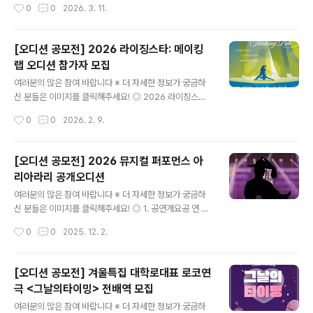
작성시간
0
0
2026. 3. 11.
026.11.06(금) ~ 11.15(일) / 예정공연장소: 서울 소재 공
비주얼 중 자신있는 1개 분야 ◎ 지원자격2010 ~ 2015
연장연습기간: 202..
년생, 국적불문, 남녀 누구나 ◎ 지원기간2026.02.11 - 0
3.31 (KST) ◎ 모집 절차메일 접수 → 1차 합격자 개별 공
[오디션 공모전] 2026 라이징스타: 메이킹
지 → 카메라 테스트 및 담당자 오디션 → 최종 오디션 ◎
랩 오디션 참가자 모집
지원방법- 해당 이메일로 지원서 작성후 전송 (audition
글 내용
@takiel.com)- 필수 기재사항 :1)제목 : [지원분야] 이름/
여러분의 많은 참여 바랍니다 ※ 더 자세한 정보가 궁금하
성별,/출생년도2)내용 : 이름,성별,생년월일, 키/몸무게,연
신 분들은 이미지를 클릭해주세요! ◎ 2026 라이징스타:
락처,주소 SNS아이디또는 링크- 필수 첨부 파일1) 하단
메이킹 랩 오디션 참가자 모집[2026 라이징스타: 메이킹
작성시간
0
0
2026. 2. 9.
'개인정보동의서' 파..
랩]은 뮤지컬 및 음악극 분야에 잠재력 있는 시민을 발굴하
여 전문적인 트레이닝부터 무대 실연까지 지원하는 프로젝
트입니다. (재)화성시문화관광재단과 함께 꿈의 무대를 만
[오디션 공모전] 2026 뮤지컬 퍼포먼스 아
들어갈 역량있는 시민 여러분의 많은 관심과 참여 바랍니
리아라리 공개오디션
다. ◎ 지원 자격○ 만19세~39세의 화성시 거주 또는 화
글 내용
성시 기반 활동자 중 음악(뮤지컬)에 재능있는 자※ 화성시
여러분의 많은 참여 바랍니다 ※ 더 자세한 정보가 궁금하
거주자, 화성시 소재 학교(대학(원) 포함) 재학생 및 졸업
신 분들은 이미지를 클릭해주세요! ◎ 1. 공연개요공 연 명
생, 화성시 소재 직장(사업체)에 재직 중인 근로자, 화성시
: 2026 뮤지컬 퍼포먼스 ‘아리아라리’공연장소 : 아리랑센
작성시간
0
0
2025. 12. 2.
소재 예술단체 소속원, 또는 최근 3년 이내 화성시 관내에
터(강원특별자치도 정선군 정선읍 애산로51)일 정[연습]
서 문화예술 활동(공연..
2026. 1.~ 3. 중 약 2개월 연습 / 정선아리랑창작센터[공
연] 정선 5일장 상설공연 : 2026. 4. 2.(목) ~ 11. 27.(금)
[오디션 공모전] 겨울특집 대학로대표 로코연
(매월 2, 7, 12, 17, 22, 27일 / 월 5회 및 특별공연) 토요
극 <그날의타이밍> 전배역 모집
일이 장날인 경우에는 다른 공연으로 대체됨※ 서울 및 타
글 내용
지방 공연 예정(변동가능)※ 정선아리랑 글로벌 프로젝트의
여러분의 많은 참여 바랍니다 ※ 더 자세한 정보가 궁금하